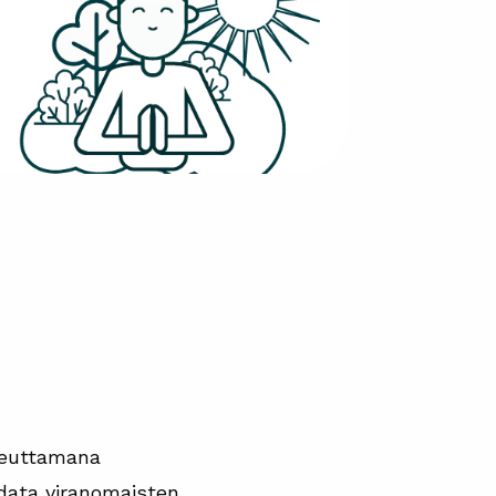
heuttamana
data viranomaisten