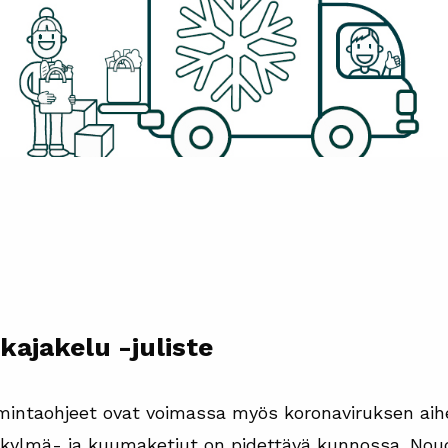
kajakelu -juliste
imintaohjeet ovat voimassa myös koronaviruksen ai
 kylmä- ja kuumaketjut on pidettävä kunnossa. Nou