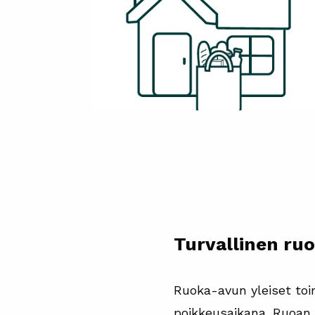
Turvallinen ruo
Ruoka-avun yleiset to
poikkeusaikana. Ruoan