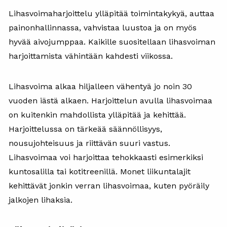
Lihasvoimaharjoittelu ylläpitää toimintakykyä, auttaa
painonhallinnassa, vahvistaa luustoa ja on myös
hyvää aivojumppaa. Kaikille suositellaan lihasvoiman
harjoittamista vähintään kahdesti viikossa.
Lihasvoima alkaa hiljalleen vähentyä jo noin 30
vuoden iästä alkaen. Harjoittelun avulla lihasvoimaa
on kuitenkin mahdollista ylläpitää ja kehittää.
Harjoittelussa on tärkeää säännöllisyys,
nousujohteisuus ja riittävän suuri vastus.
Lihasvoimaa voi harjoittaa tehokkaasti esimerkiksi
kuntosalilla tai kotitreenillä. Monet liikuntalajit
kehittävät jonkin verran lihasvoimaa, kuten pyöräily
jalkojen lihaksia.