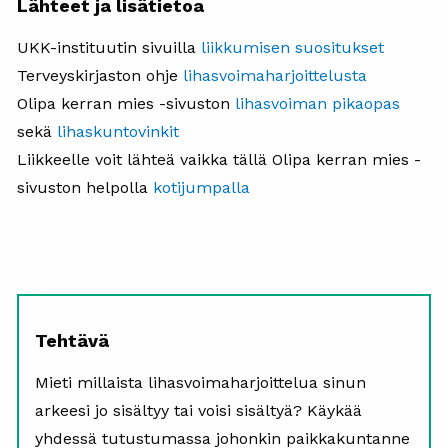
Lähteet ja lisätietoa
UKK-instituutin sivuilla
liikkumisen suositukset
T
erveyskirjaston ohje
lihasvoimaharjoittelusta
O
lipa kerran mies -sivuston
lihasvoiman pikaopas
sekä
lihaskuntovinkit
Liikkeelle voit lähteä vaikka tällä Olipa kerran mies -
sivuston helpolla
kotijumpalla
Tehtävä
Mieti millaista lihasvoimaharjoittelua sinun
arkeesi jo sisältyy tai voisi sisältyä? Käykää
yhdessä tutustumassa johonkin paikkakuntanne