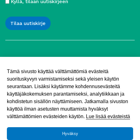
Kyllä, tilaan uutiskirjeen
Työttömien Keskusjärjestö ry
Yliopistonkatu 5
Tämä sivusto käyttää välttämättömiä evästeitä
00100 Helsinki
suorituskyvyn varmistamiseksi sekä yleisen käytön
Puh. 040 547 7090
toimisto (@) tyottomat.fi
seurantaan. Lisäksi käytämme kohdennusevästeitä
Y-tunnus: 1003909-9
käyttäjäkokemuksen parantamiseksi, analytiikkaan ja
kohdistetun sisällön näyttämiseen. Jatkamalla sivuston
käyttöä ilman asetusten muuttamista hyväksyt
välttämättömien evästeiden käytön.
Lue lisää evästeistä
Hyväksy
Tietosuojaseloste