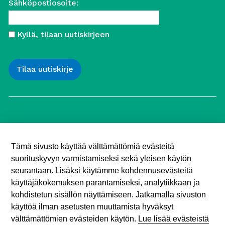
Sähköpostiosoite:
Kyllä, tilaan uutiskirjeen
Työttömien Keskusjärjestö ry
Yliopistonkatu 5
Tämä sivusto käyttää välttämättömiä evästeitä
00100 Helsinki
suorituskyvyn varmistamiseksi sekä yleisen käytön
Puh. 040 547 7090
toimisto (@) tyottomat.fi
seurantaan. Lisäksi käytämme kohdennusevästeitä
Y-tunnus: 1003909-9
käyttäjäkokemuksen parantamiseksi, analytiikkaan ja
kohdistetun sisällön näyttämiseen. Jatkamalla sivuston
käyttöä ilman asetusten muuttamista hyväksyt
välttämättömien evästeiden käytön.
Lue lisää evästeistä