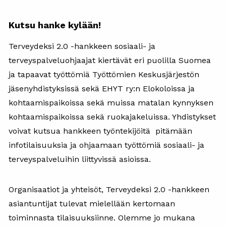
Kutsu hanke kylään!
Terveydeksi 2.0 -hankkeen sosiaali- ja
terveyspalveluohjaajat kiertävät eri puolilla Suomea
ja tapaavat työttömiä Työttömien Keskusjärjestön
jäsenyhdistyksissä sekä EHYT ry:n Elokoloissa ja
kohtaamispaikoissa sekä muissa matalan kynnyksen
kohtaamispaikoissa sekä ruokajakeluissa. Yhdistykset
voivat kutsua hankkeen työntekijöitä pitämään
infotilaisuuksia ja ohjaamaan työttömiä sosiaali- ja
terveyspalveluihin liittyvissä asioissa.
Organisaatiot ja yhteisöt, Terveydeksi 2.0 -hankkeen
asiantuntijat tulevat mielellään kertomaan
toiminnasta tilaisuuksiinne. Olemme jo mukana