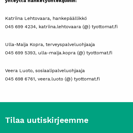
yhteyttä hanketyöntekijöihin:
Katriina Lehtovaara, hankepäällikkö
045 699 4234, katriina.lehtovaara (@) tyottomat.fi
Ulla-Maija Kopra, terveyspalveluohjaaja
045 699 5393, ulla-maija.kopra (@) tyottomat.fi
Veera Luoto, sosiaalipalveluohjaaja
045 698 6761, veera.luoto (@) tyottomat.fi
Tilaa uutiskirjeemme