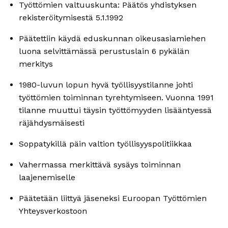
Työttömien valtuuskunta: Päätös yhdistyksen
rekisteröitymisestä 5.1.1992
Päätettiin käydä eduskunnan oikeusasiamiehen
luona selvittämässä perustuslain 6 pykälän
merkitys
1980-luvun lopun hyvä työllisyystilanne johti
työttömien toiminnan tyrehtymiseen. Vuonna 1991
tilanne muuttui täysin työttömyyden lisääntyessä
räjähdysmäisesti
Soppatykillä päin valtion työllisyyspolitiikkaa
Vahermassa merkittävä sysäys toiminnan
laajenemiselle
Päätetään liittyä jäseneksi Euroopan Työttömien
Yhteysverkostoon