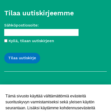
Tilaa uutiskirjeemme
Sähköpostiosoite:
Kyllä, tilaan uutiskirjeen
Työttömien Keskusjärjestö ry
Yliopistonkatu 5
Tämä sivusto käyttää välttämättömiä evästeitä
00100 Helsinki
suorituskyvyn varmistamiseksi sekä yleisen käytön
Puh. 040 547 7090
toimisto (@) tyottomat.fi
seurantaan. Lisäksi käytämme kohdennusevästeitä