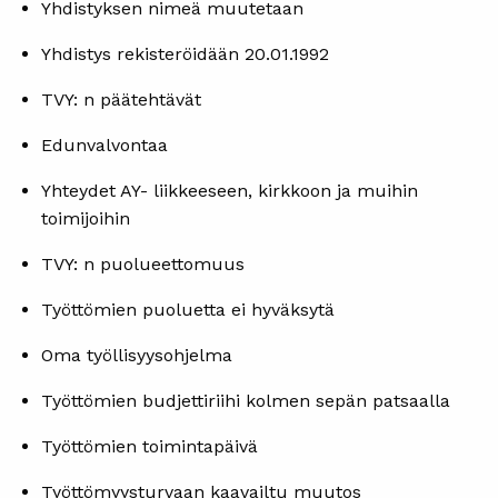
Yhdistyksen nimeä muutetaan
Yhdistys rekisteröidään 20.01.1992
TVY: n päätehtävät
Edunvalvontaa
Yhteydet AY- liikkeeseen, kirkkoon ja muihin
toimijoihin
TVY: n puolueettomuus
Työttömien puoluetta ei hyväksytä
Oma työllisyysohjelma
Työttömien budjettiriihi kolmen sepän patsaalla
Työttömien toimintapäivä
Työttömyysturvaan kaavailtu muutos