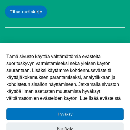
Työttömien Keskusjärjestö ry
Yliopistonkatu 5
Tämä sivusto käyttää välttämättömiä evästeitä
00100 Helsinki
suorituskyvyn varmistamiseksi sekä yleisen käytön
Puh. 040 547 7090
toimisto (@) tyottomat.fi
seurantaan. Lisäksi käytämme kohdennusevästeitä
Y-tunnus: 1003909-9
käyttäjäkokemuksen parantamiseksi, analytiikkaan ja
kohdistetun sisällön näyttämiseen. Jatkamalla sivuston
käyttöä ilman asetusten muuttamista hyväksyt
välttämättömien evästeiden käytön.
Lue lisää evästeistä
Hyväksy
Tietosuojaseloste
© 2026 Työttömien Keskusjärjestö.
Kieltäydy