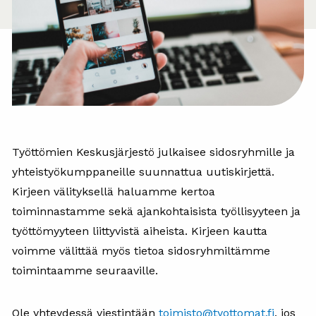
Työttömien Keskusjärjestö julkaisee sidosryhmille ja
yhteistyökumppaneille suunnattua uutiskirjettä.
Kirjeen välityksellä haluamme kertoa
toiminnastamme sekä ajankohtaisista työllisyyteen ja
työttömyyteen liittyvistä aiheista. Kirjeen kautta
voimme välittää myös tietoa sidosryhmiltämme
toimintaamme seuraaville.
Ole yhteydessä viestintään
toimisto@tyottomat.fi
, jos