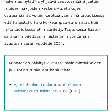
hakemus hylättiin, yli jäävä avustusmäärä jaettiin
muiden hakijoiden kesken. Aluehakujen
osuusmäärää voitiin korottaa vain siinä tapauksessa,
että hakijataho haki korkeampaa euromäärä kuin
mitä taulukossa oli määritelty. Taulukossa Saatu-
sarake ilmoitettaan ministeriön myöntämän
avustusmäärän vuodelle 2024.
Ministeriön päivitys 7.12.2023 hyvinvointialueiden
ja kuntien ruoka-apuhankkeista:
Ajankohtaiset ruoka-aputoiminnan
valtionavustuksista 7.12.2023
(PDF)