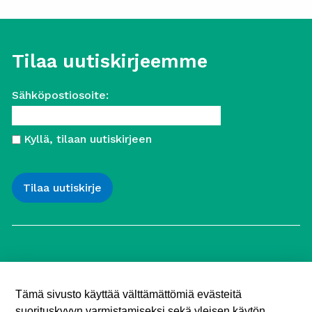
Tilaa uutiskirjeemme
Sähköpostiosoite:
Kyllä, tilaan uutiskirjeen
Työttömien Keskusjärjestö ry
Yliopistonkatu 5
Tämä sivusto käyttää välttämättömiä evästeitä
00100 Helsinki
suorituskyvyn varmistamiseksi sekä yleisen käytön