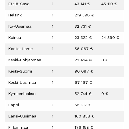
Etelä-Savo
1
43 141 €
45 110 €
Helsinki
1
219 598 €
Itä-Uusimaa
1
32 731 €
Kainuu
1
23 322 €
24 390 €
Kanta-Häme
1
56 067 €
Keski-Pohjanmaa
22 424 €
0 €
Keski-Suomi
1
90 097 €
Keski-Uusimaa
1
67 197 €
Kymeenlaakso
52 744 €
0 €
Lappi
1
58 137 €
Länsi-Uusimaa
1
160 838 €
Pirkanmaa
1
176 158 €