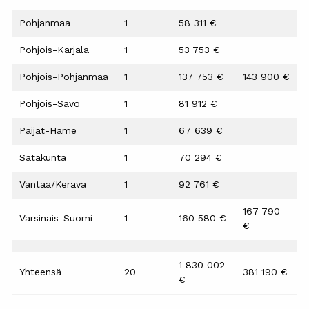
Pohjanmaa
1
58 311 €
Pohjois-Karjala
1
53 753 €
Pohjois-Pohjanmaa
1
137 753 €
143 900 €
Pohjois-Savo
1
81 912 €
Päijät-Häme
1
67 639 €
Satakunta
1
70 294 €
Vantaa/Kerava
1
92 761 €
167 790
Varsinais-Suomi
1
160 580 €
€
1 830 002
Yhteensä
20
381 190 €
€