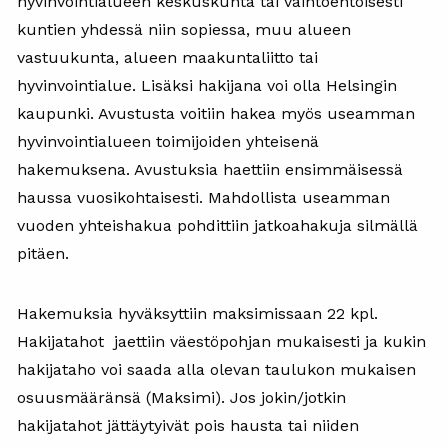
hyvinvointialueen keskuskunta tai vaihtoehtoisesti
kuntien yhdessä niin sopiessa, muu alueen
vastuukunta, alueen maakuntaliitto tai
hyvinvointialue. Lisäksi hakijana voi olla Helsingin
kaupunki. Avustusta voitiin hakea myös useamman
hyvinvointialueen toimijoiden yhteisenä
hakemuksena. Avustuksia haettiin ensimmäisessä
haussa vuosikohtaisesti. Mahdollista useamman
vuoden yhteishakua pohdittiin jatkoahakuja silmällä
pitäen.
Hakemuksia hyväksyttiin maksimissaan 22 kpl.
Hakijatahot jaettiin väestöpohjan mukaisesti ja kukin
hakijataho voi saada alla olevan taulukon mukaisen
osuusmääränsä (Maksimi). Jos jokin/jotkin
hakijatahot jättäytyivät pois hausta tai niiden