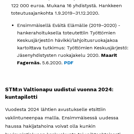
122 000 euroa. Mukana 16 yhdistystä. Hankkeen
toteutusajankohta 1.9.2019–31.12.2020.
Ensimmäisellä Eväitä Elämälle (2019–2020) -
hankerahoituksella toteutettiin Työttömien
Keskusjärjestön hävikki/lahjoitusruokajakoa
kartoittava tutkimus: Työttömien Keskusjärjestö:
Jäsenyhdistysten ruokajakelu 2020.
Maarit
Fagernäs.
5.6.2020.
PDF
STM:n Valtionapu uudistui vuonna 2024:
kuntapilotti
Vuodesta 2024 lähtien avustukselle etsittiin
vakiintuneenpaa mallia. Ensimmäisessä uudessa
haussa hakijatahoina voivat olla kunkin