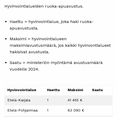
Hyvinvointialueiden ruoka-apuavustus.
Haettu = hyvinvointialue, joka haki ruoka-
apuavustusta.
Maksimi = hyvinvointialueen
maksimiavustusmäärä, jos kaikki hyvinvontialueet
hakisivat avustusta.
Saatu = ministeriön myöntämä avustusmäärä
vuodelle 2024.
Hyvinvointialue
Haettu
Maksimi
Saatu
Etelä-Karjala
1
41 455 €
Etelä-Pohjanmaa
1
63 090 €