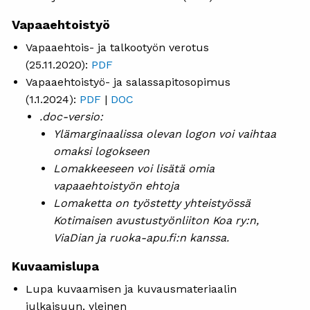
Vapaaehtoistyö
Vapaaehtois- ja talkootyön verotus
(25.11.2020):
PDF
Vapaaehtoistyö- ja salassapitosopimus
(1.1.2024):
PDF
|
DOC
.doc-versio:
Ylämarginaalissa olevan logon voi vaihtaa
omaksi logokseen
Lomakkeeseen voi lisätä omia
vapaaehtoistyön ehtoja
Lomaketta on työstetty yhteistyössä
Kotimaisen avustustyönliiton Koa ry:n,
ViaDian ja ruoka-apu.fi:n kanssa.
Kuvaamislupa
Lupa kuvaamisen ja kuvausmateriaalin
julkaisuun, yleinen