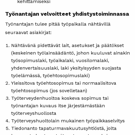
kehittämiseksi
Työnantajan velvoitteet yhdistystoiminnassa
Työnantajan tulee pitää työpaikalla nähtävillä
seuraavat asiakirjat:
Nähtävänä pidettävät lait, asetukset ja päätökset
(keskeinen työlainsäädäntö, johon kuuluvat ainakin
työsopimuslaki, työaikalaki, vuosilomalaki,
yhdenvertaisuuslaki, laki yksityisyyden suojasta
työelämässä, työehtosopimuslaki)
Yleissitova työehtosopimus tai normaalisitova
työehtosopimus (jos sovelletaan)
Työterveydenhuoltoa koskeva sopimus tai
työnantajan kuvaus itse järjestämästään
työterveyshuollosta
Työterveyshuoltolain mukainen työpaikkaselvitys
Tiedonanto tapaturmavakuutusyhtiöstä, jolta