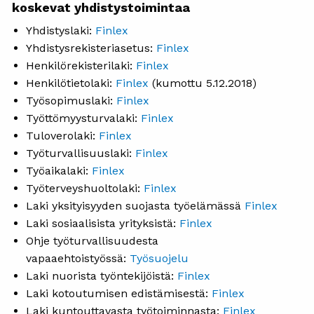
koskevat yhdistystoimintaa
Yhdistyslaki:
Finlex
Yhdistysrekisteriasetus:
Finlex
Henkilörekisterilaki:
Finlex
Henkilötietolaki:
Finlex
(kumottu 5.12.2018)
Työsopimuslaki:
Finlex
Työttömyysturvalaki:
Finlex
Tuloverolaki:
Finlex
Työturvallisuuslaki:
Finlex
Työaikalaki:
Finlex
Työterveyshuoltolaki:
Finlex
Laki yksityisyyden suojasta työelämässä
Finlex
Laki sosiaalisista yrityksistä:
Finlex
Ohje työturvallisuudesta
vapaaehtoistyössä:
Työsuojelu
Laki nuorista työntekijöistä:
Finlex
Laki kotoutumisen edistämisestä:
Finlex
Laki kuntouttavasta työtoiminnasta:
Finlex