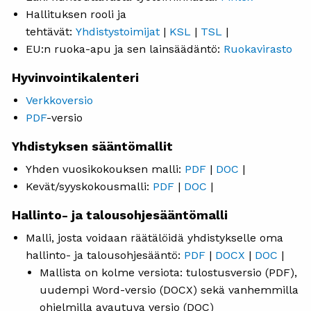
Hallituksen rooli ja
tehtävät:
Yhdistystoimijat
|
KSL
|
TSL
|
EU:n ruoka-apu ja sen lainsäädäntö:
Ruokavirasto
Hyvinvointikalenteri
Verkkoversio
PDF
-versio
Yhdistyksen sääntömallit
Yhden vuosikokouksen malli:
PDF
|
DOC
|
Kevät/syyskokousmalli:
PDF
|
DOC
|
Hallinto- ja talousohjesääntömalli
Malli, josta voidaan räätälöidä yhdistykselle oma
hallinto- ja talousohjesääntö:
PDF
|
DOCX
|
DOC
|
Mallista on kolme versiota: tulostusversio (PDF),
uudempi Word-versio (DOCX) sekä vanhemmilla
ohjelmilla avautuva versio (DOC)