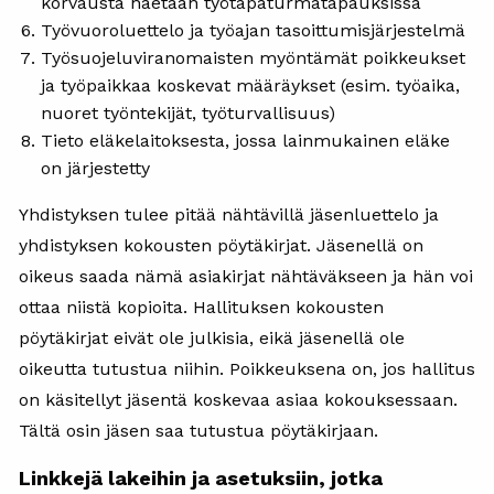
korvausta haetaan työtapaturmatapauksissa
Työvuoroluettelo ja työajan tasoittumisjärjestelmä
Työsuojeluviranomaisten myöntämät poikkeukset
ja työpaikkaa koskevat määräykset (esim. työaika,
nuoret työntekijät, työturvallisuus)
Tieto eläkelaitoksesta, jossa lainmukainen eläke
on järjestetty
Yhdistyksen tulee pitää nähtävillä jäsenluettelo ja
yhdistyksen kokousten pöytäkirjat. Jäsenellä on
oikeus saada nämä asiakirjat nähtäväkseen ja hän voi
ottaa niistä kopioita. Hallituksen kokousten
pöytäkirjat eivät ole julkisia, eikä jäsenellä ole
oikeutta tutustua niihin. Poikkeuksena on, jos hallitus
on käsitellyt jäsentä koskevaa asiaa kokouksessaan.
Tältä osin jäsen saa tutustua pöytäkirjaan.
Linkkejä lakeihin ja asetuksiin, jotka