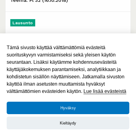
Teema: Pl 32 (16.10.2018)
Lausunto
Työttömyysturvalain uudistus STM077:00/2018
(11.10.2018)
Tämä sivusto käyttää välttämättömiä evästeitä
suorituskyvyn varmistamiseksi sekä yleisen käytön
seurantaan. Lisäksi käytämme kohdennusevästeitä
Lausunto
käyttäjäkokemuksen parantamiseksi, analytiikkaan ja
kohdistetun sisällön näyttämiseen. Jatkamalla sivuston
Työttömien Keskusjärjestön lausunto HE/93
käyttöä ilman asetusten muuttamista hyväksyt
talousvaliokunnalle (03.10.2018)
välttämättömien evästeiden käytön.
Lue lisää evästeistä
Hyväksy
Lausunto
Kieltäydy
TEM Omatoimisen työnhaun malli
(TEM/949/03.01.01/2017 TEM031:00/2017)