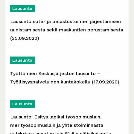
Lausunto
Lausunto sote- ja pelastustoimen järjestämisen
uudistamisesta sekä maakuntien perustamisesta
(25.09.2020)
Lausunto
Työttömien Keskusjärjestön lausunto –
Työllisyyspalveluiden kuntakokeilu (17.09.2020)
Lausunto
Lausunto: Esitys laeiksi työsopimuslain,
merityösopimuslain ja yhteistoiminnasta
yrityksissä annetun lain 51 §:n väliaikaisesta