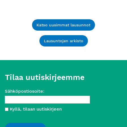
Katso uusimmat lausunnot
Lausuntojen arkisto
Tilaa uutiskirjeemme
Sähköpostiosoite:
Kyllä, tilaan uutiskirjeen