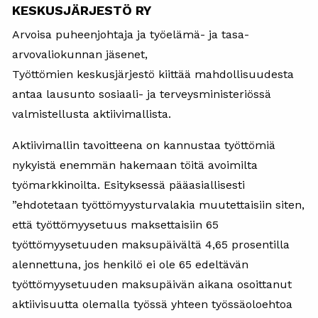
KESKUSJÄRJESTÖ RY
Arvoisa puheenjohtaja ja työelämä- ja tasa-
arvovaliokunnan jäsenet,
Työttömien keskusjärjestö kiittää mahdollisuudesta
antaa lausunto sosiaali- ja terveysministeriössä
valmistellusta aktiivimallista.
Aktiivimallin tavoitteena on kannustaa työttömiä
nykyistä enemmän hakemaan töitä avoimilta
työmarkkinoilta. Esityksessä pääasiallisesti
”ehdotetaan työttömyysturvalakia muutettaisiin siten,
että työttömyysetuus maksettaisiin 65
työttömyysetuuden maksupäivältä 4,65 prosentilla
alennettuna, jos henkilö ei ole 65 edeltävän
työttömyysetuuden maksupäivän aikana osoittanut
aktiivisuutta olemalla työssä yhteen työssäoloehtoa