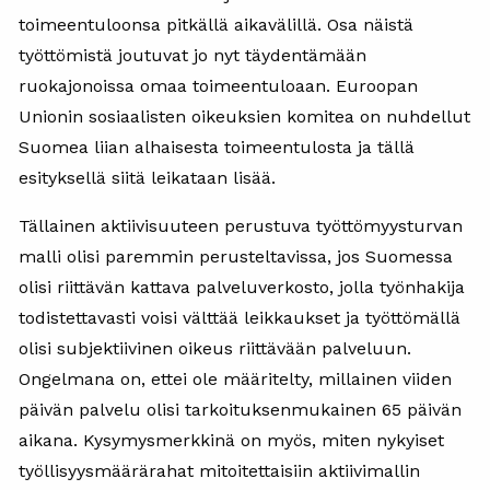
toimeentuloonsa pitkällä aikavälillä. Osa näistä
työttömistä joutuvat jo nyt täydentämään
ruokajonoissa omaa toimeentuloaan. Euroopan
Unionin sosiaalisten oikeuksien komitea on nuhdellut
Suomea liian alhaisesta toimeentulosta ja tällä
esityksellä siitä leikataan lisää.
Tällainen aktiivisuuteen perustuva työttömyysturvan
malli olisi paremmin perusteltavissa, jos Suomessa
olisi riittävän kattava palveluverkosto, jolla työnhakija
todistettavasti voisi välttää leikkaukset ja työttömällä
olisi subjektiivinen oikeus riittävään palveluun.
Ongelmana on, ettei ole määritelty, millainen viiden
päivän palvelu olisi tarkoituksenmukainen 65 päivän
aikana. Kysymysmerkkinä on myös, miten nykyiset
työllisyysmäärärahat mitoitettaisiin aktiivimallin