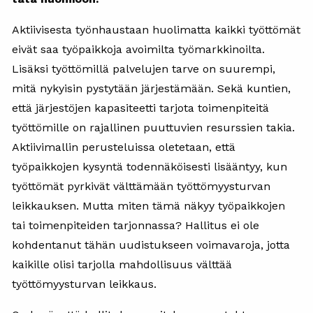
Aktiivisesta työnhaustaan huolimatta kaikki työttömät
eivät saa työpaikkoja avoimilta työmarkkinoilta.
Lisäksi työttömillä palvelujen tarve on suurempi,
mitä nykyisin pystytään järjestämään. Sekä kuntien,
että järjestöjen kapasiteetti tarjota toimenpiteitä
työttömille on rajallinen puuttuvien resurssien takia.
Aktiivimallin perusteluissa oletetaan, että
työpaikkojen kysyntä todennäköisesti lisääntyy, kun
työttömät pyrkivät välttämään työttömyysturvan
leikkauksen. Mutta miten tämä näkyy työpaikkojen
tai toimenpiteiden tarjonnassa? Hallitus ei ole
kohdentanut tähän uudistukseen voimavaroja, jotta
kaikille olisi tarjolla mahdollisuus välttää
työttömyysturvan leikkaus.