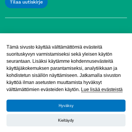
Työttömien Keskusjärjestö ry
Yliopistonkatu 5
Tämä sivusto käyttää välttämättömiä evästeitä
00100 Helsinki
suorituskyvyn varmistamiseksi sekä yleisen käytön
Puh. 040 547 7090
toimisto (@) tyottomat.fi
seurantaan. Lisäksi käytämme kohdennusevästeitä
Y-tunnus: 1003909-9
käyttäjäkokemuksen parantamiseksi, analytiikkaan ja
kohdistetun sisällön näyttämiseen. Jatkamalla sivuston
käyttöä ilman asetusten muuttamista hyväksyt
välttämättömien evästeiden käytön.
Lue lisää evästeistä
Hyväksy
Tietosuojaseloste
© 2026 Työttömien Keskusjärjestö.
Kieltäydy