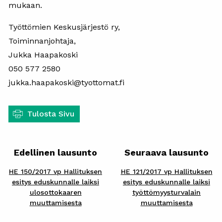
mukaan.
Työttömien Keskusjärjestö ry,
Toiminnanjohtaja,
Jukka Haapakoski
050 577 2580
jukka.haapakoski@tyottomat.fi
Tulosta Sivu
Edellinen lausunto
Seuraava lausunto
HE 150/2017 vp Hallituksen
HE 121/2017 vp Hallituksen
esitys eduskunnalle laiksi
esitys eduskunnalle laiksi
ulosottokaaren
työttömyysturvalain
muuttamisesta
muuttamisesta