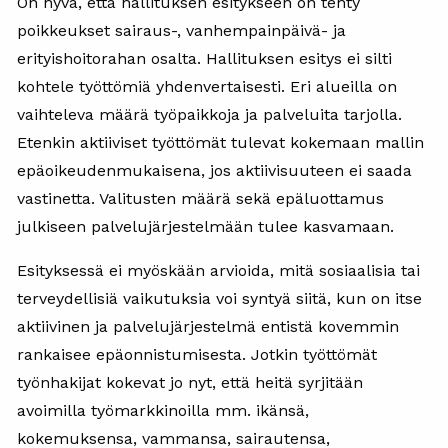
On hyvä, että hallituksen esitykseen on tehty
poikkeukset sairaus-, vanhempainpäivä- ja
erityishoitorahan osalta. Hallituksen esitys ei silti
kohtele työttömiä yhdenvertaisesti. Eri alueilla on
vaihteleva määrä työpaikkoja ja palveluita tarjolla.
Etenkin aktiiviset työttömät tulevat kokemaan mallin
epäoikeudenmukaisena, jos aktiivisuuteen ei saada
vastinetta. Valitusten määrä sekä epäluottamus
julkiseen palvelujärjestelmään tulee kasvamaan.
Esityksessä ei myöskään arvioida, mitä sosiaalisia tai
terveydellisiä vaikutuksia voi syntyä siitä, kun on itse
aktiivinen ja palvelujärjestelmä entistä kovemmin
rankaisee epäonnistumisesta. Jotkin työttömät
työnhakijat kokevat jo nyt, että heitä syrjitään
avoimilla työmarkkinoilla mm. ikänsä,
kokemuksensa, vammansa, sairautensa,