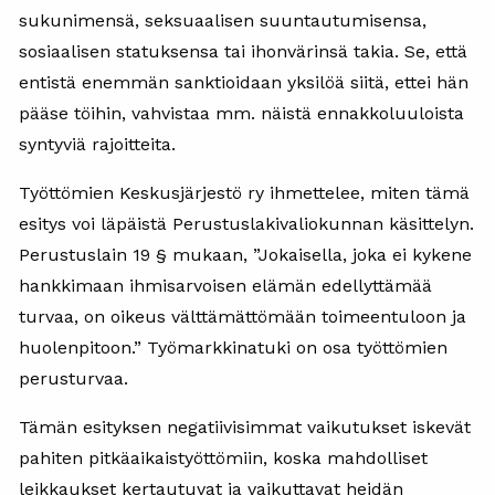
sukunimensä, seksuaalisen suuntautumisensa,
sosiaalisen statuksensa tai ihonvärinsä takia. Se, että
entistä enemmän sanktioidaan yksilöä siitä, ettei hän
pääse töihin, vahvistaa mm. näistä ennakkoluuloista
syntyviä rajoitteita.
Työttömien Keskusjärjestö ry ihmettelee, miten tämä
esitys voi läpäistä Perustuslakivaliokunnan käsittelyn.
Perustuslain 19 § mukaan, ”Jokaisella, joka ei kykene
hankkimaan ihmisarvoisen elämän edellyttämää
turvaa, on oikeus välttämättömään toimeentuloon ja
huolenpitoon.” Työmarkkinatuki on osa työttömien
perusturvaa.
Tämän esityksen negatiivisimmat vaikutukset iskevät
pahiten pitkäaikaistyöttömiin, koska mahdolliset
leikkaukset kertautuvat ja vaikuttavat heidän