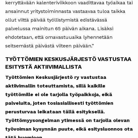
kerryttävään kalenteriviikkoon vaadittavaa työaikaa tai
ansainnut yritystoiminnasta vastaavaa tuloa taikka
ollut viittä päivää työllistymistä edistävässä
palvelussa mainitun 65 päivän aikana. Lisäksi
ehdotetaan, että omavastuuaika lyhennetään
seitsemästä päivästä viiteen päivään.”
TYÖTTÖMIEN KESKUSJÄRJESTÖ VASTUSTAA
ESITYSTÄ AKTIIVIMALLISTA
Työttömien Keskusjärjestö ry vastustaa
aktiivimallin toteuttamista, sillä kaikille
työttömille ei ole tarjolla työpaikkoja, eikä
palveluita, joten tosiasiallisesti työttömien
perusturvaa leikataan tällä esityksellä.
Työttömyysongelman ytimessä on tarjolla olevan
työvoiman kysynnän puute, eikä esitysluonnos ota
tätä huomioon.