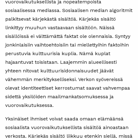
vuorovaikutuksellista ja nopeatempoista
sosiaalisessa mediassa. Sosiaalisen median algoritmit
palkitsevat kärjekästä sisältöä. Kärjekäs sisältö
linkittyy muuhun vastaavaan sisältöön. Näissä
sisällöissä ei välttämättä faktat ole olennaisia. Syntyy
jonkinlaisiin vaihtoehtoisiin tai miellettyihin faktoihin
perustuvia kulttuurisia kuplia. Nämä kuplat
hajaantuvat toisistaan. Laajemmin alueellisesti
yhteen nitovat kulttuurisidonnaisuudet jäävät
vähemmän merkitykselliseksi. Verkon syövereissä
olevat identiteettiset kerrostumat saavat vahvempaa
sidettä yksilöiden maailmankatsomuksessa ja
vuorovaikutuksessa.
Yksinäiset ihmiset voivat saada omaan elämäänsä
sosiaalista vuorovaikutuksellista sisältöä ainoastaan
verkosta. Kärjekäs sisältö liikkuu etenkin siellä, missä