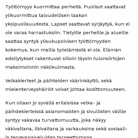
Työttömyys kuormittaa perheitä. Puolisot saattavat
ylikuormittua taloudellisen taakan
yksipuolisuudesta. Lapset saattavat syrjäytyä, kun ei
ole varaa harrastuksiin. Tietyille perheille ja alueille
saattaa syntyä ylisukupolvisen työttömyyden
kokemus, kun mallia työelämästä ei ole. Elämän
edellytykset rakentuvat silloin täysin tulonsiirtojen
maksimoinnin näkökulmasta.
Velkakierteet ja päihteiden väärinkäyttö, sekä
mielenterveyshäiriöt voivat johtaa kodittomuuteen.
Kun ollaan jo syvällä erilaisissa velka- ja
päihdekierteissä asianomaisten ja sivullisten välille
syntyy vakavaa turvattomuutta, joka näkyy
väkivaltana, ilkivaltana ja varkauksina sekä sosiaali-
ja terveyspalveluiden tarpeettomana