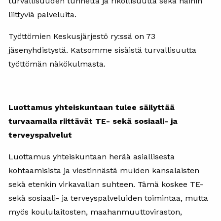
turvallisuuden tunnetta ja rikollisuutta sekä näihin
liittyviä palveluita.
Työttömien Keskusjärjestö ry:ssä on 73
jäsenyhdistystä. Katsomme sisäistä turvallisuutta
työttömän näkökulmasta.
Luottamus yhteiskuntaan tulee säilyttää
turvaamalla riittävät TE- sekä sosiaali- ja
terveyspalvelut
Luottamus yhteiskuntaan herää asiallisesta
kohtaamisista ja viestinnästä muiden kansalaisten
sekä etenkin virkavallan suhteen. Tämä koskee TE-
sekä sosiaali- ja terveyspalveluiden toimintaa, mutta
myös koululaitosten, maahanmuuttoviraston,