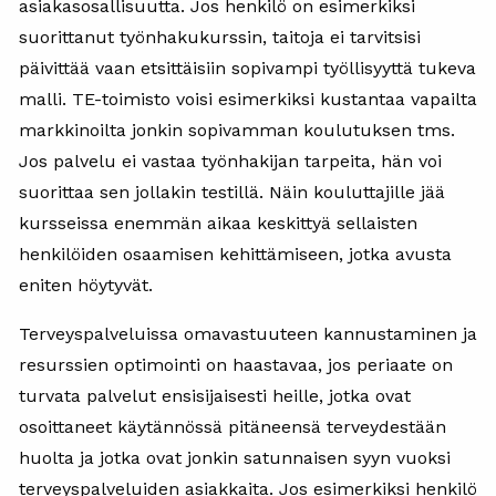
asiakasosallisuutta. Jos henkilö on esimerkiksi
suorittanut työnhakukurssin, taitoja ei tarvitsisi
päivittää vaan etsittäisiin sopivampi työllisyyttä tukeva
malli. TE-toimisto voisi esimerkiksi kustantaa vapailta
markkinoilta jonkin sopivamman koulutuksen tms.
Jos palvelu ei vastaa työnhakijan tarpeita, hän voi
suorittaa sen jollakin testillä. Näin kouluttajille jää
kursseissa enemmän aikaa keskittyä sellaisten
henkilöiden osaamisen kehittämiseen, jotka avusta
eniten höytyvät.
Terveyspalveluissa omavastuuteen kannustaminen ja
resurssien optimointi on haastavaa, jos periaate on
turvata palvelut ensisijaisesti heille, jotka ovat
osoittaneet käytännössä pitäneensä terveydestään
huolta ja jotka ovat jonkin satunnaisen syyn vuoksi
terveyspalveluiden asiakkaita. Jos esimerkiksi henkilö