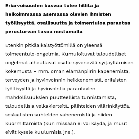
Eriarvoisuuden kasvua tulee hillitä ja
heikoimmassa asemassa olevien ihmisten
työllisyyttä, osallisuutta ja toimentuloa parantaa
perusturvan tasoa nostamalla
Etenkin pitkäaikaistyöttömillä on yleensä
toimeentulo-ongelmia. Kumuloituvat taloudelliset
ongelmat aiheuttavat osalle syvenevää syrjäyttämisen
kokemusta – mm. oman elämänpiirin kapenemista,
terveyden ja hyvinvoinnin heikkenemistä, erilaisten
työllisyyttä ja hyvinvointia parantavien
mahdollisuuksien puutteellista tunnistamista,
taloudellisia velkakierteitä, päihteiden väärinkäyttöä,
sosiaalisten suhteiden vähenemistä ja niiden
kuormittamista (kun missään ei voi käydä, ja muut
eivät kysele kuulumisia jne.).