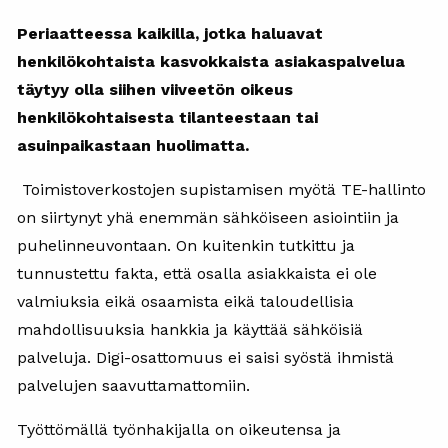
Periaatteessa kaikilla, jotka haluavat
henkilökohtaista kasvokkaista asiakaspalvelua
täytyy olla siihen viiveetön oikeus
henkilökohtaisesta tilanteestaan tai
asuinpaikastaan huolimatta.
Toimistoverkostojen supistamisen myötä TE-hallinto
on siirtynyt yhä enemmän sähköiseen asiointiin ja
puhelinneuvontaan. On kuitenkin tutkittu ja
tunnustettu fakta, että osalla asiakkaista ei ole
valmiuksia eikä osaamista eikä taloudellisia
mahdollisuuksia hankkia ja käyttää sähköisiä
palveluja. Digi-osattomuus ei saisi syöstä ihmistä
palvelujen saavuttamattomiin.
Työttömällä työnhakijalla on oikeutensa ja