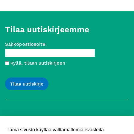
Tilaa uutiskirjeemme
Sähköpostiosoite:
Kyllä, tilaan uutiskirjeen
Työttömien Keskusjärjestö ry
Yliopistonkatu 5
Tämä sivusto käyttää välttämättömiä evästeitä
00100 Helsinki