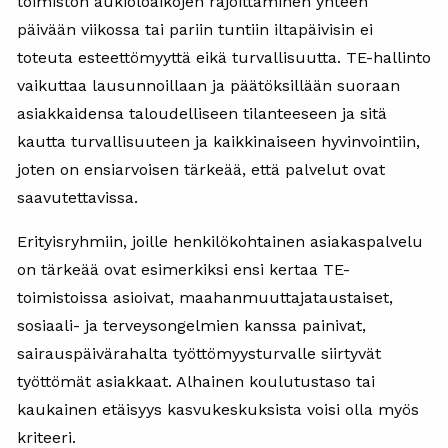
toimiston aukioloaikojen rajoittaminen yhteen
päivään viikossa tai pariin tuntiin iltapäivisin ei
toteuta esteettömyyttä eikä turvallisuutta. TE-hallinto
vaikuttaa lausunnoillaan ja päätöksillään suoraan
asiakkaidensa taloudelliseen tilanteeseen ja sitä
kautta turvallisuuteen ja kaikkinaiseen hyvinvointiin,
joten on ensiarvoisen tärkeää, että palvelut ovat
saavutettavissa.
Erityisryhmiin, joille henkilökohtainen asiakaspalvelu
on tärkeää ovat esimerkiksi ensi kertaa TE-
toimistoissa asioivat, maahanmuuttajataustaiset,
sosiaali- ja terveysongelmien kanssa painivat,
sairauspäivärahalta työttömyysturvalle siirtyvät
työttömät asiakkaat. Alhainen koulutustaso tai
kaukainen etäisyys kasvukeskuksista voisi olla myös
kriteeri.