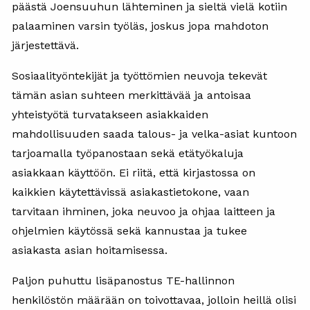
päästä Joensuuhun lähteminen ja sieltä vielä kotiin
palaaminen varsin työläs, joskus jopa mahdoton
järjestettävä.
Sosiaalityöntekijät ja työttömien neuvoja tekevät
tämän asian suhteen merkittävää ja antoisaa
yhteistyötä turvatakseen asiakkaiden
mahdollisuuden saada talous- ja velka-asiat kuntoon
tarjoamalla työpanostaan sekä etätyökaluja
asiakkaan käyttöön. Ei riitä, että kirjastossa on
kaikkien käytettävissä asiakastietokone, vaan
tarvitaan ihminen, joka neuvoo ja ohjaa laitteen ja
ohjelmien käytössä sekä kannustaa ja tukee
asiakasta asian hoitamisessa.
Paljon puhuttu lisäpanostus TE-hallinnon
henkilöstön määrään on toivottavaa, jolloin heillä olisi