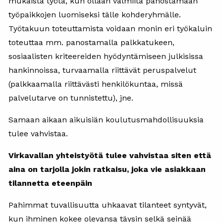
mukaista työtä, kun ollaan valmiita panostamaan
työpaikkojen luomiseksi tälle kohderyhmälle.
Työtakuun toteuttamista voidaan monin eri työkaluin
toteuttaa mm. panostamalla palkkatukeen,
sosiaalisten kriteereiden hyödyntämiseen julkisissa
hankinnoissa, turvaamalla riittävät peruspalvelut
(palkkaamalla riittävästi henkilökuntaa, missä
palvelutarve on tunnistettu), jne.
Samaan aikaan aikuisiän koulutusmahdollisuuksia
tulee vahvistaa.
Virkavallan yhteistyötä tulee vahvistaa siten että
aina on tarjolla jokin ratkaisu, joka vie asiakkaan
tilannetta eteenpäin
Pahimmat tuvallisuutta uhkaavat tilanteet syntyvät,
kun ihminen kokee olevansa täysin selkä seinää