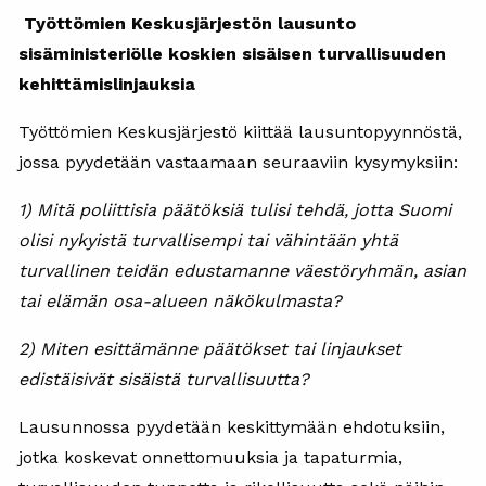
Työttömien Keskusjärjestön lausunto
sisäministeriölle koskien sisäisen turvallisuuden
kehittämislinjauksia
Työttömien Keskusjärjestö kiittää lausuntopyynnöstä,
jossa pyydetään vastaamaan seuraaviin kysymyksiin:
1) Mitä poliittisia päätöksiä tulisi tehdä, jotta Suomi
olisi nykyistä turvallisempi tai vähintään yhtä
turvallinen teidän edustamanne väestöryhmän, asian
tai elämän osa-alueen näkökulmasta?
2) Miten esittämänne päätökset tai linjaukset
edistäisivät sisäistä turvallisuutta?
Lausunnossa pyydetään keskittymään ehdotuksiin,
jotka koskevat onnettomuuksia ja tapaturmia,