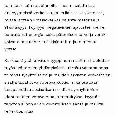
toimitaan lain rajapinnoilla – esim. salatuissa
anonyymeissä verkoissa, tai erilaisissa sivustoissa,
missä jaetaan ilmaiseksi kaupallista materiaalia.
Yksinäisyys, köyhyys, negatiivisten ajatusten kierre,
patoutunut energia, sekä pätemisen tarve ja verkko
voivat olla tulenarka ääriajattelun ja toiminnan
yhtälö.
Karkeasti yllä kuvatun tyyppinen maailma huolettaa
myös työttömien yhdistyksissä. Tämän vastapainona
toimivat työyhteisöjen ja muiden arkisten verkostojen
sisällä tapahtuva vuorovaikutus, mikä osaltaan
tasapainottaa sosiaalisen median synnyttämien
identiteettien vetovoimaa ja merkityksellisyyttä –
tarjoten siihen arjen kokemuksen ääntä ja muuta
reflektiopintaa.