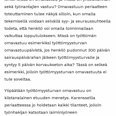
sekä työnantajien vastuu? Omavastuun periaatteen
toteuttaminen tulee näkyä silloin, kun omalla
tekemisellä voidaan selvällä syy- ja seuraussuhteella
todeta, että henkilö voi omalla toiminnallaan
vaikuttaa lopputulokseen. Missä on työttömän
omavastuu esimerkiksi työttömyysturvan
omavastuupäivistä, jos henkilö pudonnut 300 päivän
sairauspäivärahan jälkeen työttömyysturvalle ja
syntyy 5 päivän korvaukseton aika? Tässä on selkeä
esimerkki, jolloin työttömyysturvan omavastuuta ei
tule soveltaa.
Ylipäätään työttömyysturvan omavastuu on
kiistanalainen etuuden menetys. Karensseilla
periaatteessa jo hoidetaan kaikki tilanteet, jolloin
työnhakijan katsotaan laiminlyöneen