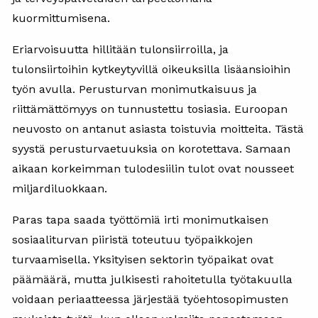
kuormittumisena.
Eriarvoisuutta hillitään tulonsiirroilla, ja
tulonsiirtoihin kytkeytyvillä oikeuksilla lisäansioihin
työn avulla. Perusturvan monimutkaisuus ja
riittämättömyys on tunnustettu tosiasia. Euroopan
neuvosto on antanut asiasta toistuvia moitteita. Tästä
syystä perusturvaetuuksia on korotettava. Samaan
aikaan korkeimman tulodesiilin tulot ovat nousseet
miljardiluokkaan.
Paras tapa saada työttömiä irti monimutkaisen
sosiaaliturvan piiristä toteutuu työpaikkojen
turvaamisella. Yksityisen sektorin työpaikat ovat
päämäärä, mutta julkisesti rahoitetulla työtakuulla
voidaan periaatteessa järjestää työehtosopimusten