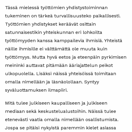
Tässä mielessä työttömien yhdistystoiminnan
tukeminen on tärkeä turvallisuusteko paikallisesti.
Työttömien yhdistykset keräävät osittain
satunnaisestikin yhteiskunnan eri lohkoilta
työttömyyden kanssa kamppailevia ihmisiä. Yhteistä
näille ihmisille ei välttämättä ole muuta kuin
työttömyys. Mutta hyvä eetos ja eteenpäin pyrkimisen
meininki auttavat pitämään ääriajattelun peikot
ulkopuolella. Lisäksi näissä yhteisöissä toimitaan
omalla nimellään ja läsnäolollaan. Syntyy
syväluottamuksen ilmapiiri.
Mitä tulee julkiseen kaupalliseen ja julkiseen
mediaan sekä keskustelualustoihin. Näissä tulee
etenevästi vaatia omalla nimellään osallistumista.
Jospa se pitäisi nykyistä paremmin kielet asiassa