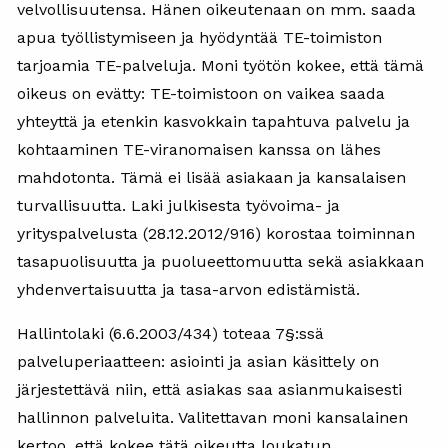
velvollisuutensa. Hänen oikeutenaan on mm. saada
apua työllistymiseen ja hyödyntää TE-toimiston
tarjoamia TE-palveluja. Moni työtön kokee, että tämä
oikeus on evätty: TE-toimistoon on vaikea saada
yhteyttä ja etenkin kasvokkain tapahtuva palvelu ja
kohtaaminen TE-viranomaisen kanssa on lähes
mahdotonta. Tämä ei lisää asiakaan ja kansalaisen
turvallisuutta. Laki julkisesta työvoima- ja
yrityspalvelusta (28.12.2012/916) korostaa toiminnan
tasapuolisuutta ja puolueettomuutta sekä asiakkaan
yhdenvertaisuutta ja tasa-arvon edistämistä.
Hallintolaki (6.6.2003/434) toteaa 7§:ssä
palveluperiaatteen: asiointi ja asian käsittely on
järjestettävä niin, että asiakas saa asianmukaisesti
hallinnon palveluita. Valitettavan moni kansalainen
kertoo, että kokee tätä oikeutta loukatun.