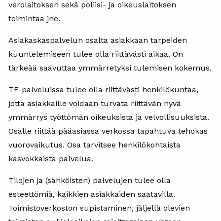
verolaitoksen sekä poliisi- ja oikeuslaitoksen
toimintaa jne.
Asiakaskaspalvelun osalta asiakkaan tarpeiden
kuuntelemiseen tulee olla riittävästi aikaa. On
tärkeää saavuttaa ymmärretyksi tulemisen kokemus.
TE-palveluissa tulee olla riittävästi henkilökuntaa,
jotta asiakkaille voidaan turvata riittävän hyvä
ymmärrys työttömän oikeuksista ja velvollisuuksista.
Osalle riittää pääasiassa verkossa tapahtuva tehokas
vuorovaikutus. Osa tarvitsee henkilökohtaista
kasvokkaista palvelua.
Tilojen ja (sähköisten) palvelujen tulee olla
esteettömiä, kaikkien asiakkaiden saatavilla.
Toimistoverkoston supistaminen, jäljellä olevien