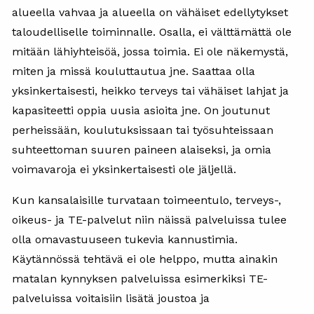
alueella vahvaa ja alueella on vähäiset edellytykset
taloudelliselle toiminnalle. Osalla, ei välttämättä ole
mitään lähiyhteisöä, jossa toimia. Ei ole näkemystä,
miten ja missä kouluttautua jne. Saattaa olla
yksinkertaisesti, heikko terveys tai vähäiset lahjat ja
kapasiteetti oppia uusia asioita jne. On joutunut
perheissään, koulutuksissaan tai työsuhteissaan
suhteettoman suuren paineen alaiseksi, ja omia
voimavaroja ei yksinkertaisesti ole jäljellä.
Kun kansalaisille turvataan toimeentulo, terveys-,
oikeus- ja TE-palvelut niin näissä palveluissa tulee
olla omavastuuseen tukevia kannustimia.
Käytännössä tehtävä ei ole helppo, mutta ainakin
matalan kynnyksen palveluissa esimerkiksi TE-
palveluissa voitaisiin lisätä joustoa ja