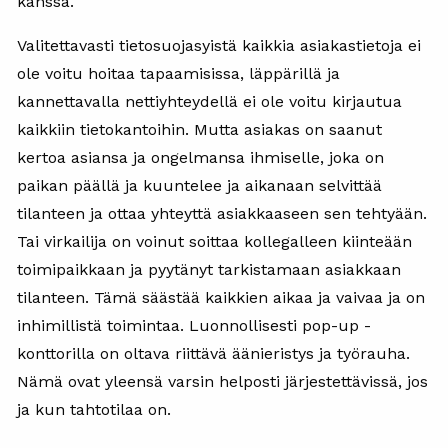
kanssa.
Valitettavasti tietosuojasyistä kaikkia asiakastietoja ei
ole voitu hoitaa tapaamisissa, läppärillä ja
kannettavalla nettiyhteydellä ei ole voitu kirjautua
kaikkiin tietokantoihin. Mutta asiakas on saanut
kertoa asiansa ja ongelmansa ihmiselle, joka on
paikan päällä ja kuuntelee ja aikanaan selvittää
tilanteen ja ottaa yhteyttä asiakkaaseen sen tehtyään.
Tai virkailija on voinut soittaa kollegalleen kiinteään
toimipaikkaan ja pyytänyt tarkistamaan asiakkaan
tilanteen. Tämä säästää kaikkien aikaa ja vaivaa ja on
inhimillistä toimintaa. Luonnollisesti pop-up -
konttorilla on oltava riittävä äänieristys ja työrauha.
Nämä ovat yleensä varsin helposti järjestettävissä, jos
ja kun tahtotilaa on.