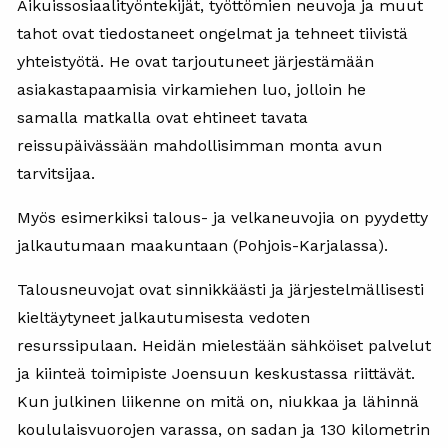
Aikuissosiaalityöntekijät, työttömien neuvoja ja muut
tahot ovat tiedostaneet ongelmat ja tehneet tiivistä
yhteistyötä. He ovat tarjoutuneet järjestämään
asiakastapaamisia virkamiehen luo, jolloin he
samalla matkalla ovat ehtineet tavata
reissupäivässään mahdollisimman monta avun
tarvitsijaa.
Myös esimerkiksi talous- ja velkaneuvojia on pyydetty
jalkautumaan maakuntaan (Pohjois-Karjalassa).
Talousneuvojat ovat sinnikkäästi ja järjestelmällisesti
kieltäytyneet jalkautumisesta vedoten
resurssipulaan. Heidän mielestään sähköiset palvelut
ja kiinteä toimipiste Joensuun keskustassa riittävät.
Kun julkinen liikenne on mitä on, niukkaa ja lähinnä
koululaisvuorojen varassa, on sadan ja 130 kilometrin