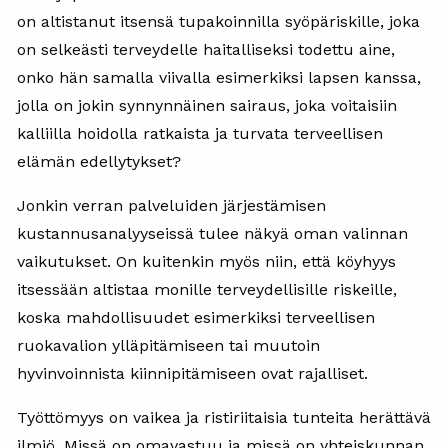
on altistanut itsensä tupakoinnilla syöpäriskille, joka
on selkeästi terveydelle haitalliseksi todettu aine,
onko hän samalla viivalla esimerkiksi lapsen kanssa,
jolla on jokin synnynnäinen sairaus, joka voitaisiin
kalliilla hoidolla ratkaista ja turvata terveellisen
elämän edellytykset?
Jonkin verran palveluiden järjestämisen
kustannusanalyyseissä tulee näkyä oman valinnan
vaikutukset. On kuitenkin myös niin, että köyhyys
itsessään altistaa monille terveydellisille riskeille,
koska mahdollisuudet esimerkiksi terveellisen
ruokavalion ylläpitämiseen tai muutoin
hyvinvoinnista kiinnipitämiseen ovat rajalliset.
Työttömyys on vaikea ja ristiriitaisia tunteita herättävä
ilmiö. Missä on omavastuu ja missä on yhteiskunnan