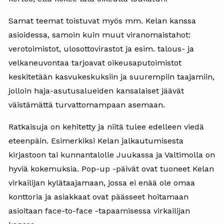
Samat teemat toistuvat myös mm. Kelan kanssa
asioidessa, samoin kuin muut viranomaistahot:
verotoimistot, ulosottovirastot ja esim. talous- ja
velkaneuvontaa tarjoavat oikeusaputoimistot
keskitetään kasvukeskuksiin ja suurempiin taajamiin,
jolloin haja-asutusalueiden kansalaiset jäävät
väistämättä turvattomampaan asemaan.
Ratkaisuja on kehitetty ja niitä tulee edelleen viedä
eteenpäin. Esimerkiksi Kelan jalkautumisesta
kirjastoon tai kunnantalolle Juukassa ja Valtimolla on
hyviä kokemuksia. Pop-up -päivät ovat tuoneet Kelan
virkailijan kylätaajamaan, jossa ei enää ole omaa
konttoria ja asiakkaat ovat päässeet hoitamaan
asioitaan face-to-face -tapaamisessa virkailijan