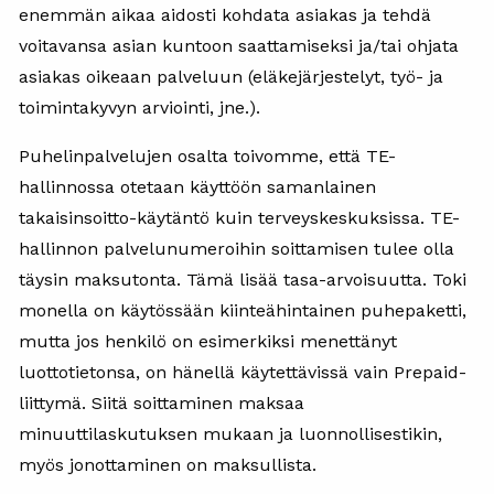
enemmän aikaa aidosti kohdata asiakas ja tehdä
voitavansa asian kuntoon saattamiseksi ja/tai ohjata
asiakas oikeaan palveluun (eläkejärjestelyt, työ- ja
toimintakyvyn arviointi, jne.).
Puhelinpalvelujen osalta toivomme, että TE-
hallinnossa otetaan käyttöön samanlainen
takaisinsoitto-käytäntö kuin terveyskeskuksissa. TE-
hallinnon palvelunumeroihin soittamisen tulee olla
täysin maksutonta. Tämä lisää tasa-arvoisuutta. Toki
monella on käytössään kiinteähintainen puhepaketti,
mutta jos henkilö on esimerkiksi menettänyt
luottotietonsa, on hänellä käytettävissä vain Prepaid-
liittymä. Siitä soittaminen maksaa
minuuttilaskutuksen mukaan ja luonnollisestikin,
myös jonottaminen on maksullista.