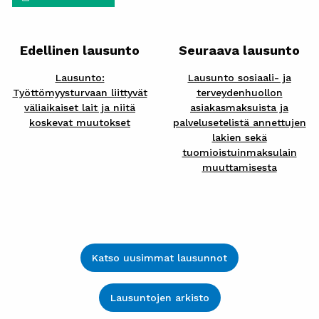
Edellinen lausunto
Seuraava lausunto
Lausunto:
Lausunto sosiaali- ja
Työttömyysturvaan liittyvät
terveydenhuollon
väliaikaiset lait ja niitä
asiakasmaksuista ja
koskevat muutokset
palvelusetelistä annettujen
lakien sekä
tuomioistuinmaksulain
muuttamisesta
Katso uusimmat lausunnot
Lausuntojen arkisto