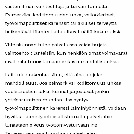
vasten ilman vaihtoehtoja ja turvan tunnetta.
Esimerkiksi kodittomuuden uhka, velkakierteet,
työvoimapoliittiset karenssit tai äkilliset terveyttä
heikentävät tilanteet aiheuttavat näitä kokemuksia.
Yhteiskunnan tulee palveluissa voida tarjota
vaihtoehto tilanteisiin, kun henkilön omat voimavarat
eivät riitä tunnistamaan erilaisia mahdollisuuksia.
Lait tulee rakentaa siten, että aina on jokin
mahdollisuus. Jos esimerkiksi kodittomuus uhkaa
vuokrarästien takia, kunnat järjestävät jonkin
yhteisasumisen muodon. Jos syntyy
työvoimapoliittinen karenssi laiminlyönnistä, voidaan
hyvittää laiminlyönti osallistumalla palveluihin
lunastaen oikeus työttömyysturvaan jne.
Terveysmenoissa turvataan palveluiden