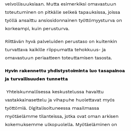
velvollisuuksiaan. Mutta esimerkiksi omavastuun
toteutuminen on pitkälle selkeä tapauksissa, joissa
työllä ansaittu ansiosidonnainen työttömyysturva on
korkeampi, kuin perusturva.
Riittävän hyvä palveluiden perustaso on kuitenkin
turvattava kaikille riippumatta tehokkuus- ja
omavastuun periaatteen toteuttamisen tasosta.
Hyvin rakennettu yhdistystoiminta luo tasapainoa
ja turvallisuuden tunnetta
Yhteiskunnallisessa keskustelussa havaittu
vastakkainasettelu ja vihapuhe huolettavat myös
työttömiä. Digitalisoituneessa maailmassa
myötäelämme tilanteissa, jotka ovat oman arkisen
kokemuksemme ulkopuolella. Myötäeläminen on