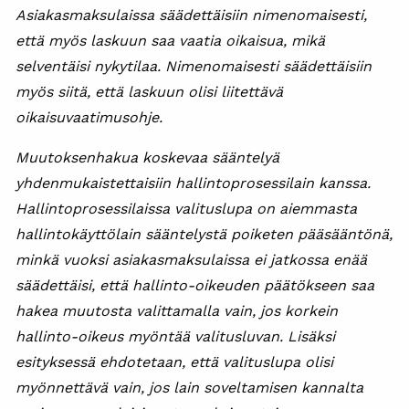
Asiakasmaksulaissa säädettäisiin nimenomaisesti,
että myös laskuun saa vaatia oikaisua, mikä
selventäisi nykytilaa. Nimenomaisesti säädettäisiin
myös siitä, että laskuun olisi liitettävä
oikaisuvaatimusohje.
Muutoksenhakua koskevaa sääntelyä
yhdenmukaistettaisiin hallintoprosessilain kanssa.
Hallintoprosessilaissa valituslupa on aiemmasta
hallintokäyttölain sääntelystä poiketen pääsääntönä,
minkä vuoksi asiakasmaksulaissa ei jatkossa enää
säädettäisi, että hallinto-oikeuden päätökseen saa
hakea muutosta valittamalla vain, jos korkein
hallinto-oikeus myöntää valitusluvan. Lisäksi
esityksessä ehdotetaan, että valituslupa olisi
myönnettävä vain, jos lain soveltamisen kannalta