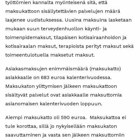
työttömien kannalta myönteisenä sitä, että
maksukattoon sisällytettävien palvelujen määrä
laajenee uudistuksessa. Uusina maksuina lasketaan
mukaan suun terveydenhuollon käynti- ja
toimenpidemaksut, tilapäisen kotisairaanhoidon ja
kotisairaalan maksut, terapioista perityt maksut sekä
toimeentulotuella maksetut maksut.
Asiakasmaksujen enimmäismäärä (maksukatto)
asiakkaalle on 683 euroa kalenterivuodessa.
Maksukaton ylittymisen jälkeen maksukattoon
sisältyvät palvelut ovat asiakkaalle maksuttomia
asianomaisen kalenterivuoden loppuun.
Aiempi maksukatto oli 590 euroa. Maksukattoa ei
tule korottaa, sillä jo nykyisellään maksukaton
saavuttaminen ja vasta sen jälkeen maksuttomiin