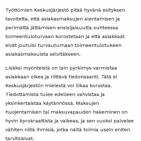
Työttömien Keskusjärjestö pitää hyvänä esityksen
tavoitetta, että asiakasmaksujen alentamisen ja
perimättä jättämisen ensisijaisuutta suhteessa
toimeentuloturvaan korostetaan ja että asiakkaat
eivät joutuisi turvautumaan toimeentulotukeen
asiakasmaksuista selvitäkseen.
Lisäksi myönteistä on lain pyrkimys varmistaa
asiakkaan oikea ja riittävä tiedonsaanti. Tätä ei
Keskusjärjestön mielestä voi liikaa korostaa.
Tiedottamista tulee edelleen vahvistaa ja
yksinkertaistaa käytännössä. Maksujen
huojentamisen tai maksuvapauden hakeminen on
hyvin byrokraattista ja vaikeaa, ja sen vuoksi palvelee
vähiten niitä ihmisiä, jotka näitä toimia usein eniten
tarvitsisivat.