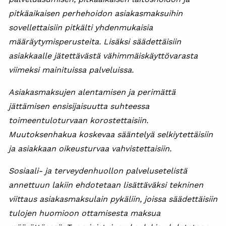
pitkäaikaisen perhehoidon asiakasmaksuihin
sovellettaisiin pitkälti yhdenmukaisia
määräytymisperusteita. Lisäksi säädettäisiin
asiakkaalle jätettävästä vähimmäiskäyttövarasta
viimeksi mainituissa palveluissa.
Asiakasmaksujen alentamisen ja perimättä
jättämisen ensisijaisuutta suhteessa
toimeentuloturvaan korostettaisiin.
Muutoksenhakua koskevaa sääntelyä selkiytettäisiin
ja asiakkaan oikeusturvaa vahvistettaisiin.
Sosiaali- ja terveydenhuollon palvelusetelistä
annettuun lakiin ehdotetaan lisättäväksi tekninen
viittaus asiakasmaksulain pykäliin, joissa säädettäisiin
tulojen huomioon ottamisesta maksua