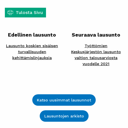
Tulosta Sivu
Edellinen lausunto
Seuraava lausunto
Lausunto koskien sisäisen
Työttömien
turvallisuuden
Keskusjärjestön lausunto
kehittämislinjauksia
valtion talousarviosta
vuodelle 2021
Katso uusimmat lausunnot
Lausuntojen arkisto