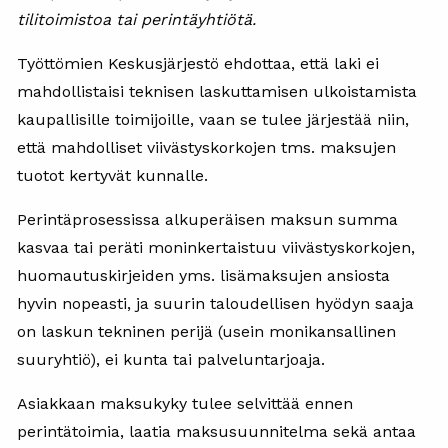
tilitoimistoa tai perintäyhtiötä.
Työttömien Keskusjärjestö ehdottaa, että laki ei
mahdollistaisi teknisen laskuttamisen ulkoistamista
kaupallisille toimijoille, vaan se tulee järjestää niin,
että mahdolliset viivästyskorkojen tms. maksujen
tuotot kertyvät kunnalle.
Perintäprosessissa alkuperäisen maksun summa
kasvaa tai peräti moninkertaistuu viivästyskorkojen,
huomautuskirjeiden yms. lisämaksujen ansiosta
hyvin nopeasti, ja suurin taloudellisen hyödyn saaja
on laskun tekninen perijä (usein monikansallinen
suuryhtiö), ei kunta tai palveluntarjoaja.
Asiakkaan maksukyky tulee selvittää ennen
perintätoimia, laatia maksusuunnitelma sekä antaa