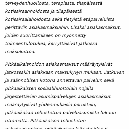
terveydenhuollosta, terapiasta, tilapäisestä
kotisairaanhoidosta ja tilapäisestä
kotisairaalahoidosta sekä tietyistä etäpalveluista
perittäviin asiakasmaksuihin. Lisäksi asiakasmaksut,
joiden suorittamiseen on myönnetty
toimeentulotukea, kerryttäisivät jatkossa
maksukattoa.
Pitkäaikaishoidon asiakasmaksut määräytyisivät
jatkossakin asiakkaan maksukyvyn mukaan. Jatkuvan
ja säännöllisen kotona annettavan palvelun sekä
pitkäaikaisten sosiaalihuoltolain nojalla
järjestettävien asumispalvelujen asiakasmaksut
määräytyisivät yhdenmukaisin perustein,
pitkäaikaista tehostettua palveluasumista lukuun
ottamatta. Pitkäaikaisen tehostetun
palveluasumisen, pitkäaikaisen laitoshoidon ja