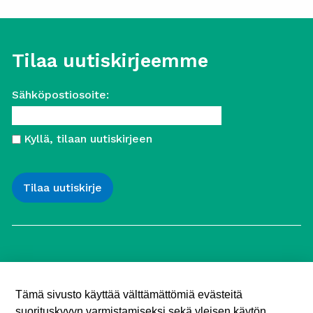
Tilaa uutiskirjeemme
Sähköpostiosoite:
Kyllä, tilaan uutiskirjeen
Työttömien Keskusjärjestö ry
Yliopistonkatu 5
Tämä sivusto käyttää välttämättömiä evästeitä
00100 Helsinki
suorituskyvyn varmistamiseksi sekä yleisen käytön
Puh. 040 547 7090