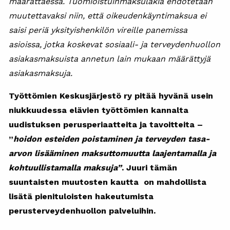
määrättäessä. Tuomioistuinmaksulakia ehdotetaan
muutettavaksi niin, että oikeudenkäyntimaksua ei
saisi periä yksityishenkilön vireille panemissa
asioissa, jotka koskevat sosiaali- ja terveydenhuollon
asiakasmaksuista annetun lain mukaan määrättyjä
asiakasmaksuja.
Työttömien Keskusjärjestö ry pitää hyvänä usein
niukkuudessa elävien työttömien kannalta
uudistuksen perusperiaatteita ja tavoitteita –
”
hoidon esteiden poistaminen ja terveyden tasa-
arvon lisääminen maksuttomuutta laajentamalla ja
kohtuullistamalla maksuja”
. Juuri tämän
suuntaisten muutosten kautta on mahdollista
lisätä pienituloisten hakeutumista
perusterveydenhuollon palveluihin.