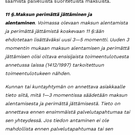
saamista palveluista suoritetuista maksuista.
11 §.
Maksun perimättä jättäminen ja
alentaminen
.
Voimassa olevaan maksun alentamista
ja perimättä jättämistä koskevaan 11 §:ään
ehdotetaan lisättäväksi uusi 3—5 momentti.
Uuden 3
momentin mukaan maksun alentamisen ja perimättä
jättämisen olisi oltava ensisijaista toimeentulotuesta
annetussa laissa (1412/1997) tarkoitettuun
toimeentulotukeen nähden.
Kunnan tai kuntayhtymän on annettava asiakkaalle
tieto siitä, mitä 1—3 momentissa säädetään maksun
alentamisesta ja perimättä jättämisestä. Tieto on
annettava ennen ensimmäistä palvelutapahtumaa tai
sen yhteydessä. Jos tiedon antaminen ei ole
mahdollista ennen palvelutapahtumaa tai sen