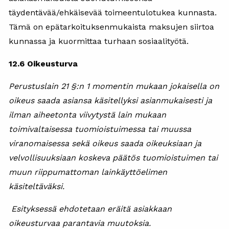
täydentävää/ehkäisevää toimeentulotukea kunnasta.
Tämä on epätarkoituksenmukaista maksujen siirtoa
kunnassa ja kuormittaa turhaan sosiaalityötä.
12.6 Oikeusturva
Perustuslain 21 §:n 1 momentin mukaan jokaisella on
oikeus saada asiansa käsitellyksi asianmukaisesti ja
ilman aiheetonta viivytystä lain mukaan
toimivaltaisessa tuomioistuimessa tai muussa
viranomaisessa sekä oikeus saada oikeuksiaan ja
velvollisuuksiaan koskeva päätös tuomioistuimen tai
muun riippumattoman lainkäyttöelimen
käsiteltäväksi.
Esityksessä ehdotetaan eräitä asiakkaan
oikeusturvaa parantavia muutoksia.