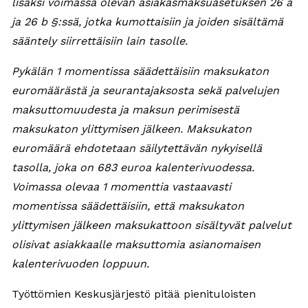
lisäksi voimassa olevan asiakasmaksuasetuksen 26 a
ja 26 b §:ssä, jotka kumottaisiin ja joiden sisältämä
sääntely siirrettäisiin lain tasolle.
Pykälän 1 momentissa säädettäisiin maksukaton
euromäärästä ja seurantajaksosta sekä palvelujen
maksuttomuudesta ja maksun perimisestä
maksukaton ylittymisen jälkeen. Maksukaton
euromäärä ehdotetaan säilytettävän nykyisellä
tasolla, joka on 683 euroa kalenterivuodessa.
Voimassa olevaa 1 momenttia vastaavasti
momentissa säädettäisiin, että maksukaton
ylittymisen jälkeen maksukattoon sisältyvät palvelut
olisivat asiakkaalle maksuttomia asianomaisen
kalenterivuoden loppuun.
Työttömien Keskusjärjestö pitää pienituloisten