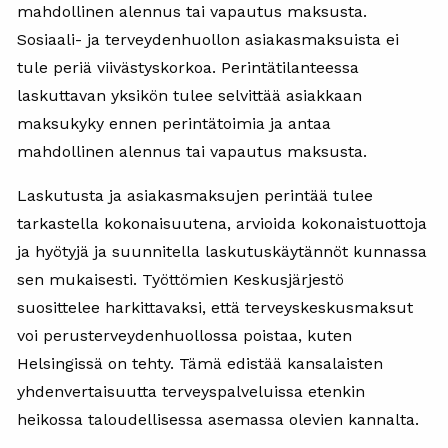
mahdollinen alennus tai vapautus maksusta.
Sosiaali- ja terveydenhuollon asiakasmaksuista ei
tule periä viivästyskorkoa. Perintätilanteessa
laskuttavan yksikön tulee selvittää asiakkaan
maksukyky ennen perintätoimia ja antaa
mahdollinen alennus tai vapautus maksusta.
Laskutusta ja asiakasmaksujen perintää tulee
tarkastella kokonaisuutena, arvioida kokonaistuottoja
ja hyötyjä ja suunnitella laskutuskäytännöt kunnassa
sen mukaisesti. Työttömien Keskusjärjestö
suosittelee harkittavaksi, että terveyskeskusmaksut
voi perusterveydenhuollossa poistaa, kuten
Helsingissä on tehty. Tämä edistää kansalaisten
yhdenvertaisuutta terveyspalveluissa etenkin
heikossa taloudellisessa asemassa olevien kannalta.