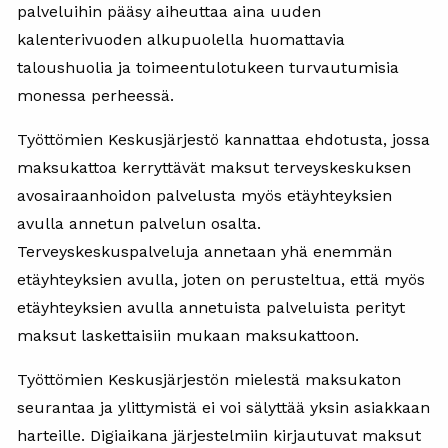
palveluihin pääsy aiheuttaa aina uuden
kalenterivuoden alkupuolella huomattavia
taloushuolia ja toimeentulotukeen turvautumisia
monessa perheessä.
Työttömien Keskusjärjestö kannattaa ehdotusta, jossa
maksukattoa kerryttävät maksut terveyskeskuksen
avosairaanhoidon palvelusta myös etäyhteyksien
avulla annetun palvelun osalta.
Terveyskeskuspalveluja annetaan yhä enemmän
etäyhteyksien avulla, joten on perusteltua, että myös
etäyhteyksien avulla annetuista palveluista perityt
maksut laskettaisiin mukaan maksukattoon.
Työttömien Keskusjärjestön mielestä maksukaton
seurantaa ja ylittymistä ei voi sälyttää yksin asiakkaan
harteille. Digiaikana järjestelmiin kirjautuvat maksut