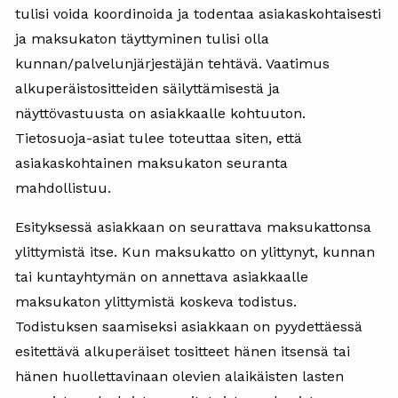
tulisi voida koordinoida ja todentaa asiakaskohtaisesti
ja maksukaton täyttyminen tulisi olla
kunnan/palvelunjärjestäjän tehtävä. Vaatimus
alkuperäistositteiden säilyttämisestä ja
näyttövastuusta on asiakkaalle kohtuuton.
Tietosuoja-asiat tulee toteuttaa siten, että
asiakaskohtainen maksukaton seuranta
mahdollistuu.
Esityksessä asiakkaan on seurattava maksukattonsa
ylittymistä itse. Kun maksukatto on ylittynyt, kunnan
tai kuntayhtymän on annettava asiakkaalle
maksukaton ylittymistä koskeva todistus.
Todistuksen saamiseksi asiakkaan on pyydettäessä
esitettävä alkuperäiset tositteet hänen itsensä tai
hänen huollettavinaan olevien alaikäisten lasten