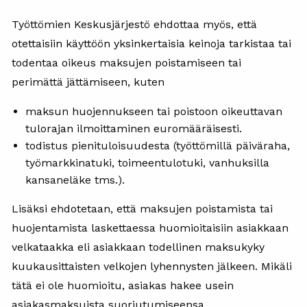
Työttömien Keskusjärjestö ehdottaa myös, että
otettaisiin käyttöön yksinkertaisia keinoja tarkistaa tai
todentaa oikeus maksujen poistamiseen tai
perimättä jättämiseen, kuten
maksun huojennukseen tai poistoon oikeuttavan
tulorajan ilmoittaminen euromääräisesti.
todistus pienituloisuudesta (työttömillä päiväraha,
työmarkkinatuki, toimeentulotuki, vanhuksilla
kansaneläke tms.).
Lisäksi ehdotetaan, että maksujen poistamista tai
huojentamista laskettaessa huomioitaisiin asiakkaan
velkataakka eli asiakkaan todellinen maksukyky
kuukausittaisten velkojen lyhennysten jälkeen. Mikäli
tätä ei ole huomioitu, asiakas hakee usein
asiakasmaksuista suoriutumiseensa