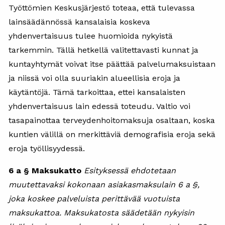
Työttömien Keskusjärjestö toteaa, että tulevassa
lainsäädännössä kansalaisia koskeva
yhdenvertaisuus tulee huomioida nykyistä
tarkemmin. Tällä hetkellä valitettavasti kunnat ja
kuntayhtymät voivat itse päättää palvelumaksuistaan
ja niissä voi olla suuriakin alueellisia eroja ja
käytäntöjä. Tämä tarkoittaa, ettei kansalaisten
yhdenvertaisuus lain edessä toteudu. Valtio voi
tasapainottaa terveydenhoitomaksuja osaltaan, koska
kuntien välillä on merkittäviä demografisia eroja sekä
eroja työllisyydessä.
6 a § Maksukatto
Esityksessä ehdotetaan
muutettavaksi kokonaan asiakasmaksulain 6 a §,
joka koskee palveluista perittävää vuotuista
maksukattoa. Maksukatosta säädetään nykyisin