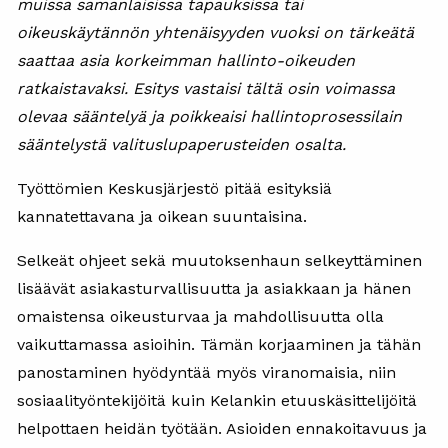
muissa samanlaisissa tapauksissa tai
oikeuskäytännön yhtenäisyyden vuoksi on tärkeätä
saattaa asia korkeimman hallinto-oikeuden
ratkaistavaksi. Esitys vastaisi tältä osin voimassa
olevaa sääntelyä ja poikkeaisi hallintoprosessilain
sääntelystä valituslupaperusteiden osalta.
Työttömien Keskusjärjestö pitää esityksiä
kannatettavana ja oikean suuntaisina.
Selkeät ohjeet sekä muutoksenhaun selkeyttäminen
lisäävät asiakasturvallisuutta ja asiakkaan ja hänen
omaistensa oikeusturvaa ja mahdollisuutta olla
vaikuttamassa asioihin. Tämän korjaaminen ja tähän
panostaminen hyödyntää myös viranomaisia, niin
sosiaalityöntekijöitä kuin Kelankin etuuskäsittelijöitä
helpottaen heidän työtään. Asioiden ennakoitavuus ja