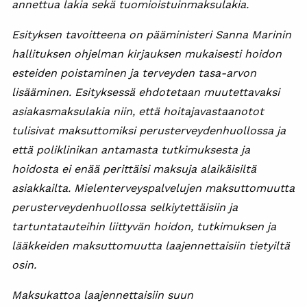
annettua lakia sekä tuomioistuinmaksulakia.
Esityksen tavoitteena on pääministeri Sanna Marinin
hallituksen ohjelman kirjauksen mukaisesti hoidon
esteiden poistaminen ja terveyden tasa-arvon
lisääminen. Esityksessä ehdotetaan muutettavaksi
asiakasmaksulakia niin, että hoitajavastaanotot
tulisivat maksuttomiksi perusterveydenhuollossa ja
että poliklinikan antamasta tutkimuksesta ja
hoidosta ei enää perittäisi maksuja alaikäisiltä
asiakkailta. Mielenterveyspalvelujen maksuttomuutta
perusterveydenhuollossa selkiytettäisiin ja
tartuntatauteihin liittyvän hoidon, tutkimuksen ja
lääkkeiden maksuttomuutta laajennettaisiin tietyiltä
osin.
Maksukattoa laajennettaisiin suun