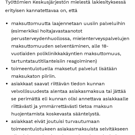
Työttömien Keskusjärjestön mielestä lakiesityksessä
erityisen kannatettavaa on, että
maksuttomuutta laajennetaan uusiin palveluihin
(esimerkiksi hoitajavastaanotot
perusterveydenhuollossa, mielenterveyspalvelujen
maksuttomuuden selventäminen, alle 18-
vuotiaiden poliklinikkakäyntien maksuttomuus,
tartuntatautitilanteisiin reagoiminen)
toimeentulotuella maksetut palvelut lisätään
maksukaton piiriin.
asiakkaat saavat riittävän tiedon kunnan
velvollisuudesta alentaa asiakasmaksua tai jättää
se perimättä eli kunnan olisi annettava asiakkaalle
riittävästi ja ymmärrettävästi tietoa maksun
huojentamista koskevasta sääntelystä.
asiakkaat eivät joutuisi turvautumaan
toimeentulotukeen asiakasmaksuista selvitäkseen