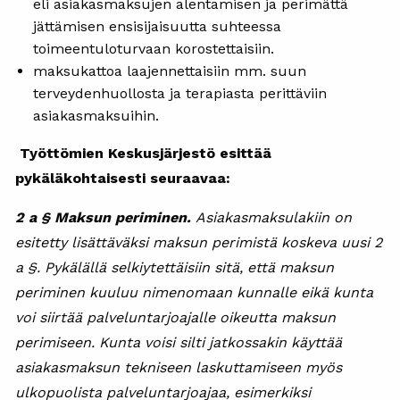
eli asiakasmaksujen alentamisen ja perimättä
jättämisen ensisijaisuutta suhteessa
toimeentuloturvaan korostettaisiin.
maksukattoa laajennettaisiin mm. suun
terveydenhuollosta ja terapiasta perittäviin
asiakasmaksuihin.
Työttömien Keskusjärjestö esittää
pykäläkohtaisesti seuraavaa:
2 a §
Maksun periminen.
Asiakasmaksulakiin on
esitetty lisättäväksi maksun perimistä koskeva uusi 2
a §. Pykälällä selkiytettäisiin sitä, että maksun
periminen kuuluu nimenomaan kunnalle eikä kunta
voi siirtää palveluntarjoajalle oikeutta maksun
perimiseen. Kunta voisi silti jatkossakin käyttää
asiakasmaksun tekniseen laskuttamiseen myös
ulkopuolista palveluntarjoajaa, esimerkiksi