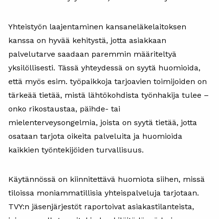
Yhteistyön laajentaminen kansaneläkelaitoksen
kanssa on hyvää kehitystä, jotta asiakkaan
palvelutarve saadaan paremmin määriteltyä
yksilöllisesti. Tässä yhteydessä on syytä huomioida,
että myös esim. työpaikkoja tarjoavien toimijoiden on
tärkeää tietää, mistä lähtökohdista työnhakija tulee –
onko rikostaustaa, päihde- tai
mielenterveysongelmia, joista on syytä tietää, jotta
osataan tarjota oikeita palveluita ja huomioida
kaikkien työntekijöiden turvallisuus.
Käytännössä on kiinnitettävä huomiota siihen, missä
tiloissa moniammatillisia yhteispalveluja tarjotaan.
TVY:n jäsenjärjestöt raportoivat asiakastilanteista,