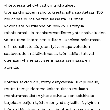
yhteydessä tehdyt valtion leikkaukset
työmarkkinatuen rahoituksesta, jolla säästetään 150
miljoonaa euroa valtion kassasta. Kuntien
kokonaistaloustilanne on heikko. Esitetyllä
rahoitusmallilla moniammatillisten yhteispalveluiden
valtakunnallistaminen tullaan kunnissa hoitamaan
eri intensiteeteillä, joten työvoimapalveluiden
saatavuuden näkökulmasta, työnhakijat tulevat
olemaan yhä eriarvoisemmassa asemassa eri
alueilla.
Kolmas sektori on jätetty esityksessä ulkopuolelle,
mutta toimijoidemme kokemuksen mukaan
moniammatillisten yhteispalveluiden asiakkaita
tarjotaan paljon työttömien yhdistyksille. Nykyinen
työmarkkinatuen rahoitusehdotus tarjoaa kunnille