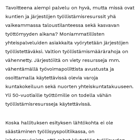
Tavoitteena aiempi palvelu on hyvä, mutta missä ovat
kuntien ja järjestöjen työllistämisresurssit yhä
vaikeammassa taloustilanteessa sekä kasvavan
työttömyyden aikana? Moniammatillisten
yhteispalveluiden asiakkaita vyörytetään järjestöjen
työllistettäväksi. Valtion työllistämismäärärahoja on
vähennetty. Järjestöiltä on viety resursseja mm.
vähentämällä työvoimapoliittista avustusta ja
osoittamalla käytettävissä olevia varoja
kuntakokeiluun sekä nuorten yhteiskuntatakuuseen.
Yli 50-vuotiaille työttömille on todella vähän
työllistämisresursseja käytettävissä.
Koska hallituksen esityksen lähtökohta ei ole
säästäminen työllisyyspolitiikassa, on