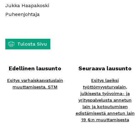
Jukka Haapakoski
Puheenjohtaja
Tulosta Sivu
Edellinen lausunto
Seuraava lausunto
Esitys varhaiskasvatuslain
Esitys laeiksi
muuttamisesta. STM
työttömyysturvalain,
julkisesta työvoima- ja
yrityspalvelusta annetun
lain ja kotoutumisen
edistämisestä annetun lain
19 §:n muuttamisesta