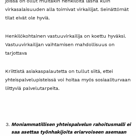
joissa on ollut muitakin henkilöitä läsnä kuin
virkasalaisuuden alla toimivat virkailijat. Seinättömät
tilat eivät ole hyviä.
Henkilökohtainen vastuuvirkailija on koettu hyväksi.
Vastuuvirkailijan vaihtamisen mahdollisuus on
tarjottava
Kriittistä asiakaspalautetta on tullut siitä, ettei
yhteispalvelupisteissä voi hoitaa myös sosiaaliturvaan
liittyviä palvelutarpeita.
Moniammatillisen yhteispalvelun rahoitusmalli ei
saa asettaa työnhakijoita eriarvoiseen asemaan