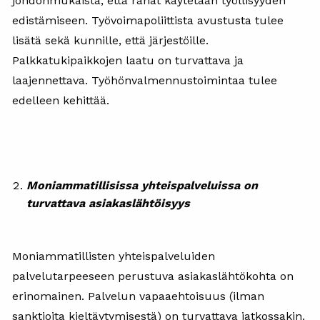
johdonmukaista, että rahat käytetään työllisyyden
edistämiseen. Työvoimapoliittista avustusta tulee
lisätä sekä kunnille, että järjestöille.
Palkkatukipaikkojen laatu on turvattava ja
laajennettava. Työhönvalmennustoimintaa tulee
edelleen kehittää.
Moniammatillisissa yhteispalveluissa on
turvattava asiakaslähtöisyys
Moniammatillisten yhteispalveluiden
palvelutarpeeseen perustuva asiakaslähtökohta on
erinomainen. Palvelun vapaaehtoisuus (ilman
sanktioita kieltäytymisestä) on turvattava jatkossakin.