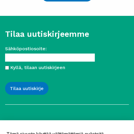
Tilaa uutiskirjeemme
Sähköpostiosoite:
Kyllä, tilaan uutiskirjeen
Työttömien Keskusjärjestö ry
Yliopistonkatu 5