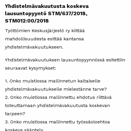
Yhdistelmävakuutusta koskeva
lausuntopyyntö STM/637/2018,
STM012:00/2018
Työttömien Keskusjärjestö ry kiittää
mahdollisuudesta esittää kantansa
yhdistelmävakuutukseen.
Yhdistelmävakuutuksen lausuntopyynnössä esitettiin
seuraavat kysymykset:
1. Onko muistiossa mallinnetun kaltaiselle
yhdistelmävakuutukselle mielestänne tarve?
2. Onko muistiossa mallinnettu ehdotus riittävä
toteuttamaan yhdistelmävakuutusta koskevan
tarpeen?
3. Onko muistiossa mallinnettu työssäoloehtoa
koskeva sääntely