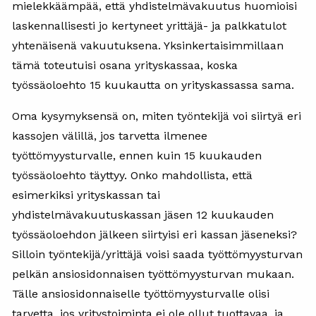
mielekkäämpää, että yhdistelmävakuutus huomioisi
laskennallisesti jo kertyneet yrittäjä- ja palkkatulot
yhtenäisenä vakuutuksena. Yksinkertaisimmillaan
tämä toteutuisi osana yrityskassaa, koska
työssäoloehto 15 kuukautta on yrityskassassa sama.
Oma kysymyksensä on, miten työntekijä voi siirtyä eri
kassojen välillä, jos tarvetta ilmenee
työttömyysturvalle, ennen kuin 15 kuukauden
työssäoloehto täyttyy. Onko mahdollista, että
esimerkiksi yrityskassan tai
yhdistelmävakuutuskassan jäsen 12 kuukauden
työssäoloehdon jälkeen siirtyisi eri kassan jäseneksi?
Silloin työntekijä/yrittäjä voisi saada työttömyysturvan
pelkän ansiosidonnaisen työttömyysturvan mukaan.
Tälle ansiosidonnaiselle työttömyysturvalle olisi
tarvetta, jos yritystoiminta ei ole ollut tuottavaa, ja