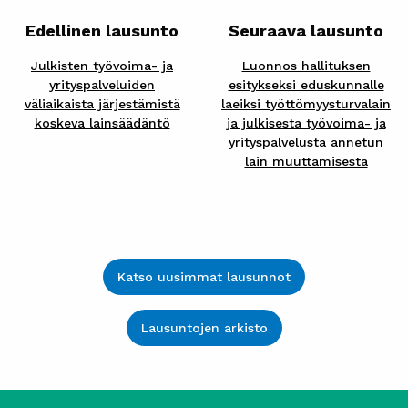
Edellinen lausunto
Seuraava lausunto
Julkisten työvoima- ja
Luonnos hallituksen
yrityspalveluiden
esitykseksi eduskunnalle
väliaikaista järjestämistä
laeiksi työttömyysturvalain
koskeva lainsäädäntö
ja julkisesta työvoima- ja
yrityspalvelusta annetun
lain muuttamisesta
Katso uusimmat lausunnot
Lausuntojen arkisto