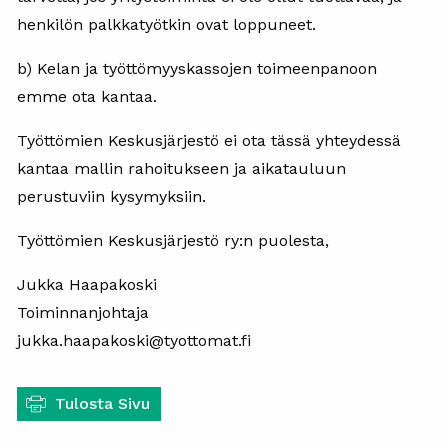
henkilön palkkatyötkin ovat loppuneet.
b) Kelan ja työttömyyskassojen toimeenpanoon
emme ota kantaa.
Työttömien Keskusjärjestö ei ota tässä yhteydessä
kantaa mallin rahoitukseen ja aikatauluun
perustuviin kysymyksiin.
Työttömien Keskusjärjestö ry:n puolesta,
Jukka Haapakoski
Toiminnanjohtaja
jukka.haapakoski@tyottomat.fi
Tulosta Sivu