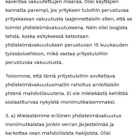
kaventaa vakuutettujen määrää. Olisi käyttäjien
kannalta parempi, jos yrityksen tuloihin perustuvaa
yrityskassan vakuutusta laajennettaisiin siten, että se
toimisi yhdistelmävakuutuksena. Näin olisi loogista
tehdä, koska esityksessä katsotaan
yhdistelmävakuutuksen perustuvan 15 kuukauden
työssäoloehtoon, mikä vastaa yritystuloihin
perustuvaa vakuutusta.
Toivomme, että tämä yritystuloihin soviteltava
yhdistelmävakuutusmallin rahoitus arvioitaisiin
yhtenä mahdollisuutena. Ei ole mielekästä kehittää
sosiaaliturvaa nykyistä monimutkaisemmaksi.
3. a) Mielestämme erillinen yhdistelmävakuutus
monimutkaistaa jonkin verran järjestelmää ja
karkottaa osan mahdollisista hakijoista. Olisi