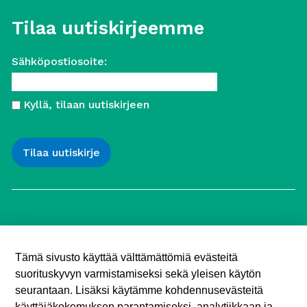
Tilaa uutiskirjeemme
Sähköpostiosoite:
Kyllä, tilaan uutiskirjeen
Työttömien Keskusjärjestö ry
Yliopistonkatu 5
Tämä sivusto käyttää välttämättömiä evästeitä
00100 Helsinki
suorituskyvyn varmistamiseksi sekä yleisen käytön
Puh. 040 547 7090
toimisto (@) tyottomat.fi
seurantaan. Lisäksi käytämme kohdennusevästeitä
Y-tunnus: 1003909-9
käyttäjäkokemuksen parantamiseksi, analytiikkaan ja