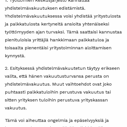
1. Työttömien Keskusjärjestö kannattaa
yhdistelmävakuutuksen edistämistä.
Yhdistelmävakuutuksessa voisi yhdistää yritystulosta
ja palkkatulosta kertyneitä ansioita yhtenäiseksi
työttömyyden ajan turvaksi. Tämä saattaisi kannustaa
pienituloisia yrittäjiä hankkimaan palkkatuloa ja
toisaalta pienentäisi yritystoiminnan aloittamisen
kynnystä.
2. Esityksessä yhdistelmävakuutetun täytyy erikseen
valita, että hänen vakuutusturvansa perusta on
yhdistelmävakuutus. Muut vaihtoehdot ovat joko
puhtaasti palkkatuloihin perustuva vakuutus tai
sitten yrityksen tuloihin perustuva yrityskassan
vakuutus.
Tämä voi aiheuttaa ongelmia ja epäselvyyksiä ja