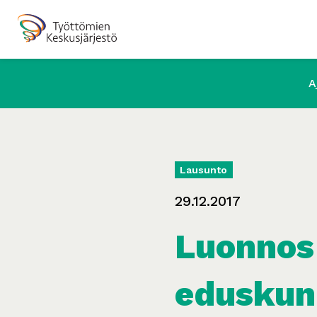
A
Lausunto
29.12.2017
Luonnos 
eduskunn