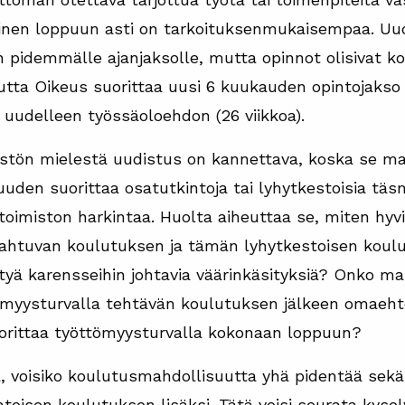
inen loppuun asti on tarkoituksenmukaisempaa. Uu
n pidemmälle ajanjaksolle, mutta opinnot olisivat 
ta Oikeus suorittaa uusi 6 kuukauden opintojakso p
 uudelleen työssäoloehdon (26 viikkoa).
estön mielestä uudistus on kannettava, koska se m
en suorittaa osatutkintoja tai lyhytkestoisia täs
toimiston harkintaa. Huolta aiheuttaa se, miten hy
ahtuvan koulutuksen ja tämän lyhytkestoisen koulu
tyä karensseihin johtavia väärinkäsityksiä? Onko ma
tömyysturvalla tehtävän koulutuksen jälkeen omaeh
suorittaa työttömyysturvalla kokonaan loppuun?
, voisiko koulutusmahdollisuutta yhä pidentää sek
toisen koulutuksen lisäksi. Tätä voisi seurata kysel