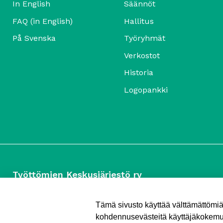
In English
Säännöt
FAQ (in English)
Hallitus
På Svenska
Työryhmät
Verkostot
Historia
Logopankki
Työttömien Keskusjärjestö ry
Yliopistonkatu 5
00100 Helsinki
Tämä sivusto käyttää välttämättömi
Puh. 040 547 7090
kohdennusevästeitä käyttäjäkokemuk