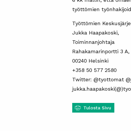
työttömien työnhakijoid
Työttömien Keskusjärje
Jukka Haapakoski,
Toiminnanjohtaja
Rahakamarinportti 3 A,
00240 Helsinki
+358 50 577 2580
Twitter: @tyottomat @
jukka.haapakoski(@)tyo
Tulosta Sivu