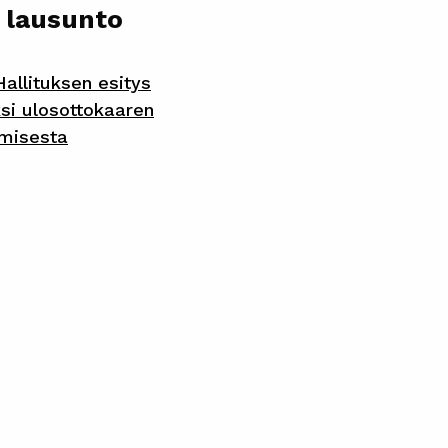
 lausunto
allituksen esitys
ksi ulosottokaaren
misesta