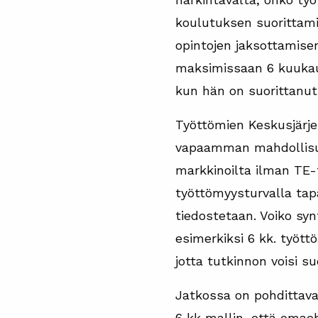
koulutuksen suorittam
opintojen jaksottamise
maksimissaan 6 kuukaut
kun hän on suorittanut
Työttömien Keskusjärj
vapaamman mahdollisuud
markkinoilta ilman TE-
työttömyysturvalla tap
tiedostetaan. Voiko syn
esimerkiksi 6 kk. työt
jotta tutkinnon voisi 
Jatkossa on pohdittava
6 kk mallin, että omaeh