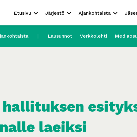
Etusivu
Järjestö
Ajankohtaista
Jäse
jankohtaista
Lausunnot
Verkkolehti
Mediaos
hallituksen esityk
alle laeiksi