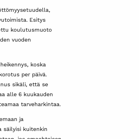
yöttömyysetuudella,
utoimista. Esitys
tettu koulutusmuoto
hden vuoden
 heikennys, koska
orotus per päivä.
us sikäli, että se
aa alle 6 kuukauden
teamaa tarveharkintaa.
kemaan ja
 säilyisi kuitenkin
astaan, jos omaehtoisen