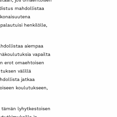
distus mahdollistaa
kokonaisuutena
alautuisi henkilölle,
ahdollistaa aiempaa
mäkoulutuksia vapailta
vin erot omaehtoisen
tuksen välillä
hdollista jatkaa
toiseen koulutukseen,
ä tämän lyhytkestoisen
ytutkimuksilla ja