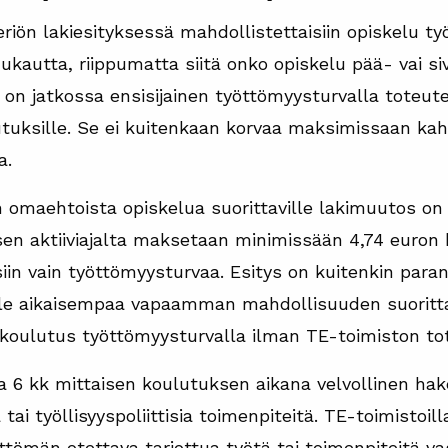
eriön lakiesityksessä mahdollistettaisiin opiskelu t
kautta, riippumatta siitä onko opiskelu pää- vai siv
n jatkossa ensisijainen työttömyysturvalla toteu
tuksille. Se ei kuitenkaan korvaa maksimissaan ka
a.
n omaehtoista opiskelua suorittaville lakimuutos on
n aktiiviajalta maksetaan minimissään 4,74 euron k
in vain työttömyysturvaa. Esitys on kuitenkin parann
lle aikaisempaa vapaamman mahdollisuuden suoritt
koulutus työttömyysturvalla ilman TE-toimiston to
sa 6 kk mittaisen koulutuksen aikana velvollinen ha
i työllisyyspoliittisia toimenpiteitä. TE-toimistoilla
ttömän otettava tarjottua työtä tai toimenpiteitä v