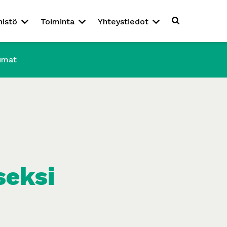
nistö
Toiminta
Yhteystiedot
umat
seksi