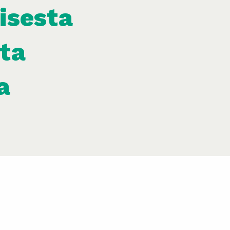
isesta
sta
a