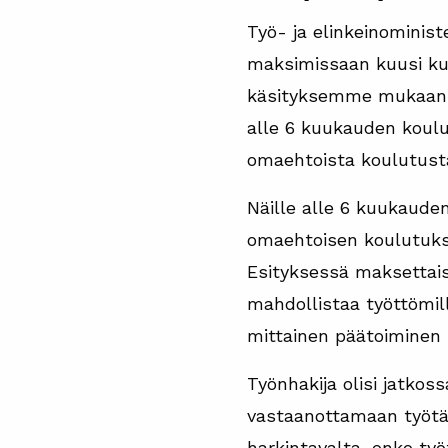
Työ- ja elinkeinominist
maksimissaan kuusi kuu
käsityksemme mukaan o
alle 6 kuukauden koulu
omaehtoista koulutust
Näille alle 6 kuukaude
omaehtoisen koulutukse
Esityksessä maksettaisi
mahdollistaa työttömi
mittainen päätoiminen 
Työnhakija olisi jatkos
vastaanottamaan työtä ta
harkintavalta, onko työ