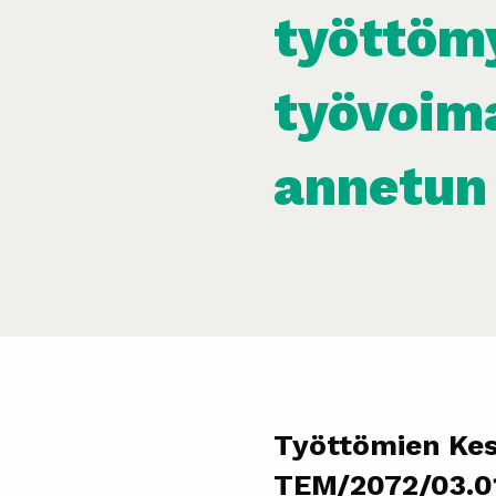
työttömy
työvoima
annetun
Työttömien Kes
TEM/2072/03.0