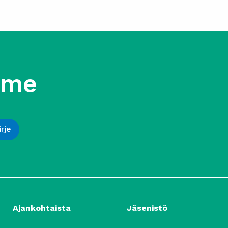
mme
Ajankohtaista
Jäsenistö