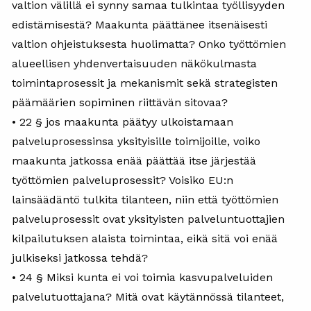
valtion välillä ei synny samaa tulkintaa työllisyyden
edistämisestä? Maakunta päättänee itsenäisesti
valtion ohjeistuksesta huolimatta? Onko työttömien
alueellisen yhdenvertaisuuden näkökulmasta
toimintaprosessit ja mekanismit sekä strategisten
päämäärien sopiminen riittävän sitovaa?
• 22 § jos maakunta päätyy ulkoistamaan
palveluprosessinsa yksityisille toimijoille, voiko
maakunta jatkossa enää päättää itse järjestää
työttömien palveluprosessit? Voisiko EU:n
lainsäädäntö tulkita tilanteen, niin että työttömien
palveluprosessit ovat yksityisten palveluntuottajien
kilpailutuksen alaista toimintaa, eikä sitä voi enää
julkiseksi jatkossa tehdä?
• 24 § Miksi kunta ei voi toimia kasvupalveluiden
palvelutuottajana? Mitä ovat käytännössä tilanteet,