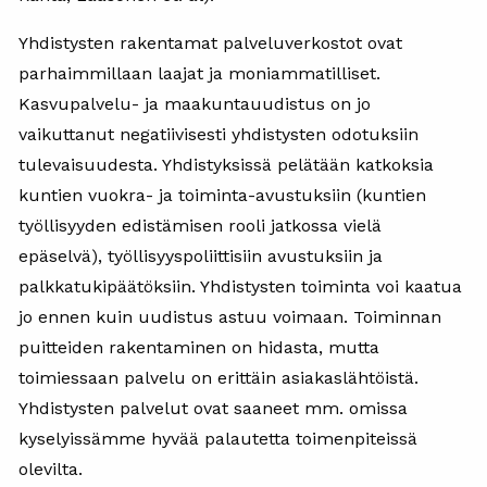
Yhdistysten rakentamat palveluverkostot ovat
parhaimmillaan laajat ja moniammatilliset.
Kasvupalvelu- ja maakuntauudistus on jo
vaikuttanut negatiivisesti yhdistysten odotuksiin
tulevaisuudesta. Yhdistyksissä pelätään katkoksia
kuntien vuokra- ja toiminta-avustuksiin (kuntien
työllisyyden edistämisen rooli jatkossa vielä
epäselvä), työllisyyspoliittisiin avustuksiin ja
palkkatukipäätöksiin. Yhdistysten toiminta voi kaatua
jo ennen kuin uudistus astuu voimaan. Toiminnan
puitteiden rakentaminen on hidasta, mutta
toimiessaan palvelu on erittäin asiakaslähtöistä.
Yhdistysten palvelut ovat saaneet mm. omissa
kyselyissämme hyvää palautetta toimenpiteissä
olevilta.