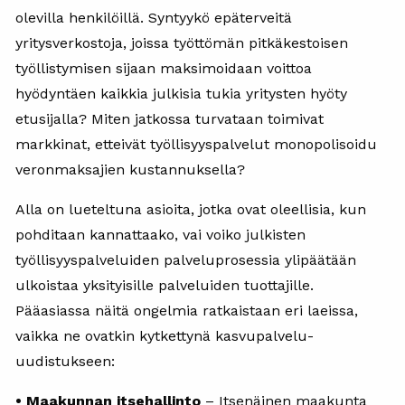
olevilla henkilöillä. Syntyykö epäterveitä
yritysverkostoja, joissa työttömän pitkäkestoisen
työllistymisen sijaan maksimoidaan voittoa
hyödyntäen kaikkia julkisia tukia yritysten hyöty
etusijalla? Miten jatkossa turvataan toimivat
markkinat, etteivät työllisyyspalvelut monopolisoidu
veronmaksajien kustannuksella?
Alla on lueteltuna asioita, jotka ovat oleellisia, kun
pohditaan kannattaako, vai voiko julkisten
työllisyyspalveluiden palveluprosessia ylipäätään
ulkoistaa yksityisille palveluiden tuottajille.
Pääasiassa näitä ongelmia ratkaistaan eri laeissa,
vaikka ne ovatkin kytkettynä kasvupalvelu-
uudistukseen:
• Maakunnan itsehallinto
– Itsenäinen maakunta