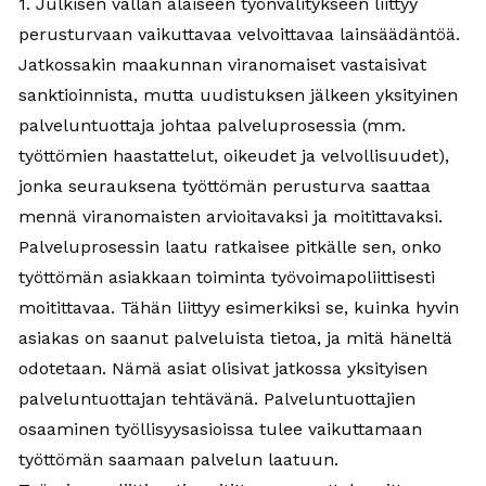
1. Julkisen vallan alaiseen työnvälitykseen liittyy
perusturvaan vaikuttavaa velvoittavaa lainsäädäntöä.
Jatkossakin maakunnan viranomaiset vastaisivat
sanktioinnista, mutta uudistuksen jälkeen yksityinen
palveluntuottaja johtaa palveluprosessia (mm.
työttömien haastattelut, oikeudet ja velvollisuudet),
jonka seurauksena työttömän perusturva saattaa
mennä viranomaisten arvioitavaksi ja moitittavaksi.
Palveluprosessin laatu ratkaisee pitkälle sen, onko
työttömän asiakkaan toiminta työvoimapoliittisesti
moitittavaa. Tähän liittyy esimerkiksi se, kuinka hyvin
asiakas on saanut palveluista tietoa, ja mitä häneltä
odotetaan. Nämä asiat olisivat jatkossa yksityisen
palveluntuottajan tehtävänä. Palveluntuottajien
osaaminen työllisyysasioissa tulee vaikuttamaan
työttömän saamaan palvelun laatuun.