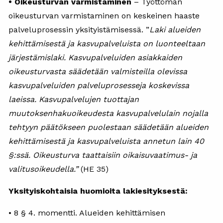
• Oikeusturvan varmistaminen
– Työttömän
oikeusturvan varmistaminen on keskeinen haaste
palveluprosessin yksityistämisessä. ”
Laki alueiden
kehittämisestä ja kasvupalveluista on luonteeltaan
järjestämislaki. Kasvupalveluiden asiakkaiden
oikeusturvasta säädetään valmisteilla olevissa
kasvupalveluiden palveluprosesseja koskevissa
laeissa. Kasvupalvelujen tuottajan
muutoksenhakuoikeudesta kasvupalvelulain nojalla
tehtyyn päätökseen puolestaan säädetään alueiden
kehittämisestä ja kasvupalveluista annetun lain 40
§:ssä. Oikeusturva taattaisiin oikaisuvaatimus- ja
valitusoikeudella.”
(HE 35)
Yksityiskohtaisia huomioita lakiesityksestä:
• 8 § 4. momentti. Alueiden kehittämisen