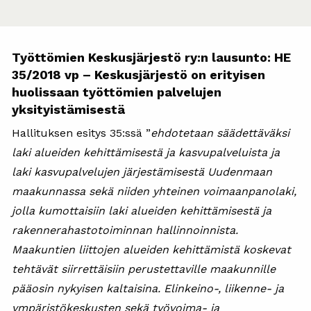
Työttömien Keskusjärjestö ry:n lausunto: HE
35/2018 vp – Keskusjärjestö on erityisen
huolissaan työttömien palvelujen
yksityistämisestä
Hallituksen esitys 35:ssä ”
ehdotetaan säädettäväksi
laki alueiden kehittämisestä ja kasvupalveluista ja
laki kasvupalvelujen järjestämisestä Uudenmaan
maakunnassa sekä niiden yhteinen voimaanpanolaki,
jolla kumottaisiin laki alueiden kehittämisestä ja
rakennerahastotoiminnan hallinnoinnista.
Maakuntien liittojen alueiden kehittämistä koskevat
tehtävät siirrettäisiin perustettaville maakunnille
pääosin nykyisen kaltaisina. Elinkeino-, liikenne- ja
ympäristökeskusten sekä työvoima- ja