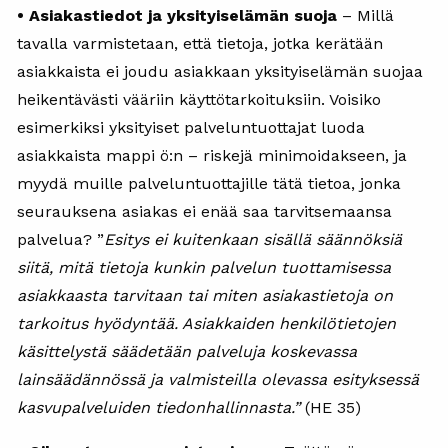
• Asiakastiedot ja yksityiselämän suoja
– Millä
tavalla varmistetaan, että tietoja, jotka kerätään
asiakkaista ei joudu asiakkaan yksityiselämän suojaa
heikentävästi vääriin käyttötarkoituksiin. Voisiko
esimerkiksi yksityiset palveluntuottajat luoda
asiakkaista mappi ö:n – riskejä minimoidakseen, ja
myydä muille palveluntuottajille tätä tietoa, jonka
seurauksena asiakas ei enää saa tarvitsemaansa
palvelua? ”
Esitys ei kuitenkaan sisällä säännöksiä
siitä, mitä tietoja kunkin palvelun tuottamisessa
asiakkaasta tarvitaan tai miten asiakastietoja on
tarkoitus hyödyntää. Asiakkaiden henkilötietojen
käsittelystä säädetään palveluja koskevassa
lainsäädännössä ja valmisteilla olevassa esityksessä
kasvupalveluiden tiedonhallinnasta.”
(HE 35)