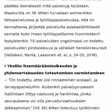
päättää itsenäisesti mitä palveluja tarjotaan.
Maakuntia on 18. Miten turvataan esimerkiksi
tietopalveluissa ja työllisyyspalveluissa, että on
kannattavaa järjestää palveluita asiakaslähtöisesti
samalla koko maan työllisyystilanne huomioiden?
Nykyistenkin TE-palveluiden ongelmaksi on todettu
palveluiden pirstaleisuus ja vähäiset henkilöresurssit
(Valtakari, Ranta, Laasonen et. al, s. 24-25, 2018).
• Yksilön itsemääräämisoikeuden ja
yhdenvertaisuuden toteutumisen varmistaminen
–
”On todettu, ettei ole rinnasteinen sosiaali- ja
terveyspalveluihin. Kuitenkin palveluprosessin
hallintaan liittyy vastuuta ja harkintaa, jonka
seurauksena voi olla perusturvaetuuksien
leikkaaminen.”
(HE 35) Miten toteutuu työttömien