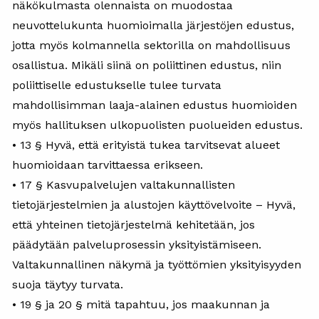
näkökulmasta olennaista on muodostaa
neuvottelukunta huomioimalla järjestöjen edustus,
jotta myös kolmannella sektorilla on mahdollisuus
osallistua. Mikäli siinä on poliittinen edustus, niin
poliittiselle edustukselle tulee turvata
mahdollisimman laaja-alainen edustus huomioiden
myös hallituksen ulkopuolisten puolueiden edustus.
• 13 § Hyvä, että erityistä tukea tarvitsevat alueet
huomioidaan tarvittaessa erikseen.
• 17 § Kasvupalvelujen valtakunnallisten
tietojärjestelmien ja alustojen käyttövelvoite – Hyvä,
että yhteinen tietojärjestelmä kehitetään, jos
päädytään palveluprosessin yksityistämiseen.
Valtakunnallinen näkymä ja työttömien yksityisyyden
suoja täytyy turvata.
• 19 § ja 20 § mitä tapahtuu, jos maakunnan ja