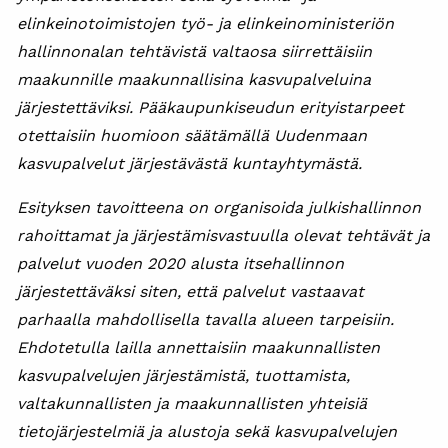
elinkeinotoimistojen työ- ja elinkeinoministeriön
hallinnonalan tehtävistä valtaosa siirrettäisiin
maakunnille maakunnallisina kasvupalveluina
järjestettäviksi. Pääkaupunkiseudun erityistarpeet
otettaisiin huomioon säätämällä Uudenmaan
kasvupalvelut järjestävästä kuntayhtymästä.
Esityksen tavoitteena on organisoida julkishallinnon
rahoittamat ja järjestämisvastuulla olevat tehtävät ja
palvelut vuoden 2020 alusta itsehallinnon
järjestettäväksi siten, että palvelut vastaavat
parhaalla mahdollisella tavalla alueen tarpeisiin.
Ehdotetulla lailla annettaisiin maakunnallisten
kasvupalvelujen järjestämistä, tuottamista,
valtakunnallisten ja maakunnallisten yhteisiä
tietojärjestelmiä ja alustoja sekä kasvupalvelujen