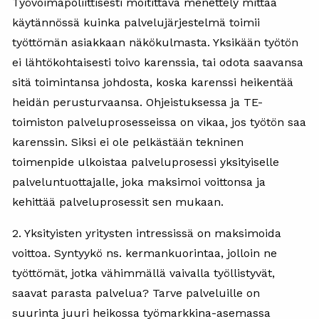
Työvoimapoliittisesti moitittava menettely mittaa
käytännössä kuinka palvelujärjestelmä toimii
työttömän asiakkaan näkökulmasta. Yksikään työtön
ei lähtökohtaisesti toivo karenssia, tai odota saavansa
sitä toimintansa johdosta, koska karenssi heikentää
heidän perusturvaansa. Ohjeistuksessa ja TE-
toimiston palveluprosesseissa on vikaa, jos työtön saa
karenssin. Siksi ei ole pelkästään tekninen
toimenpide ulkoistaa palveluprosessi yksityiselle
palveluntuottajalle, joka maksimoi voittonsa ja
kehittää palveluprosessit sen mukaan.
2. Yksityisten yritysten intressissä on maksimoida
voittoa. Syntyykö ns. kermankuorintaa, jolloin ne
työttömät, jotka vähimmällä vaivalla työllistyvät,
saavat parasta palvelua? Tarve palveluille on
suurinta juuri heikossa työmarkkina-asemassa