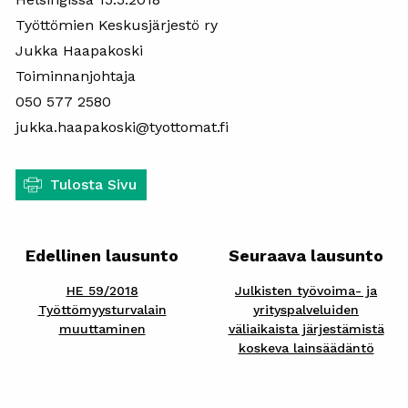
Työttömien Keskusjärjestö ry
Jukka Haapakoski
Toiminnanjohtaja
050 577 2580
jukka.haapakoski@tyottomat.fi
Tulosta Sivu
Edellinen lausunto
Seuraava lausunto
HE 59/2018
Julkisten työvoima- ja
Työttömyysturvalain
yrityspalveluiden
muuttaminen
väliaikaista järjestämistä
koskeva lainsäädäntö