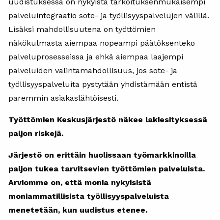
uudistuksessa on nykyistä tarkoituksenmukaisempi
palveluintegraatio sote- ja työllisyyspalvelujen välillä.
Lisäksi mahdollisuutena on työttömien
näkökulmasta aiempaa nopeampi päätöksenteko
palveluprosesseissa ja ehkä aiempaa laajempi
palveluiden valintamahdollisuus, jos sote- ja
työllisyyspalveluita pystytään yhdistämään entistä
paremmin asiakaslähtöisesti.
Työttömien Keskusjärjestö näkee lakiesityksessä
paljon riskejä.
Järjestö on erittäin huolissaan työmarkkinoilla
paljon tukea tarvitsevien työttömien palveluista.
Arviomme on, että monia nykyisistä
moniammatillisista työllisyyspalveluista
menetetään, kun uudistus etenee.