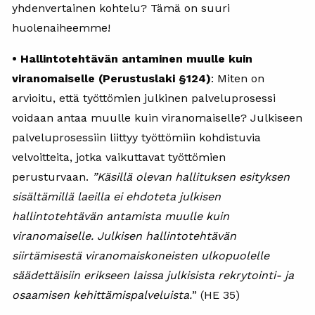
yhdenvertainen kohtelu? Tämä on suuri
huolenaiheemme!
• Hallintotehtävän antaminen muulle kuin
viranomaiselle (Perustuslaki §124)
: Miten on
arvioitu, että työttömien julkinen palveluprosessi
voidaan antaa muulle kuin viranomaiselle? Julkiseen
palveluprosessiin liittyy työttömiin kohdistuvia
velvoitteita, jotka vaikuttavat työttömien
perusturvaan.
”Käsillä olevan hallituksen esityksen
sisältämillä laeilla ei ehdoteta julkisen
hallintotehtävän antamista muulle kuin
viranomaiselle. Julkisen hallintotehtävän
siirtämisestä viranomaiskoneisten ulkopuolelle
säädettäisiin erikseen laissa julkisista rekrytointi- ja
osaamisen kehittämispalveluista.
” (HE 35)