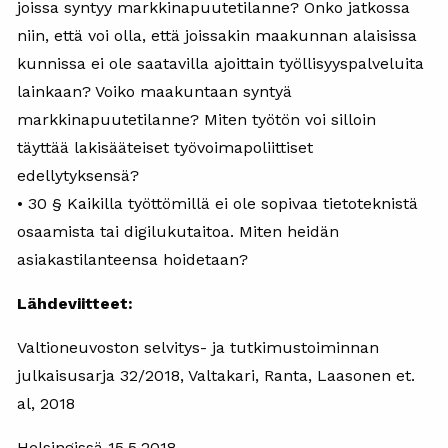
joissa syntyy markkinapuutetilanne? Onko jatkossa
niin, että voi olla, että joissakin maakunnan alaisissa
kunnissa ei ole saatavilla ajoittain työllisyyspalveluita
lainkaan? Voiko maakuntaan syntyä
markkinapuutetilanne? Miten työtön voi silloin
täyttää lakisääteiset työvoimapoliittiset
edellytyksensä?
• 30 § Kaikilla työttömillä ei ole sopivaa tietoteknistä
osaamista tai digilukutaitoa. Miten heidän
asiakastilanteensa hoidetaan?
Lähdeviitteet:
Valtioneuvoston selvitys- ja tutkimustoiminnan
julkaisusarja 32/2018, Valtakari, Ranta, Laasonen et.
al, 2018
Helsingissä 15.5.2018