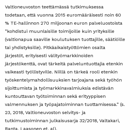
Valtioneuvoston teettämässä tutkimuksessa
todetaan, että vuonna 2015 euromääräisesti noin 60
% TE-hallinnon 270 miljoonan euron palveluostoista
”kohdistui muunlaisille toimijoille kuin yrityksille
(valtionapua saaville koulutuksen tuottajille, säätiöille
tai yhdistyksille). Pitkäaikaistyöttömien osalta
järjestöt, erityisesti välityömarkkinoiden
järjestökenttä, ovat tärkeitä palveluntuottajia etenkin
vaikeasti työllistyville. Niillä on tärkeä rooli etenkin
työskentelymahdollisuuksien tarjoajana sekä työhön
sijoittumista ja työmarkkinavalmiuksia edistävän
kuntouttavan työtoiminnan sekä erityyppisen
valmennuksen ja työpajatoiminnan tuottamisessa.” (s.
23, 2018, Valtioneuvoston selvitys- ja
tutkimustoiminnan julkaisusarja 32/2018, Valtakari,
Ranta, Laasonen et. al).