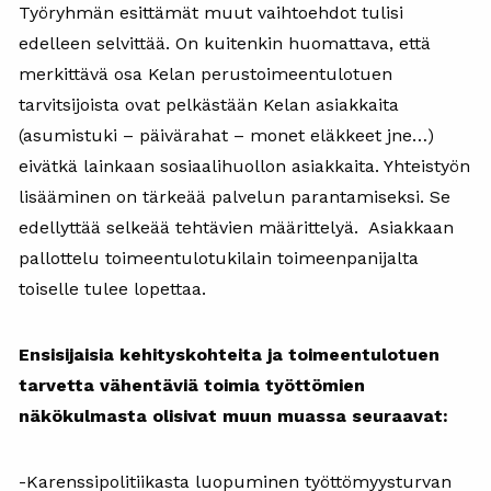
Työryhmän esittämät muut vaihtoehdot tulisi
edelleen selvittää. On kuitenkin huomattava, että
merkittävä osa Kelan perustoimeentulotuen
tarvitsijoista ovat pelkästään Kelan asiakkaita
(asumistuki – päivärahat – monet eläkkeet jne…)
eivätkä lainkaan sosiaalihuollon asiakkaita. Yhteistyön
lisääminen on tärkeää palvelun parantamiseksi. Se
edellyttää selkeää tehtävien määrittelyä. Asiakkaan
pallottelu toimeentulotukilain toimeenpanijalta
toiselle tulee lopettaa.
Ensisijaisia kehityskohteita ja toimeentulotuen
tarvetta vähentäviä toimia työttömien
näkökulmasta olisivat muun muassa seuraavat:
-Karenssipolitiikasta luopuminen työttömyysturvan