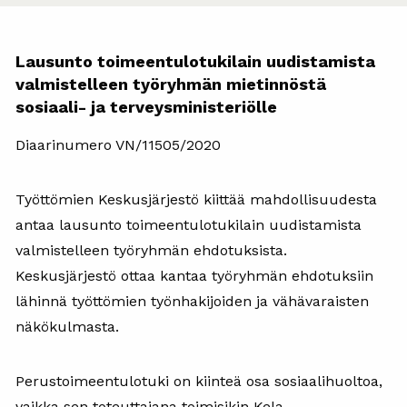
Lausunto toimeentulotukilain uudistamista
valmistelleen työryhmän mietinnöstä
sosiaali- ja terveysministeriölle
Diaarinumero VN/11505/2020
Työttömien Keskusjärjestö kiittää mahdollisuudesta
antaa lausunto toimeentulotukilain uudistamista
valmistelleen työryhmän ehdotuksista.
Keskusjärjestö ottaa kantaa työryhmän ehdotuksiin
lähinnä työttömien työnhakijoiden ja vähävaraisten
näkökulmasta.
Perustoimeentulotuki on kiinteä osa sosiaalihuoltoa,
vaikka sen toteuttajana toimisikin Kela.