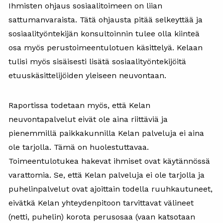
Ihmisten ohjaus sosiaalitoimeen on liian
sattumanvaraista. Tätä ohjausta pitää selkeyttää ja
sosiaalityöntekijän konsultoinnin tulee olla kiinteä
osa myös perustoimeentulotuen käsittelyä. Kelaan
tulisi myös sisäisesti lisätä sosiaalityöntekijöitä
etuuskäsittelijöiden yleiseen neuvontaan.
Raportissa todetaan myös, että Kelan
neuvontapalvelut eivät ole aina riittäviä ja
pienemmillä paikkakunnilla Kelan palveluja ei aina
ole tarjolla. Tämä on huolestuttavaa.
Toimeentulotukea hakevat ihmiset ovat käytännössä
varattomia. Se, että Kelan palveluja ei ole tarjolla ja
puhelinpalvelut ovat ajoittain todella ruuhkautuneet,
eivätkä Kelan yhteydenpitoon tarvittavat välineet
(netti, puhelin) korota perusosaa (vaan katsotaan