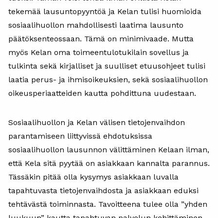
tekemää lausuntopyyntöä ja Kelan tulisi huomioida
sosiaalihuollon mahdollisesti laatima lausunto
päätöksenteossaan. Tämä on minimivaade. Mutta
myös Kelan oma toimeentulotukilain sovellus ja
tulkinta sekä kirjalliset ja suulliset etuusohjeet tulisi
laatia perus- ja ihmisoikeuksien, sekä sosiaalihuollon
oikeusperiaatteiden kautta pohdittuna uudestaan.
Sosiaalihuollon ja Kelan välisen tietojenvaihdon
parantamiseen liittyvissä ehdotuksissa
sosiaalihuollon lausunnon välittäminen Kelaan ilman,
että Kela sitä pyytää on asiakkaan kannalta parannus.
Tässäkin pitää olla kysymys asiakkaan luvalla
tapahtuvasta tietojenvaihdosta ja asiakkaan eduksi
tehtävästä toiminnasta. Tavoitteena tulee olla ”yhden
luukuun” kautta tapahtuvan palvelun kehittäminen.