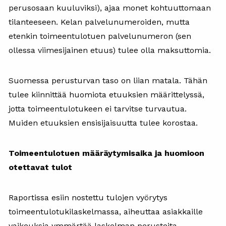
perusosaan kuuluviksi), ajaa monet kohtuuttomaan
tilanteeseen. Kelan palvelunumeroiden, mutta
etenkin toimeentulotuen palvelunumeron (sen
ollessa viimesijainen etuus) tulee olla maksuttomia.
Suomessa perusturvan taso on liian matala. Tähän
tulee kiinnittää huomiota etuuksien määrittelyssä,
jotta toimeentulotukeen ei tarvitse turvautua.
Muiden etuuksien ensisijaisuutta tulee korostaa.
Toimeentulotuen määräytymisaika ja huomioon
otettavat tulot
Raportissa esiin nostettu tulojen vyörytys
toimeentulotukilaskelmassa, aiheuttaa asiakkaille
vaikeuksia ymmärtää laskelman perusteita.