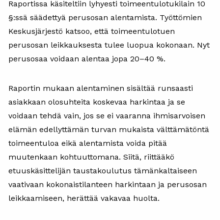
Raportissa käsiteltiin lyhyesti toimeentulotukilain 10
§:ssä säädettyä perusosan alentamista. Työttömien
Keskusjärjestö katsoo, että toimeentulotuen
perusosan leikkauksesta tulee luopua kokonaan. Nyt
perusosaa voidaan alentaa jopa 20–40 %.
Raportin mukaan alentaminen sisältää runsaasti
asiakkaan olosuhteita koskevaa harkintaa ja se
voidaan tehdä vain, jos se ei vaaranna ihmisarvoisen
elämän edellyttämän turvan mukaista välttämätöntä
toimeentuloa eikä alentamista voida pitää
muutenkaan kohtuuttomana. Siitä, riittääkö
etuuskäsittelijän taustakoulutus tämänkaltaiseen
vaativaan kokonaistilanteen harkintaan ja perusosan
leikkaamiseen, herättää vakavaa huolta.