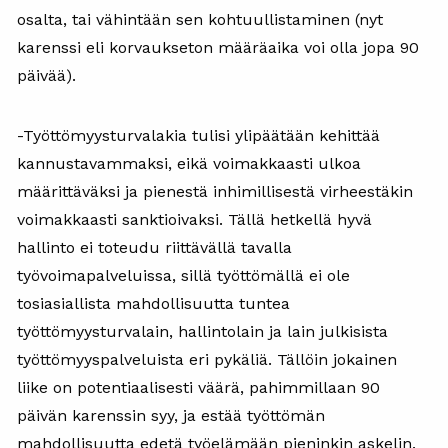
osalta, tai vähintään sen kohtuullistaminen (nyt
karenssi eli korvaukseton määräaika voi olla jopa 90
päivää).
-Työttömyysturvalakia tulisi ylipäätään kehittää
kannustavammaksi, eikä voimakkaasti ulkoa
määrittäväksi ja pienestä inhimillisestä virheestäkin
voimakkaasti sanktioivaksi. Tällä hetkellä hyvä
hallinto ei toteudu riittävällä tavalla
työvoimapalveluissa, sillä työttömällä ei ole
tosiasiallista mahdollisuutta tuntea
työttömyysturvalain, hallintolain ja lain julkisista
työttömyyspalveluista eri pykäliä. Tällöin jokainen
liike on potentiaalisesti väärä, pahimmillaan 90
päivän karenssin syy, ja estää työttömän
mahdollisuutta edetä työelämään pieninkin askelin.