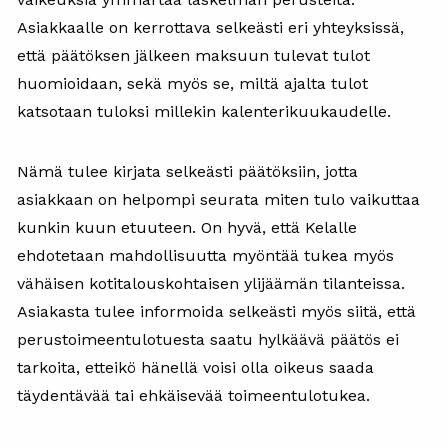
Asiakkaalle on kerrottava selkeästi eri yhteyksissä,
että päätöksen jälkeen maksuun tulevat tulot
huomioidaan, sekä myös se, miltä ajalta tulot
katsotaan tuloksi millekin kalenterikuukaudelle.
Nämä tulee kirjata selkeästi päätöksiin, jotta
asiakkaan on helpompi seurata miten tulo vaikuttaa
kunkin kuun etuuteen. On hyvä, että Kelalle
ehdotetaan mahdollisuutta myöntää tukea myös
vähäisen kotitalouskohtaisen ylijäämän tilanteissa.
Asiakasta tulee informoida selkeästi myös siitä, että
perustoimeentulotuesta saatu hylkäävä päätös ei
tarkoita, etteikö hänellä voisi olla oikeus saada
täydentävää tai ehkäisevää toimeentulotukea.