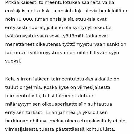
Pitkäaikaisesti toimeentulotukea saaneita vailla
ensisijaisia etuuksia ja ansiotuloja olevia henkilöitä on
noin 10 000. Ilman ensisijaisia etuuksia ovat
erityisesti nuoret, joille ei ole syntynyt oikeutta
työttömyysturvaan sekä työttömät, jotka ovat
menettäneet oikeutensa työttömyysturvaan sanktion
tai muun työttömyysturvan ehtoihin liittyvän syyn
vuoksi.
Kela-siirron jälkeen toimeentulotukiasiakkaille on
tullut ongelmia. Koska kyse on viimesijaisesta
toimeentulosta, tulisi toimeentulotuen
määräytymisen oikeusperiaatteisiin suhtautua
erityisen tarkasti. Liian jähmeä ja yksilöllisen
harkinnan ohittava mekaaninen etuuskäsittely ei ole
viimesijaisesta tuesta päätettäessä kohtuullista.