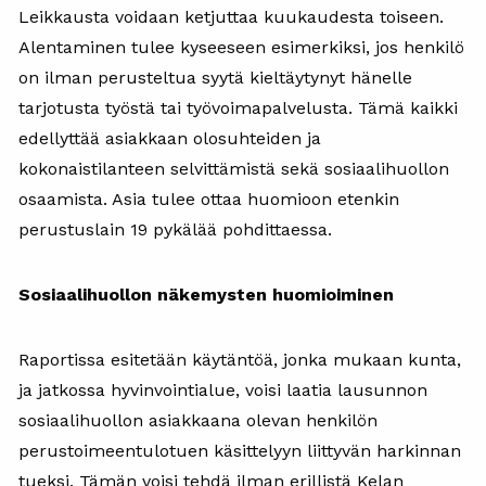
Leikkausta voidaan ketjuttaa kuukaudesta toiseen.
Alentaminen tulee kyseeseen esimerkiksi, jos henkilö
on ilman perusteltua syytä kieltäytynyt hänelle
tarjotusta työstä tai työvoimapalvelusta. Tämä kaikki
edellyttää asiakkaan olosuhteiden ja
kokonaistilanteen selvittämistä sekä sosiaalihuollon
osaamista. Asia tulee ottaa huomioon etenkin
perustuslain 19 pykälää pohdittaessa.
Sosiaalihuollon näkemysten huomioiminen
Raportissa esitetään käytäntöä, jonka mukaan kunta,
ja jatkossa hyvinvointialue, voisi laatia lausunnon
sosiaalihuollon asiakkaana olevan henkilön
perustoimeentulotuen käsittelyyn liittyvän harkinnan
tueksi. Tämän voisi tehdä ilman erillistä Kelan