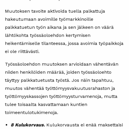
Muutoksen tavoite aktivoida tuella palkattuja
hakeutumaan avoimille työmarkkinoille
palkkatuetun työn aikana ja sen jälkeen on väärä
lähtökohta työssäoloehdon kertymisen
heikentämiselle tilanteessa, jossa avoimia työpaikkoja
ei ole riittävästi.
Työssäoloehdon muutoksen arvioidaan vähentävän
niiden henkilöiden määrää, joiden työssäoloehto
täyttyy palkkatuetusta työstä. Jos näin tapahtuu,
muutos vähentää työttömyysvakuutusrahaston ja
työttömyyskassojen työttömyysturvamenoja, mutta
tulee toisaalta kasvattamaan kuntien
toimeentulotukimenoja.
8 Kulukorvaus
.
Kulukorvausta ei enää maksettaisi