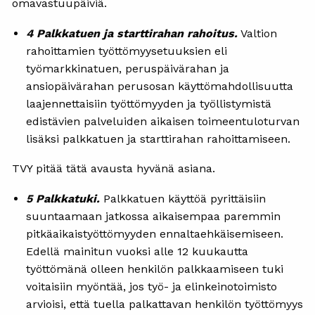
omavastuupäiviä.
4 Palkkatuen ja starttirahan rahoitus.
Valtion
rahoittamien työttömyysetuuksien eli
työmarkkinatuen, peruspäivärahan ja
ansiopäivärahan perusosan käyttömahdollisuutta
laajennettaisiin työttömyyden ja työllistymistä
edistävien palveluiden aikaisen toimeentuloturvan
lisäksi palkkatuen ja starttirahan rahoittamiseen.
TVY pitää tätä avausta hyvänä asiana.
5 Palkkatuki.
Palkkatuen käyttöä pyrittäisiin
suuntaamaan jatkossa aikaisempaa paremmin
pitkäaikaistyöttömyyden ennaltaehkäisemiseen.
Edellä mainitun vuoksi alle 12 kuukautta
työttömänä olleen henkilön palkkaamiseen tuki
voitaisiin myöntää, jos työ- ja elinkeinotoimisto
arvioisi, että tuella palkattavan henkilön työttömyys