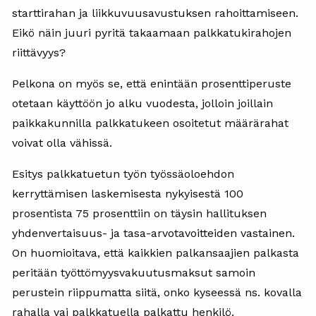
starttirahan ja liikkuvuusavustuksen rahoittamiseen.
Eikö näin juuri pyritä takaamaan palkkatukirahojen
riittävyys?
Pelkona on myös se, että enintään prosenttiperuste
otetaan käyttöön jo alku vuodesta, jolloin joillain
paikkakunnilla palkkatukeen osoitetut määrärahat
voivat olla vähissä.
Esitys palkkatuetun työn työssäoloehdon
kerryttämisen laskemisesta nykyisestä 100
prosentista 75 prosenttiin on täysin hallituksen
yhdenvertaisuus- ja tasa-arvotavoitteiden vastainen.
On huomioitava, että kaikkien palkansaajien palkasta
peritään työttömyysvakuutusmaksut samoin
perustein riippumatta siitä, onko kyseessä ns. kovalla
rahalla vai palkkatuella palkattu henkilö.