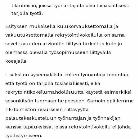
tilanteisiin, joissa työnantajalla olisi tosiasiallisesti
tarjolla työtä.
Esityksen mukaisella kulukorvauksettomalla ja
vakuutuksettomalla rekrytointikokeilulla on sama
soveltuvuuden arviontiin liittyvä tarkoitus kuin jo
olemassa olevalla työsopimukseen liittyvällä
koeajalla.
Lisäksi on kyseenalaista, miten työnantaja todentaa,
että työtä on tarjolla tosiasiallisesti, eikä
rekrytointikokeilumahdollisuutta käytetä esimerkiksi
sesonkityön luomaan tarpeeseen. Samoin epäilemme
TE-toimiston resurssien riittävyyttä
palautekeskusteluun työnantajan ja työnhakijan
kanssa tapauksissa, joissa rekrytointikokeilu ei johda
työllistymiseen.