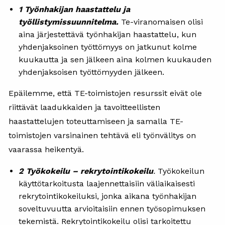
1 Työnhakijan haastattelu ja
työllistymissuunnitelma.
Te-viranomaisen olisi
aina järjestettävä työnhakijan haastattelu, kun
yhdenjaksoinen työttömyys on jatkunut kolme
kuukautta ja sen jälkeen aina kolmen kuukauden
yhdenjaksoisen työttömyyden jälkeen.
Epäilemme, että TE-toimistojen resurssit eivät ole
riittävät laadukkaiden ja tavoitteellisten
haastattelujen toteuttamiseen ja samalla TE-
toimistojen varsinainen tehtävä eli työnvälitys on
vaarassa heikentyä.
2 Työkokeilu – rekrytointikokeilu
.
Työkokeilun
käyttötarkoitusta laajennettaisiin väliaikaisesti
rekrytointikokeiluksi, jonka aikana työnhakijan
soveltuvuutta arvioitaisiin ennen työsopimuksen
tekemistä. Rekrytointikokeilu olisi tarkoitettu