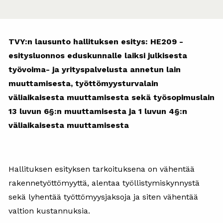
TVY:n lausunto hallituksen esitys: HE209 -
esitysluonnos eduskunnalle laiksi julkisesta
työvoima- ja yrityspalvelusta annetun lain
muuttamisesta, työttömyysturvalain
väliaikaisesta muuttamisesta sekä työsopimuslain
13 luvun 6§:n muuttamisesta ja 1 luvun 4§:n
väliaikaisesta muuttamisesta
Hallituksen esityksen tarkoituksena on vähentää
rakennetyöttömyyttä, alentaa työllistymiskynnystä
sekä lyhentää työttömyysjaksoja ja siten vähentää
valtion kustannuksia.