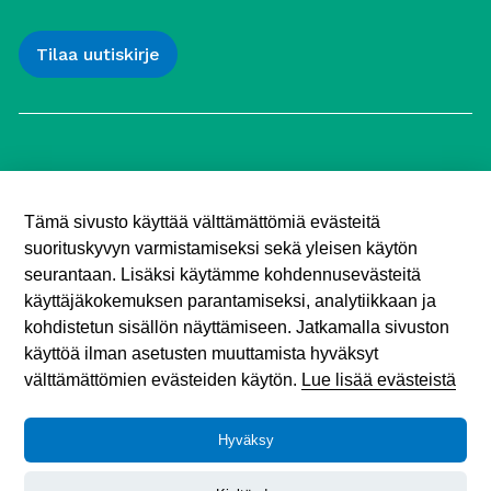
Työttömien Keskusjärjestö ry
Yliopistonkatu 5
Tämä sivusto käyttää välttämättömiä evästeitä
00100 Helsinki
suorituskyvyn varmistamiseksi sekä yleisen käytön
Puh. 040 547 7090
toimisto (@) tyottomat.fi
seurantaan. Lisäksi käytämme kohdennusevästeitä
Y-tunnus: 1003909-9
käyttäjäkokemuksen parantamiseksi, analytiikkaan ja
kohdistetun sisällön näyttämiseen. Jatkamalla sivuston
käyttöä ilman asetusten muuttamista hyväksyt
välttämättömien evästeiden käytön.
Lue lisää evästeistä
Hyväksy
Tietosuojaseloste
© 2026 Työttömien Keskusjärjestö.