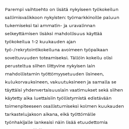
Parempi vaihtoehto on lisätä nykyiseen työkokeilun
sallimisvalikkoon nykyisten: työmarkkinoille paluun
tukemiseksi tai ammatin- ja uravalinnan
selkeyttämisen lisäksi mahdollisuus käyttää
työkokeilua 1-2 kuukauden ajan
työ-/rekrytointikokeiluna avoimeen työpaikaan
soveltuvuuden toteamiseksi. Tällöin kokeilu olisi
perusteltua siihen liittyvine nykyisen lain
mahdollistamin työttömyysetuuden lisineen,
kulukorvauksineen, vakuutuksineen ja samalla se
täyttäisi yhdenvertaisuuslain vaatimukset sekä siihen
käytetty aika luettaisiin työllistymistä edistävään
toimenpiteeseen osallistumiseksi kolmen kuukauden
tarkastelujakson aikana, eikä työttömälle
työnhakijalle lankeaisi näin lisää etuudettomia