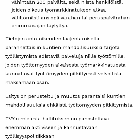
vähintään 200 päivältä, sekä niistä henkilöistä,
joiden oikeus työmarkkinatukeen alkaa
välittömästi ansiopäivärahan tai peruspäivärahan
enimmäisajan täytyttyä.
Tietojen anto-oikeuden laajentamisella
parannettaisiin kuntien mahdollisuuksia tarjota
työllistymistä edistäviä palveluja niille työttömille,
joiden työttömyyden aikaisesta työmarkkinatuesta
kunnat ovat työttömyyden pitkittyessä velvollisia
maksamaan osan.
Esitys on perusteltu ja muutos parantaisi kuntien
mahdollisuuksia ehkäistä työttömyyden pitkittymistä.
TVY:n mielestä hallituksen on panostettava
enemmän aktiiviseen ja kannustavaan
työllisyyspolitiikkaan.