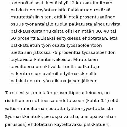
todennäköisesti kestäisi yli 12 kuukautta ilman
palkkatuen myöntämistä. Palkkatuen määrää
muutettaisiin siten, että kiinteä prosentuaalinen
osuus työnantajalle tuella palkatusta aiheutuvista
palkkauskustannuksista olisi enintään 30, 40 tai
50 prosenttia.Lisäksi esityksessä ehdotetaan, että
palkkatuetun työn osalta työssäoloehtoon
luettaisiin jatkossa 75 prosenttia työssäoloehdon
täyttävistä kalenteriviikoista. Muutoksen
tavoitteena on aktivoida tuella palkattuja
hakeutumaan avoimille työmarkkinoille
palkkatuetun työn aikana ja sen jälkeen.
Tämä esitys, enintään prosenttiperusteineen, on
ristiriitainen suhteessa ehdotukseen (kohta 3.4) että
valtion rahoittamaa osuutta työttömyysetuuksista
(työmarkkinatuki, peruspäiväraha, ansiopäivärahan
perusosa) ehdotetaan käytettäväksi palkkatuen,