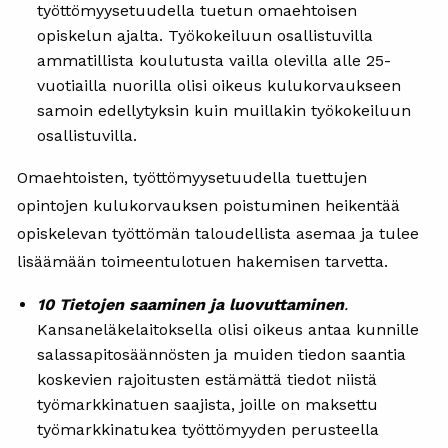
työttömyysetuudella tuetun omaehtoisen
opiskelun ajalta. Työkokeiluun osallistuvilla
ammatillista koulutusta vailla olevilla alle 25-
vuotiailla nuorilla olisi oikeus kulukorvaukseen
samoin edellytyksin kuin muillakin työkokeiluun
osallistuvilla.
Omaehtoisten, työttömyysetuudella tuettujen
opintojen kulukorvauksen poistuminen heikentää
opiskelevan työttömän taloudellista asemaa ja tulee
lisäämään toimeentulotuen hakemisen tarvetta.
10 Tietojen saaminen ja luovuttaminen
.
Kansaneläkelaitoksella olisi oikeus antaa kunnille
salassapitosäännösten ja muiden tiedon saantia
koskevien rajoitusten estämättä tiedot niistä
työmarkkinatuen saajista, joille on maksettu
työmarkkinatukea työttömyyden perusteella