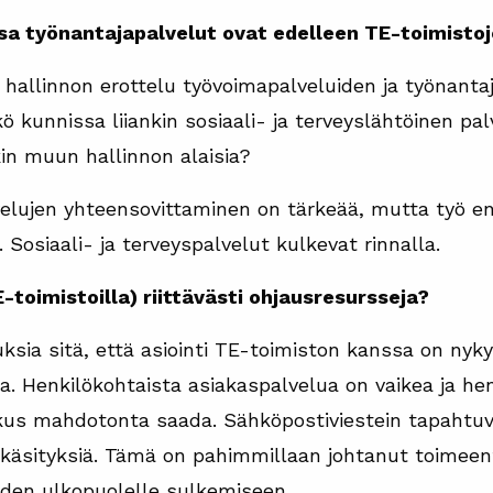
sa työnantajapalvelut ovat edelleen TE-toimistoj
 hallinnon erottelu työvoimapalveluiden ja työnantaj
 kunnissa liiankin sosiaali- ja terveyslähtöinen pal
kin muun hallinnon alaisia?
lvelujen yhteensovittaminen on tärkeää, mutta työ en
 Sosiaali- ja terveyspalvelut kulkevat rinnalla.
E-toimistoilla) riittävästi ohjausresursseja?
ksia sitä, että asiointi TE-toimiston kanssa on nykyi
ta. Henkilökohtaista asiakaspalvelua on vaikea ja he
skus mahdotonta saada. Sähköpostiviestein tapaht
inkäsityksiä. Tämä on pahimmillaan johtanut toimeen
uiden ulkopuolelle sulkemiseen.