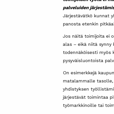
palveluiden järjestämi
Järjestävätkö kunnat y
panosta etenkin pitkäa
Jos näitä toimijoita ei
alas – eikä niitä synny
todennäköisesti myös k
pysyväisluontoista palv
On esimerkkejä kaupunge
matalammalle tasolle, 
yhdistyksen työllistäm
järjestävät toimintaa pi
työmarkkinoille tai toim