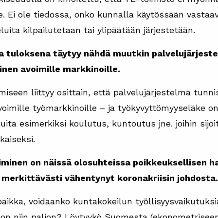
e. Ei ole tiedossa, onko kunnalla käytössään vastaa
luita kilpailutetaan tai ylipäätään järjestetään.
a tuloksena täytyy nähdä muutkin palvelujärjeste
inen avoimille markkinoille.
iseen liittyy osittain, että palvelujärjestelmä tunn
 avoimille työmarkkinoille – ja työkyvyttömyyseläke 
uita esimerkiksi koulutus, kuntoutus jne. joihin sijo
aiseksi.
iminen on näissä olosuhteissa poikkeuksellisen 
merkittävästi vähentynyt koronakriisin johdosta.
aikka, voidaanko kuntakokeilun työllisyysvaikutuksia
a on niin paljon? Löytyykö Suomesta (ekonometrisee