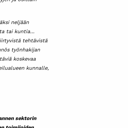
säksi neljään
ta tai kuntia…
irtyvistä tehtävistä
ännös työnhakijan
htäviä koskevaa
keilualueen kunnalle,
mannen sektorin
en toimijoiden