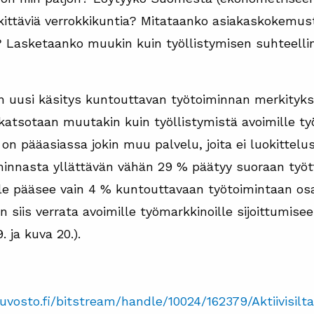
kittäviä verrokkikuntia? Mitataanko asiakaskokemust
? Lasketaanko muukin kuin työllistymisen suhteelli
an uusi käsitys kuntouttavan työtoiminnan merkityks
katsotaan muutakin kuin työllistymistä avoimille ty
n pääasiassa jokin muu palvelu, joita ei luokittelu
innasta yllättävän vähän 29 % päätyy suoraan työt
lle pääsee vain 4 % kuntouttavaan työtoimintaan osa
 siis verrata avoimille työmarkkinoille sijoittumiseen
. ja kuva 20.).
oneuvosto.fi/bitstream/handle/10024/162379/Aktiivi