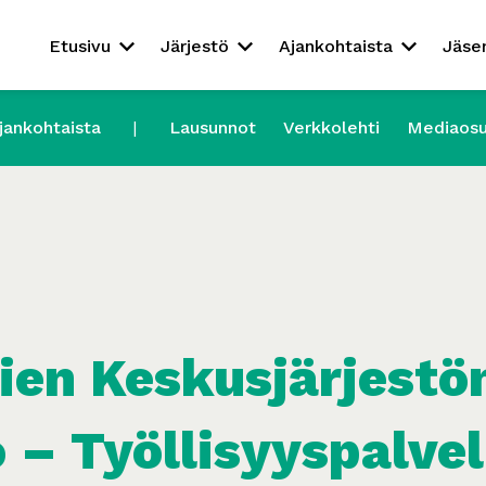
Etusivu
Järjestö
Ajankohtaista
Jäse
jankohtaista
Lausunnot
Verkkolehti
Mediaos
ien Keskusjärjestö
 – Työllisyyspalve