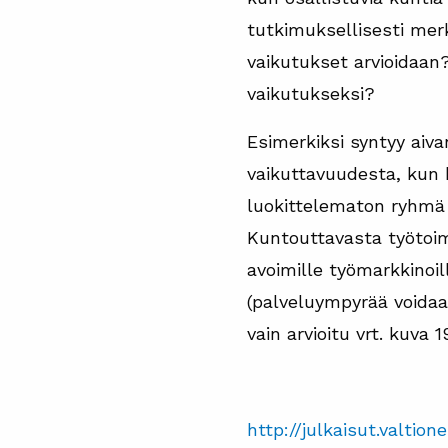
tutkimuksellisesti mer
vaikutukset arvioidaan
vaikutukseksi?
Esimerkiksi syntyy aiv
vaikuttavuudesta, kun 
luokittelematon ryhmä o
Kuntouttavasta työtoim
avoimille työmarkkinoi
(palveluympyrää voidaan
vain arvioitu vrt. kuva 19
http://julkaisut.valti