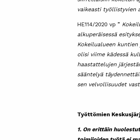
vaikeasti työllistyvien
HE114/2020 vp ”
Kokeil
alkuperäisessä esityks
Kokeilualueen kuntien y
olisi viime kädessä kul
haastattelujen järjestä
sääntelyä täydennettäis
sen velvollisuudet vast
Työttömien Keskusjärj
1. On erittäin huolest
toimijoiden työtä ei m