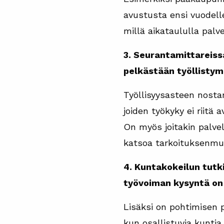
avustusta ensi vuodell
millä aikataululla palve
3. Seurantamittareiss
pelkästään työllistym
Työllisyysasteen nostam
joiden työkyky ei riitä
On myös joitakin palvel
katsoa tarkoituksenmuk
4. Kuntakokeilun tutk
työvoiman kysyntä on 
Lisäksi on pohtimisen p
kun osallistuvia kunti