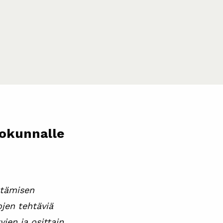
iokunnalle
stämisen
ojen tehtäviä
yjen ja osittain