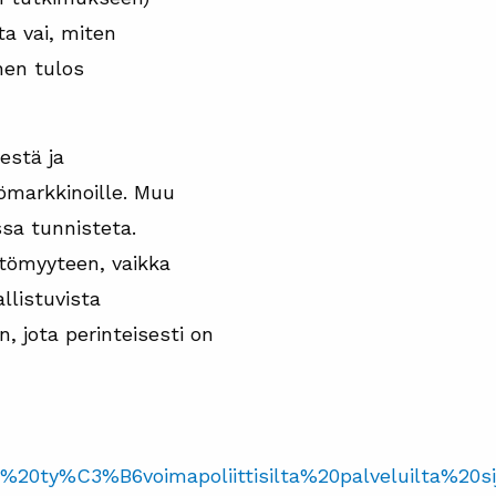
a vai, miten
nen tulos
estä ja
ömarkkinoille. Muu
ssa tunnisteta.
tömyyteen, vaikka
llistuvista
, jota perinteisesti on
silta%20ty%C3%B6voimapoliittisilta%20palveluilta%2