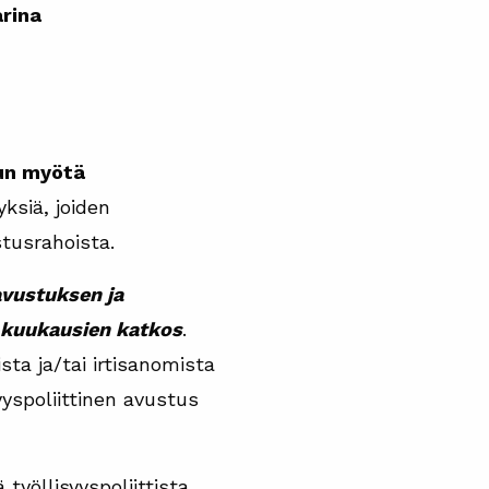
rina
lun myötä
ksiä, joiden
stusrahoista.
avustuksen ja
i kuukausien katkos
.
ta ja/tai irtisanomista
yyspoliittinen avustus
yöllisyyspoliittista