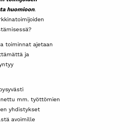
teta huomioon
.
kkinatoimijoiden
estämisessä?
na toiminnat ajetaan
ttämättä ja
yntyy
pysyvästi
annettu mm. työttömien
ien yhdistykset
ästä avoimille