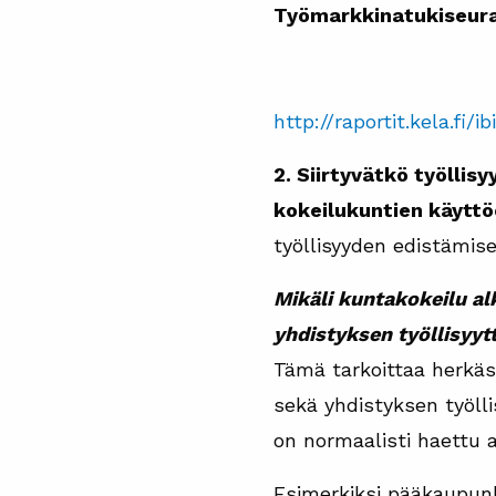
Työmarkkinatukiseura
http://raportit.kela.fi/
2. Siirtyvätkö työlli
kokeilukuntien käytt
työllisyyden edistämise
Mikäli kuntakokeilu al
yhdistyksen työllisyyt
Tämä tarkoittaa herkäst
sekä yhdistyksen työlli
on normaalisti haettu 
Esimerkiksi pääkaupunki