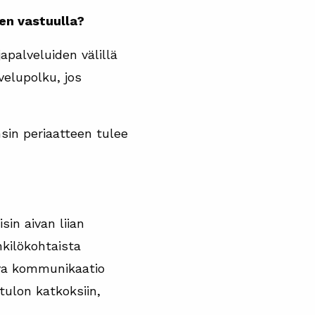
en vastuulla?
apalveluiden välillä
velupolku, jos
sin periaatteen tulee
sin aivan liian
nkilökohtaista
uva kommunikaatio
tulon katkoksiin,