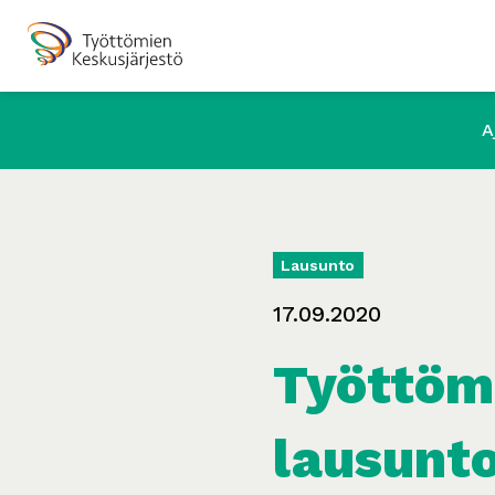
A
Lausunto
17.09.2020
Työttöm
lausunto