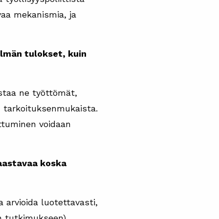
vaa mekanismia, ja
lmän tulokset, kuin
istaa ne työttömät,
on tarkoituksenmukaista.
ittuminen voidaan
haastavaa koska
 arvioida luotettavasti,
n tutkimukseen)