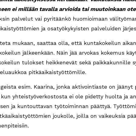
seen ei millään tavalla arvioida tai muutoinkaan o
ksin palvelut vai pyritäänkö huomioimaan välityömar
ikaistyöttömien ja osatyökykyisten palveluiden järj
 oteta mukaan, saattaa olla, että kuntakokeilun aika
 kokeilun jälkeenkään. Näin jää arvokas kokemus käy
okeilun tulokset heikkenevät sekä paikkakunnille s
eluaukkoa pitkäaikaistyöttömille.
ista esim. Kaarina, jonka aktivointiaste on jäänyt 
kun yhteistyöverkostosta ei ole pidetty huolta ja 
isen ja kuntouttavan työtoiminnan päättyä. Työttöm
tkäaikaistyöttömien joukolle, joilla on vaikeuksia pä
enpiteisiin.