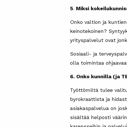
5
.
Miksi kokeilukunnis
Onko valtion ja kuntien
keinotekoinen? Syntyykö
yrityspalvelut ovat jon
Sosiaali- ja terveyspa
olla toimintaa ohjaavaa.
6. Onko kunnilla (ja T
Työttömiltä tulee valitu
byrokraattista ja hidas
asiakaspalvelua on jo
sisältää helposti väär
karensseihin ja palvel