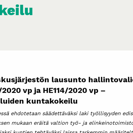
keilu
kusjärjestön lausunto hallintoval
7/2020 vp ja HE114/2020 vp –
eluiden kuntakokeilu
essä ehdotetaan säädettäväksi laki työllisyyden edi
ksen mukaan eräitä valtion työ- ja elinkeinotoimist
 ajaksi kuntien tehtäväksi laissa tarkemmin määritelt