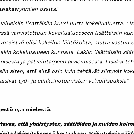
 asiakasryhmien osalta.
”
ualueisiin lisättäisiin kuusi uutta kokeilualuetta. Li
essä vahvistettuun kokeilualueeseen lisättäisiin kun
hteistyö olisi kokeilun lähtökohta, mutta vastuu si
lakin kokeilualueen kunnalla. Lakiin lisättäisiin sä
misestä ja palvelutarpeen arvioimisesta. Lisäksi te
iin siten, että siltä osin kuin tehtävät siirtyvät ko
aisivat työ- ja elinkeinotoimiston velvollisuuksia
.”
estö ry:n mielestä,
uttavaa, että yhdistysten, säätiöiden ja muiden kol
ainita lakiesityksessä kertaakaan
.
Vaikutuksia näid