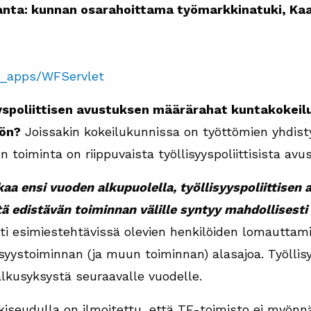
nta: kunnan osarahoittama työmarkkinatuki, Kaa
ibi_apps/WFServlet
syyspoliittisen avustuksen määrärahat kuntakokei
öön?
Joissakin kokeilukunnissa on työttömien yhdisty
n toiminta on riippuvaista työllisyyspoliittisista avu
kaa ensi vuoden alkupuolella, työllisyyspoliittisen 
tä edistävän toiminnan välille syntyy mahdollisest
i esimiestehtävissä olevien henkilöiden lomauttamis
syystoiminnan (ja muun toiminnan) alasajoa. Työllis
alkusyksystä seuraavalle vuodelle.
seudulla on ilmoitettu, että TE-toimisto ei myönnä t