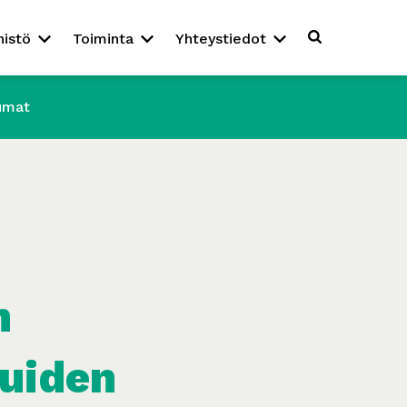
nistö
Toiminta
Yhteystiedot
umat
n
luiden