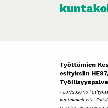
kuntako
Työttömien Kes
esityksiin HE8
Työllisyyspalv
HE87/2020 vp ”
Esityks
kuntakokeilusta. Esity
siirrettäisiin kokeilun