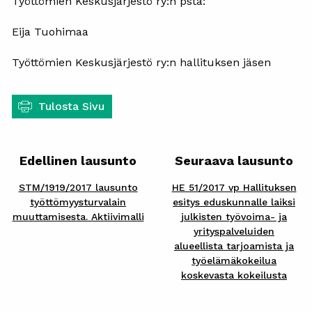
Työttömien Keskusjärjestö ry:n psta:
Eija Tuohimaa
Työttömien Keskusjärjestö ry:n hallituksen jäsen
Tulosta Sivu
Edellinen lausunto
Seuraava lausunto
STM/1919/2017 lausunto
HE 51/2017 vp Hallituksen
työttömyysturvalain
esitys eduskunnalle laiksi
muuttamisesta. Aktiivimalli
julkisten työvoima- ja
yrityspalveluiden
alueellista tarjoamista ja
työelämäkokeilua
koskevasta kokeilusta