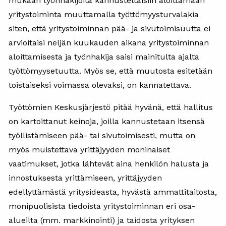
mukaan työnhakijoita kannustettaisiin aloittamaan
yritystoiminta muuttamalla työttömyysturvalakia
siten, että yritystoiminnan pää- ja sivutoimisuutta ei
arvioitaisi neljän kuukauden aikana yritystoiminnan
aloittamisesta ja työnhakija saisi mainitulta ajalta
työttömyysetuutta. Myös se, että muutosta esitetään
toistaiseksi voimassa olevaksi, on kannatettava.
Työttömien Keskusjärjestö pitää hyvänä, että hallitus
on kartoittanut keinoja, joilla kannustetaan itsensä
työllistämiseen pää- tai sivutoimisesti, mutta on
myös muistettava yrittäjyyden moninaiset
vaatimukset, jotka lähtevät aina henkilön halusta ja
innostuksesta yrittämiseen, yrittäjyyden
edellyttämästä yritysideasta, hyvästä ammattitaitosta,
monipuolisista tiedoista yritystoiminnan eri osa-
alueilta (mm. markkinointi) ja taidosta yrityksen