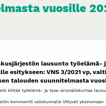
elmasta vuosille 2
kusjärjestön lausunto työelämä- j
lle esitykseen: VNS 3/2021 vp, val
isen talouden suunnitelmasta vuos
stö kiittää työelämä- ja tasa-arvovaliokuntaa laus
stön kommentit valiokunnalle liittyvät yksinomaan 