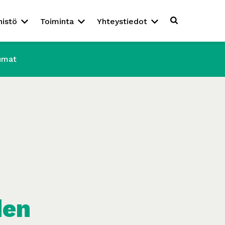
nistö
Toiminta
Yhteystiedot
umat
den