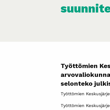
suunnit
Työttömien Kes
arvovaliokunna
selonteko julk
Työttömien Keskusjärje
Työttömien Keskusjärje