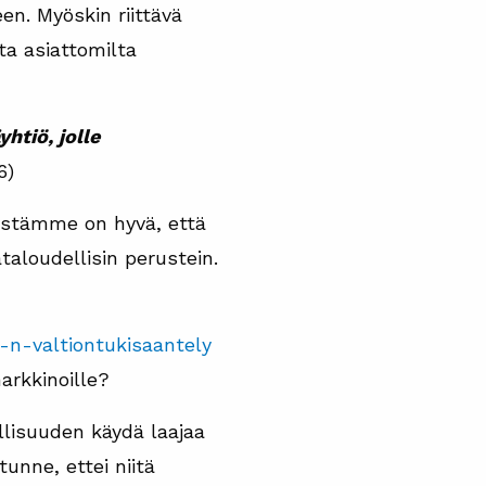
en. Myöskin riittävä
ta asiattomilta
htiö, jolle
6)
lestämme on hyvä, että
taloudellisin perustein.
u-n-valtiontukisaantely
arkkinoille?
llisuuden käydä laajaa
unne, ettei niitä