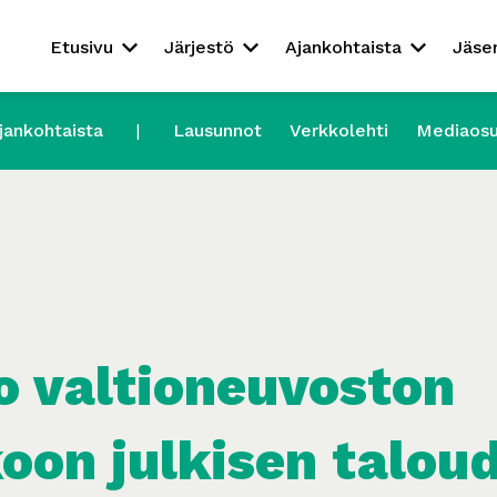
Etusivu
Järjestö
Ajankohtaista
Jäse
jankohtaista
Lausunnot
Verkkolehti
Mediaos
o valtioneuvoston
oon julkisen talou