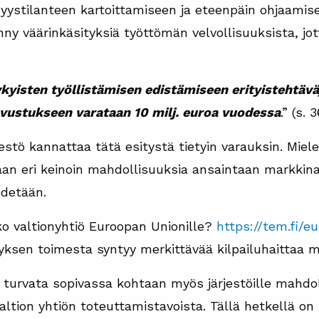
yystilanteen kartoittamiseen ja eteenpäin ohjaamise
ynny väärinkäsityksiä työttömän velvollisuuksista, jot
yisten työllistämisen edistämiseen erityistehtäväy
vustukseen varataan 10 milj. euroa vuodessa
.” (s. 3
estö kannattaa tätä esitystä tietyin varauksin. Mie
aan eri keinoin mahdollisuuksia ansaintaan markkina
edetään.
o valtionyhtiö Euroopan Unionille?
https://tem.fi/e
yksen toimesta syntyy merkittävää kilpailuhaittaa m
i turvata sopivassa kohtaan myös järjestöille mahdo
ltion yhtiön toteuttamistavoista. Tällä hetkellä on t