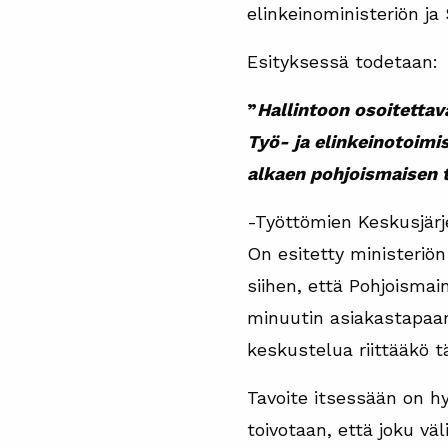
elinkeinoministeriön ja 
Esityksessä todetaan:
”
Hallintoon osoitettav
Työ- ja elinkeinotoimi
alkaen pohjoismaisen
-Työttömien Keskusjärje
On esitetty ministeriön
siihen, että Pohjoisma
minuutin asiakastapaam
keskustelua riittääkö 
Tavoite itsessään on hy
toivotaan, että joku vä