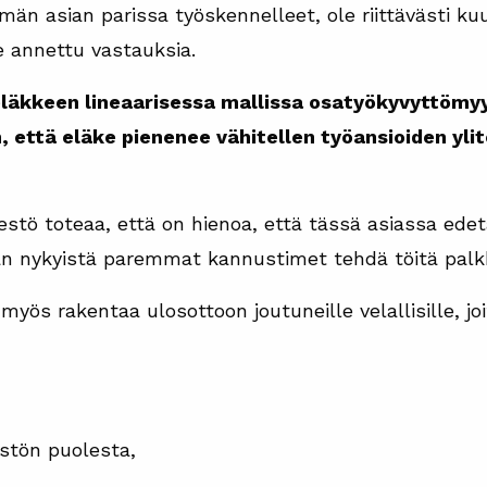
ämän asian parissa työskennelleet, ole riittävästi ku
le annettu vastauksia.
äkkeen lineaarisessa mallissa osatyökyvyttömyys
, että eläke pienenee vähitellen työansioiden yli
estö toteaa, että on hienoa, että tässä asiassa edet
an nykyistä paremmat kannustimet tehdä töitä palk
myös rakentaa ulosottoon joutuneille velallisille, 
stön puolesta,