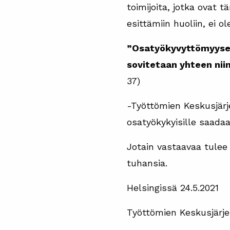
toimijoita, jotka ovat t
esittämiin huoliin, ei o
”Osatyökyvyttömyysel
sovitetaan yhteen niin
37)
-Työttömien Keskusjärj
osatyökykyisille saada
Jotain vastaavaa tulee 
tuhansia.
Helsingissä 24.5.2021
Työttömien Keskusjärje