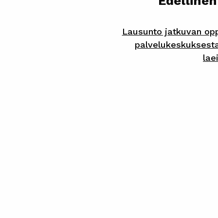
Edellinen
Lausunto jatkuvan opp
palvelukeskuksesta j
lae