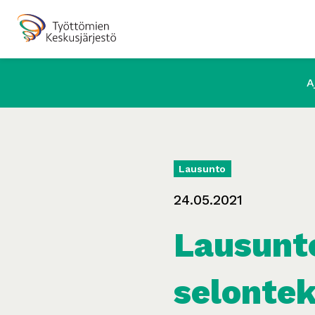
A
Lausunto
24.05.2021
Lausunt
selontek