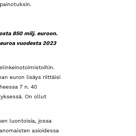
 painotuksin.
sta 850 milj. euroon.
. euroa vuodesta 2023
linkeinotoimistoihin.
n euron lisäys riittäisi
heessa 7 n. 40
yksessä. On ollut
en luontoisia, jossa
iranomaisten asioidessa