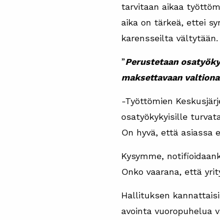
tarvitaan aikaa työttöm
aika on tärkeä, ettei s
karensseilta vältytään.
”
Perustetaan osatyökyk
maksettavaan valtiona
-Työttömien Keskusjärj
osatyökykyisille turvat
On hyvä, että asiassa 
Kysymme, notifioidaank
Onko vaarana, että yrit
Hallituksen kannattais
avointa vuoropuhelua va