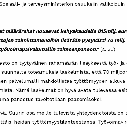
Sosiaali- ja terveysministeriön osuuksiin valikoiduin
at määrärahat nousevat kehyskaudella 815milj. euro
stojen toimintamenoihin lisätään pysyvästi 70 milj
 työvoimapalvelumallin toimeenpanoon
.”
(s. 35)
stö on tyytyväinen rahamäärän lisäyksestä työ- ja e
 suunnalta toteamuksia laskelmista, että 70 miljoona
inen palvelumalli mahdollistaa työttömyyden alkuvai
ista. Nämä laskelmat on hyvä avata tulevassa esit
tämä panostus tavoitetilaan pääsemiseksi.
vä. Suurin osa meille tulevista yhteydenotoista on s
littäisi heidän työttömyystilanteestansa. Työvoimav