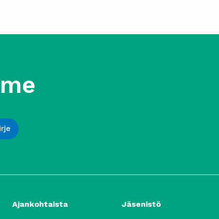
mme
Ajankohtaista
Jäsenistö