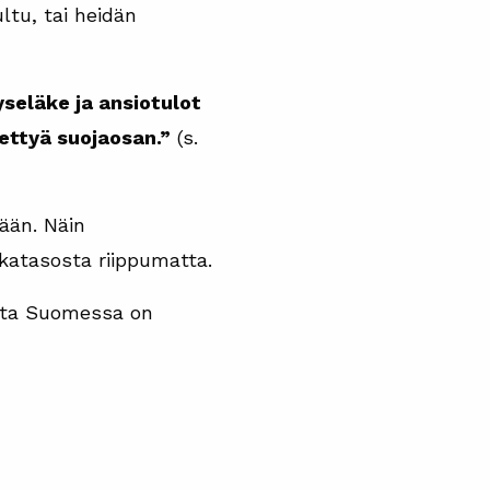
ultu, tai heidän
eläke ja ansiotulot
tettyä suojaosan.”
(s.
ään. Näin
katasosta riippumatta.
joita Suomessa on