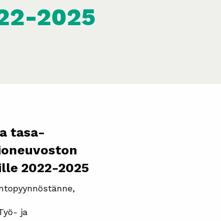
022-2025
a tasa-
tioneuvoston
ille 2022-2025
untopyynnöstänne,
Työ- ja