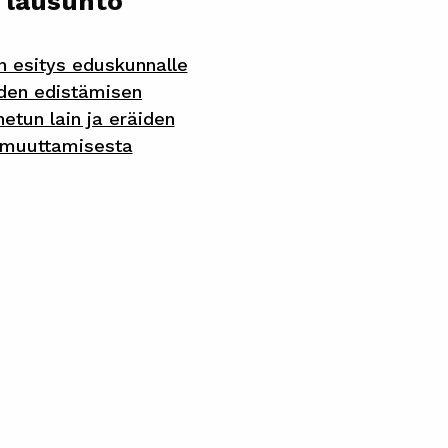
 lausunto
n esitys eduskunnalle
yyden edistämisen
etun lain ja eräiden
 muuttamisesta