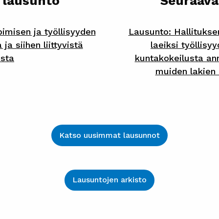
 lausunto
Seuraava
imisen ja työllisyyden
Lausunto: Hallitukse
a siihen liittyvistä
laeiksi työllis
ista
kuntakokeilusta ann
muiden lakien
Katso uusimmat lausunnot
Lausuntojen arkisto