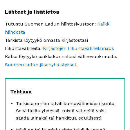
Lähteet ja lisätietoa
Tutustu Suomen Ladun hiihtosivustoon:
Kaikki
hiihdosta
T
arkista löytyykö omasta kirjastostasi
liikuntavälineitä:
Kirjastojen liikuntavälinelainaus
Katso löytyykö paikkakunnaltasi välinevuokrausta:
Suomen ladun jäsenyhdistykset
.
Tehtävä
Tarkista omien talviliikuntavälineidesi kunto.
Selvittäkää yhdessä, mistä välineitä voisi
saada lainaksi tai hankittua edullisesti.
Mikä on teille mieluisinta talviliikuntaa?