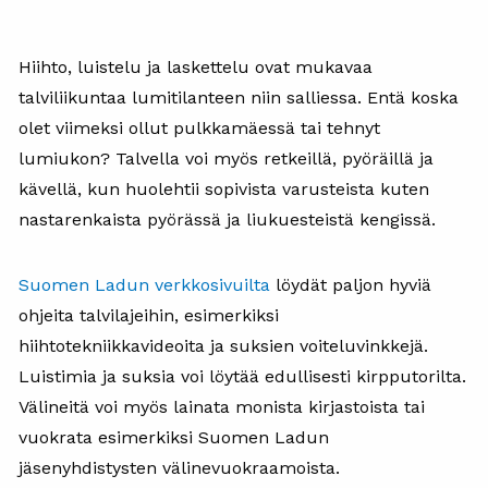
Hiihto, luistelu ja laskettelu ovat mukavaa
talviliikuntaa lumitilanteen niin salliessa. Entä koska
olet viimeksi ollut pulkkamäessä tai tehnyt
lumiukon? Talvella voi myös retkeillä, pyöräillä ja
kävellä, kun huolehtii sopivista varusteista kuten
nastarenkaista pyörässä ja liukuesteistä kengissä.
Suomen Ladun verkkosivuilta
löydät paljon hyviä
ohjeita talvilajeihin, esimerkiksi
hiihtotekniikkavideoita ja suksien voiteluvinkkejä.
Luistimia ja suksia voi löytää edullisesti kirpputorilta.
Välineitä voi myös lainata monista kirjastoista tai
vuokrata esimerkiksi Suomen Ladun
jäsenyhdistysten välinevuokraamoista.