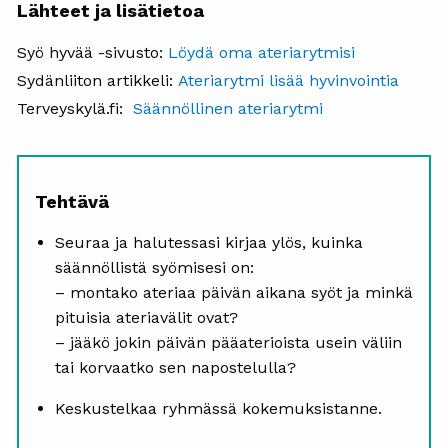
Lähteet ja lisätietoa
Syö hyvää -sivusto:
Löydä oma ateriarytmisi
Sydänliiton artikkeli:
Ateriarytmi lisää hyvinvointia
Terveyskylä.fi:
Säännöllinen ateriarytmi
Tehtävä
Seuraa ja halutessasi kirjaa ylös, kuinka
säännöllistä syömisesi on:
– montako ateriaa päivän aikana syöt ja minkä
pituisia ateriavälit ovat?
– jääkö jokin päivän pääaterioista usein väliin
tai korvaatko sen napostelulla?
Keskustelkaa ryhmässä kokemuksistanne.