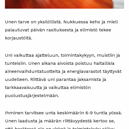
Unen tarve on yksilöllistä. Nukkuessa keho ja mieli
palautuvat päivän rasituksesta ja elimistö tekee
korjaustöitä.
Uni vaikuttaa ajatteluun, toimintakykyyn, muistiin ja
tunteisiin. Unen aikana aivoista poistuu haitallisia
aineenvaihduntatuotteita ja energiavarastot täyttyvät
uudelleen. Riittävä uni parantaa jaksamista ja
tarkkaavaisuutta ja vaikuttaa elimistön
puolustusjärjestelmään.
Ihminen tarvitsee unta keskimäärin 6-9 tuntia yössä.
Unen laadusta ja määrän riittävyydestä kertoo se,
että herätessä olo on virkeä ja toimintakyky säilyy