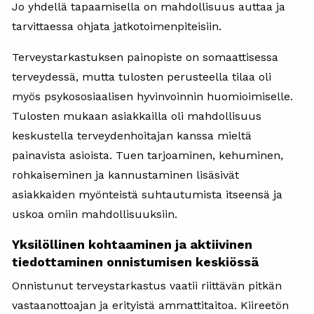
Jo yhdellä tapaamisella on mahdollisuus auttaa ja
tarvittaessa ohjata jatkotoimenpiteisiin.
Terveystarkastuksen painopiste on somaattisessa
terveydessä, mutta tulosten perusteella tilaa oli
myös psykososiaalisen hyvinvoinnin huomioimiselle.
Tulosten mukaan asiakkailla oli mahdollisuus
keskustella terveydenhoitajan kanssa mieltä
painavista asioista. Tuen tarjoaminen, kehuminen,
rohkaiseminen ja kannustaminen lisäsivät
asiakkaiden myönteistä suhtautumista itseensä ja
uskoa omiin mahdollisuuksiin.
Yksilöllinen kohtaaminen ja aktiivinen
tiedottaminen onnistumisen keskiössä
Onnistunut terveystarkastus vaatii riittävän pitkän
vastaanottoajan ja erityistä ammattitaitoa. Kiireetön