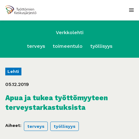
Verkkolehti
terveys
toimeentulo
työllisyys
Lehti
05.12.2019
Apua ja tukea työttömyyteen
terveystarkastuksista
Aiheet:
terveys
työllisyys