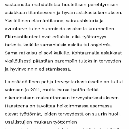
vastaanotto mahdollistaa huolellisen perehtymisen
asiakkaan tilanteeseen ja hyvän asiakaskokemuksen.
Yksilöllinen elämäntilanne, sairaushistoria ja
avuntarve tulee huomioida asiakasta kuunnellen.
Elämäntilanteet ovat erilaisia, eikä työttömyys
tarkoita kaikille samanlaisia asioita tai ongelmia.
Sama ratkaisu ei sovi kaikille. Kohtaamalla asiakkaat
yksilöllisesti päästään parempiin tuloksiin terveyden
ja hyvinvoinnin edistämisessä.
Lainsäädöllinen pohja terveystarkastukselle on tullut
voimaan jo 2011, mutta harva työtön tietää
oikeudestaan maksuttomaan terveystarkastukseen.
Haasteena on tavoittaa heikoimmassa asemassa
olevat työttömät, joiden terveydestä on suurin huoli.
Osallistujien mukaan työttömien