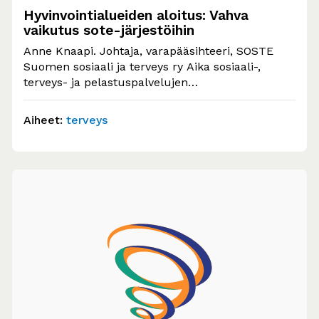
Hyvinvointialueiden aloitus: Vahva
vaikutus sote-järjestöihin
Anne Knaapi. Johtaja, varapääsihteeri, SOSTE
Suomen sosiaali ja terveys ry Aika sosiaali-,
terveys- ja pelastuspalvelujen
järjestämisvastuun siirtymiseen kunnilta
hyvinvointialueille on laskettavissa…
Aiheet:
terveys