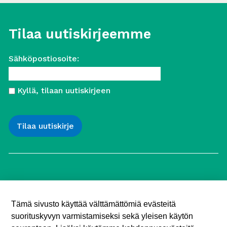
Tilaa uutiskirjeemme
Sähköpostiosoite:
Kyllä, tilaan uutiskirjeen
Työttömien Keskusjärjestö ry
Yliopistonkatu 5
Tämä sivusto käyttää välttämättömiä evästeitä
00100 Helsinki
suorituskyvyn varmistamiseksi sekä yleisen käytön
Puh. 040 547 7090