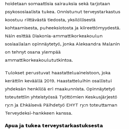
hoidetaan somaattisia sairauksia sekä tarjotaan
psykososiaalista tukea. Onnistunut terveystarkastus
koostuu riittävästä tiedosta, yksilöllisestä
kohtaamisesta, puheeksiotosta ja kiireettömyydestä.
Näin esittää Diakonia-ammattikorkeakoulun
sosiaalialan opinnäytetyö, jonka Aleksandra Malanin
on tehnyt osana ylempää
ammattikorkeakoulututkintoa.
Tulokset perustuvat haastatteluaineistoon, joka
kerättiin keväällä 2019. Haastatteluihin osallistui
yhdeksän henkilöä eri maakunnista. Opinnäytetyö
toteutettiin yhteistyössä Työttömien Keskusjärjestö
ry:n ja Ehkäisevä Päihdetyö EHYT ry:n toteuttaman
Terveydeksi-hankkeen kanssa.
Apua ja tukea terveystarkastuksesta