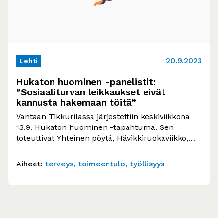
20.9.2023
Lehti
Hukaton huominen -panelistit:
”Sosiaaliturvan leikkaukset eivät
kannusta hakemaan töitä”
Vantaan Tikkurilassa järjestettiin keskiviikkona
13.9. Hukaton huominen -tapahtuma. Sen
toteuttivat Yhteinen pöytä, Hävikkiruokaviikko,
Työttömien Keskusjärjestö, Ohjaamo Vantaa,
Kirkko Vantaalla, Vantaan…
Aiheet:
terveys
toimeentulo
työllisyys