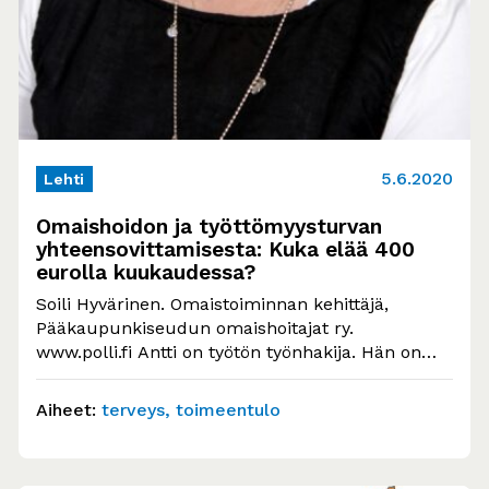
5.6.2020
Lehti
Omaishoidon ja työttömyysturvan
yhteensovittamisesta: Kuka elää 400
eurolla kuukaudessa?
Soili Hyvärinen. Omaistoiminnan kehittäjä,
Pääkaupunkiseudun omaishoitajat ry.
www.polli.fi Antti on työtön työnhakija. Hän on
myös omaishoitaja äidilleen. Sopimus
omaishoidon tuesta…
Aiheet:
terveys
toimeentulo