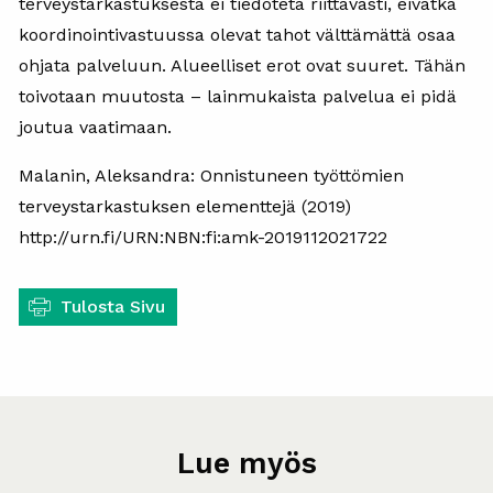
terveystarkastuksesta ei tiedoteta riittävästi, eivätkä
koordinointivastuussa olevat tahot välttämättä osaa
ohjata palveluun. Alueelliset erot ovat suuret. Tähän
toivotaan muutosta – lainmukaista palvelua ei pidä
joutua vaatimaan.
Malanin, Aleksandra: Onnistuneen työttömien
terveystarkastuksen elementtejä (2019)
http://urn.fi/URN:NBN:fi:amk-2019112021722
Tulosta Sivu
Lue myös