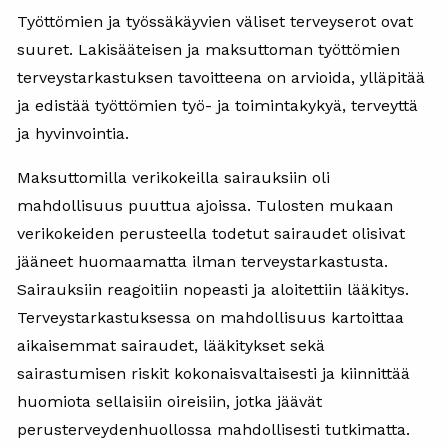
Työttömien ja työssäkäyvien väliset terveyserot ovat
suuret. Lakisääteisen ja maksuttoman työttömien
terveystarkastuksen tavoitteena on arvioida, ylläpitää
ja edistää työttömien työ- ja toimintakykyä, terveyttä
ja hyvinvointia.
Maksuttomilla verikokeilla sairauksiin oli
mahdollisuus puuttua ajoissa. Tulosten mukaan
verikokeiden perusteella todetut sairaudet olisivat
jääneet huomaamatta ilman terveystarkastusta.
Sairauksiin reagoitiin nopeasti ja aloitettiin lääkitys.
Terveystarkastuksessa on mahdollisuus kartoittaa
aikaisemmat sairaudet, lääkitykset sekä
sairastumisen riskit kokonaisvaltaisesti ja kiinnittää
huomiota sellaisiin oireisiin, jotka jäävät
perusterveydenhuollossa mahdollisesti tutkimatta.