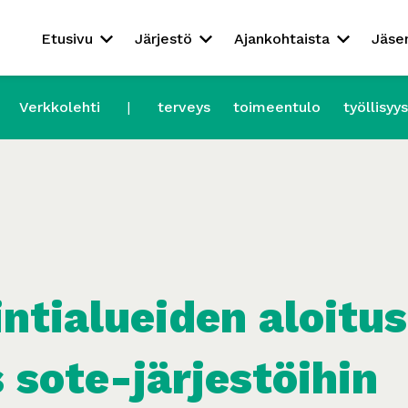
Etusivu
Järjestö
Ajankohtaista
Jäse
Verkkolehti
terveys
toimeentulo
työllisyys
ntialueiden aloitu
 sote-järjestöihin