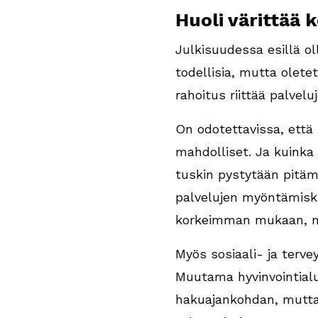
Huoli värittää 
Julkisuudessa esillä ol
todellisia, mutta oletet
rahoitus riittää palvelu
On odotettavissa, että
mahdolliset. Ja kuinka
tuskin pystytään pitäm
palvelujen myöntämiskri
korkeimman mukaan, mu
Myös sosiaali- ja terv
Muutama hyvinvointialue
hakuajankohdan, mutta