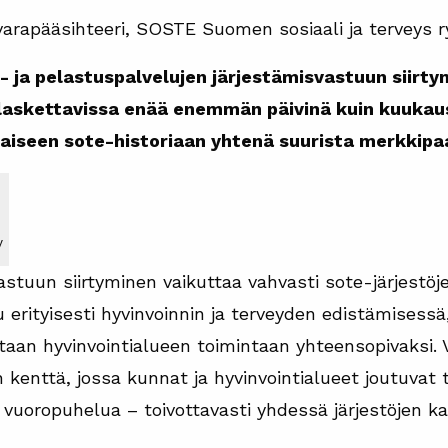
varapääsihteeri, SOSTE Suomen sosiaali ja terveys r
s- ja pelastuspalvelujen järjestämisvastuun siirt
n laskettavissa enää enemmän päivinä kuin kuuka
iseen sote-historiaan yhtenä suurista merkkipaa
y
astuun siirtyminen vaikuttaa vahvasti sote-järjestöj
 erityisesti hyvinvoinnin ja terveyden edistämisessä
taan hyvinvointialueen toimintaan yhteensopivaksi. Väl
kenttä, jossa kunnat ja hyvinvointialueet joutuvat 
 vuoropuhelua – toivottavasti yhdessä järjestöjen k