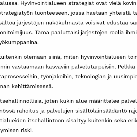
lussa. Hyvinvointialueen strategiat ovat vielä kovin y
trategiatyön luonteeseen, jossa haetaan yhteistä ta
sältöä järjestöjen näkökulmasta voisivat edustaa sa
nitoimijuus. Tämä paaluttaisi järjestöjen roolia ihm
työkumppanina.
uitenkin olemaan siinä, miten hyvinvointialueen toi
in vastaamaan kasvaviin palvelutarpeisiin. Pelkkä r
aprosesseihin, työnjakoihin, teknologian ja uusimpi
nan kehittämisessä.
itsehallinnollisia, joten kukin alue määrittelee palve
nnössä rahoitus ja palvelujen sisältölainsäädäntö rajo
tialueiden itsehallintoon sisältyy kuitenkin sekä er
ymisen riski.