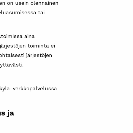
nen on usein olennainen
veluasumisessa tai
toimissa aina
ärjestöjen toiminta ei
taisesti järjestöjen
yttävästi.
nokylä-verkkopalvelussa
s ja