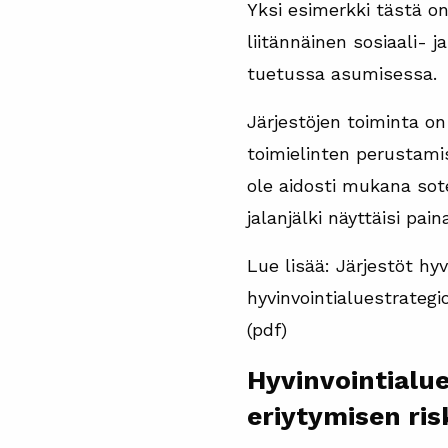
Yksi esimerkki tästä o
liitännäinen sosiaali- 
tuetussa asumisessa.
Järjestöjen toiminta o
toimielinten perustamis
ole aidosti mukana sot
jalanjälki näyttäisi pa
Lue lisää: Järjestöt hy
hyvinvointialuestrategi
(pdf)
Hyvinvointialue
eriytymisen ris