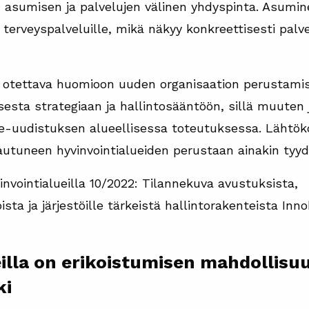
n asumisen ja palvelujen välinen yhdyspinta. Asumi
ja terveyspalveluille, mikä näkyy konkreettisesti pal
n otettava huomioon uuden organisaation perustamis
esta strategiaan ja hallintosääntöön, sillä muuten j
e-uudistuksen alueellisessa toteutuksessa. Lähtökoh
inautuneen hyvinvointialueiden perustaan ainakin tyyd
vinvointialueilla 10/2022: Tilannekuva avustuksista,
oista ja järjestöille tärkeistä hallintorakenteista In
illa on erikoistumisen mahdollisuu
ki