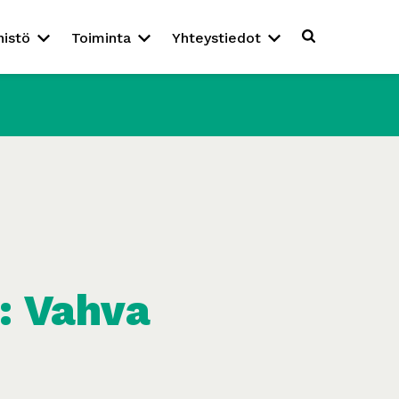
nistö
Toiminta
Yhteystiedot
s: Vahva