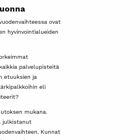
 vuonna
a vuodenvaihteessa ovat
ten hyvinvointialueiden
 korkeimmat
aikkia palvelupisteitä
n etuuksien ja
rkipalkkoihin eli
teerit?
muutoksen mukana.
 julkistanut
vuodenvaihteen. Kunnat