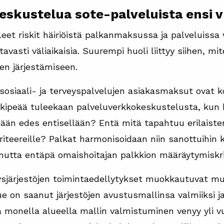
keskustelua sote-palveluista ensi
leet riskit häiriöistä palkanmaksussa ja palveluiss
tavasti väliaikaisia. Suurempi huoli liittyy siihen, mi
jen järjestämiseen.
 sosiaali- ja terveyspalvelujen asiakasmaksut ovat
 kipeää tuleekaan palveluverkkokeskustelusta, kun k
ään edes entisellään? Entä mitä tapahtuu erilaiste
teereille? Palkat harmonisoidaan niin sanottuihin kä
tta entäpä omaishoitajan palkkion määräytymiskri
eysjärjestöjen toimintaedellytykset muokkautuvat 
 on saanut järjestöjen avustusmallinsa valmiiksi ja
 monella alueella mallin valmistuminen venyy yli 