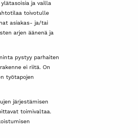
lätasoisia ja vailla
htotilaa toivotulle
nat asiakas- ja/tai
isten arjen äänenä ja
minta pystyy parhaiten
akenne ei riitä. On
en työtapojen
lujen järjestämisen
ittavat toimivaltaa.
ikoistumisen