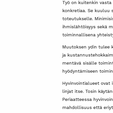
Työ on kuitenkin vasta a
konkretiaa. Se kuuluu s
toteutukselle. Minimisi
ihmislähtöisyys sekä mo
toiminnallisena yhteis
Muutoksen ydin tulee k
ja kustannustehokkaimm
mentävä sisälle toimint
hyödyntämiseen toimin
Hyvinvointialueet ovat 
linjat itse. Tosin käytä
Periaatteessa hyvinvoin
mahdollisuus että eriyt