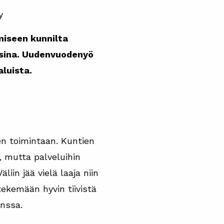
y
ymiseen kunnilta
usina. Uudenvuodenyö
luista.
en toimintaan. Kuntien
, mutta palveluihin
iin jää vielä laaja niin
tekemään hyvin tiivistä
anssa.