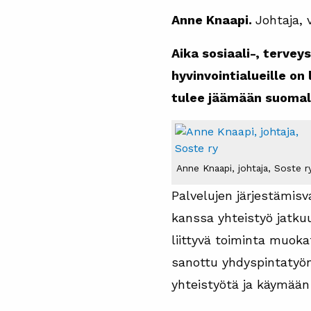
Anne Knaapi.
Johtaja, 
Aika sosiaali-, tervey
hyvinvointialueille o
tulee jäämään suomala
Anne Knaapi, johtaja, Soste r
Palvelujen järjestämisv
kanssa yhteistyö jatkuu
liittyvä toiminta muoka
sanottu yhdyspintatyön 
yhteistyötä ja käymään