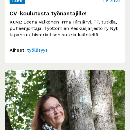
1.6.2022
Lehti
CV-koulutusta työnantajille!
Kuva: Leena Valkonen Irma Hirsjärvi. FT, tutkija,
puheenjohtaja, Työttömien Keskusjärjestö ry Nyt
tapahtuu historiallisen suuria käänteitä
työllisyydenhoidossa. Niiden takana on…
Aiheet:
työllisyys