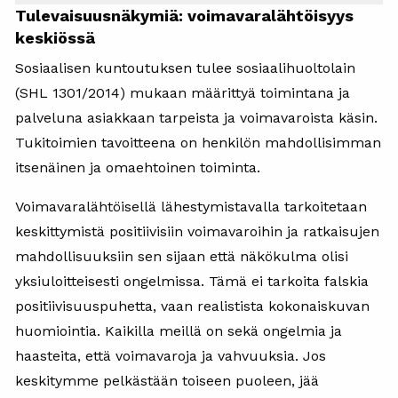
Tulevaisuusnäkymiä: voimavaralähtöisyys
keskiössä
Sosiaalisen kuntoutuksen tulee sosiaalihuoltolain
(SHL 1301/2014) mukaan määrittyä toimintana ja
palveluna asiakkaan tarpeista ja voimavaroista käsin.
Tukitoimien tavoitteena on henkilön mahdollisimman
itsenäinen ja omaehtoinen toiminta.
Voimavaralähtöisellä lähestymistavalla tarkoitetaan
keskittymistä positiivisiin voimavaroihin ja ratkaisujen
mahdollisuuksiin sen sijaan että näkökulma olisi
yksiuloitteisesti ongelmissa. Tämä ei tarkoita falskia
positiivisuuspuhetta, vaan realistista kokonaiskuvan
huomiointia. Kaikilla meillä on sekä ongelmia ja
haasteita, että voimavaroja ja vahvuuksia. Jos
keskitymme pelkästään toiseen puoleen, jää