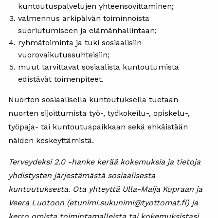
kuntoutuspalvelujen yhteensovittaminen;
valmennus arkipäivän toiminnoista
suoriutumiseen ja elämänhallintaan;
ryhmätoiminta ja tuki sosiaalisiin
vuorovaikutussuhteisiin;
muut tarvittavat sosiaalista kuntoutumista
edistävät toimenpiteet.
Nuorten sosiaalisella kuntoutuksella tuetaan
nuorten sijoittumista työ-, työkokeilu-, opiskelu-,
työpaja- tai kuntoutuspaikkaan sekä ehkäistään
näiden keskeyttämistä.
Terveydeksi 2.0 -hanke kerää kokemuksia ja tietoja
yhdistysten järjestämästä sosiaalisesta
kuntoutuksesta. Ota yhteyttä Ulla-Maija Kopraan ja
Veera Luotoon (etunimi.sukunimi@tyottomat.fi) ja
kerro omista toimintamalleista tai kokemuksistasi.