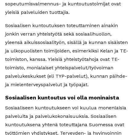
sopeutumisvalmennus- ja kuntoutustoimijat ovat
yleisiä palveluiden tuottajia.
Sosiaalisen kuntoutuksen toteuttaminen ainakin
jonkin verran yhteistyötä sekä sosiaalihuollon,
yleensä aikuissosiaalityön, sisällä ja kunnan sisäisten
ja ulkopuolisten toimijoiden, esimerkiksi Kelan ja TE-
toimiston, kanssa. Yleisiä yhteistyötahoja ovat TE-
toimisto, monialaiset yhteispalvelut/työvoiman
palvelukeskukset (eli TYP-palvelut), kunnan päihde-
ja mielenterveyspalvelut ja työpajat.
Sosiaalisen kuntoutus voi olla moninaista
Sosiaaliseen kuntoutukseen voi kuulua monenlaisia
palveluita ja palvelukokonaisuuksia. Sosiaalisen
kuntoutuksena yhtenä toteuttajana Suomessa ovat
työttömien yhdistykset. Terveyden- ja hyvinvoinnin