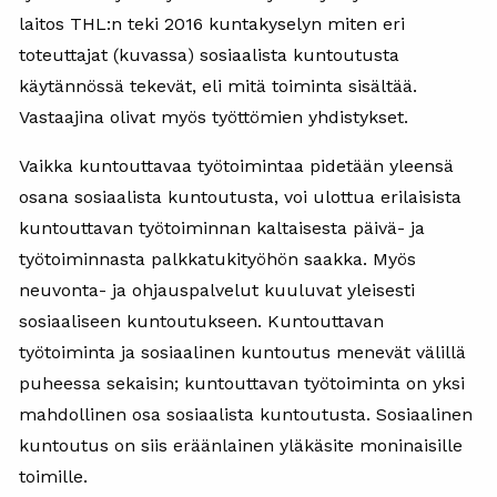
laitos THL:n teki 2016 kuntakyselyn miten eri
toteuttajat (kuvassa) sosiaalista kuntoutusta
käytännössä tekevät, eli mitä toiminta sisältää.
Vastaajina olivat myös työttömien yhdistykset.
Vaikka kuntouttavaa työtoimintaa pidetään yleensä
osana sosiaalista kuntoutusta, voi ulottua erilaisista
kuntouttavan työtoiminnan kaltaisesta päivä- ja
työtoiminnasta palkkatukityöhön saakka. Myös
neuvonta- ja ohjauspalvelut kuuluvat yleisesti
sosiaaliseen kuntoutukseen. Kuntouttavan
työtoiminta ja sosiaalinen kuntoutus menevät välillä
puheessa sekaisin; kuntouttavan työtoiminta on yksi
mahdollinen osa sosiaalista kuntoutusta. Sosiaalinen
kuntoutus on siis eräänlainen yläkäsite moninaisille
toimille.