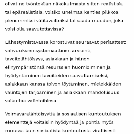
olivat ne työntekijän näkökulmasta sitten realistisia
tai epärealistisia. Voisiko unelmaa kenties pilkkoa
pienemmiksi välitavoitteiksi tai saada muodon, joka
voisi olla saavutettavissa?
Lähestymistavassa korostuvat seuraavat periaatteet:
vahvuuksien systemaattinen arviointi,
tavoitelähtöisyys, asiakkaan ja hänen
elinympäristönsä resurssien huomioiminen ja
hyödyntäminen tavoitteiden saavuttamiseksi,
asiakkaan kanssa toivon löytäminen, mielekkäiden
valintojen tarjoaminen ja asiakkaan mahdollisuus
vaikuttaa valintoihinsa.
Voimavaralähtöisyyttä ja sosiaalisen kuntoutuksen
elementtejä voitaisiin hyödyntää ja pohtia myös
muussa kuin sosiaalista kuntoutusta virallisesti