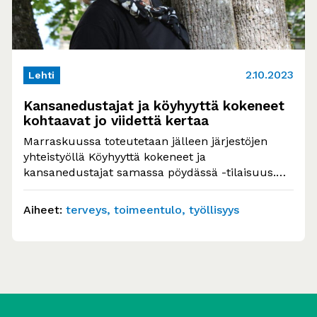
2.10.2023
Lehti
Kansanedustajat ja köyhyyttä kokeneet
kohtaavat jo viidettä kertaa
Marraskuussa toteutetaan jälleen järjestöjen
yhteistyöllä Köyhyyttä kokeneet ja
kansanedustajat samassa pöydässä -tilaisuus.
Suomen köyhyyden vastaisen verkoston (EAPN-
Fin) puheenjohtaja Leena Valkosen…
Aiheet:
terveys
toimeentulo
työllisyys