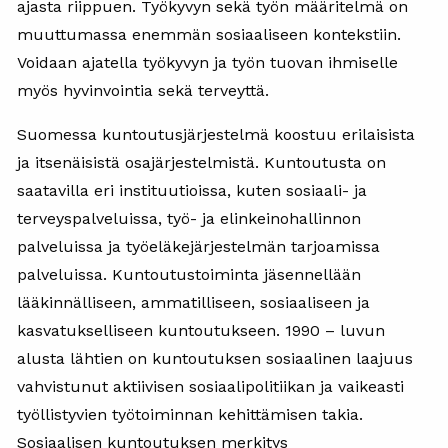
ajasta riippuen. Työkyvyn sekä työn määritelmä on
muuttumassa enemmän sosiaaliseen kontekstiin.
Voidaan ajatella työkyvyn ja työn tuovan ihmiselle
myös hyvinvointia sekä terveyttä.
Suomessa kuntoutusjärjestelmä koostuu erilaisista
ja itsenäisistä osajärjestelmistä. Kuntoutusta on
saatavilla eri instituutioissa, kuten sosiaali- ja
terveyspalveluissa, työ- ja elinkeinohallinnon
palveluissa ja työeläkejärjestelmän tarjoamissa
palveluissa. Kuntoutustoiminta jäsennellään
lääkinnälliseen, ammatilliseen, sosiaaliseen ja
kasvatukselliseen kuntoutukseen. 1990 – luvun
alusta lähtien on kuntoutuksen sosiaalinen laajuus
vahvistunut aktiivisen sosiaalipolitiikan ja vaikeasti
työllistyvien työtoiminnan kehittämisen takia.
Sosiaalisen kuntoutuksen merkitys