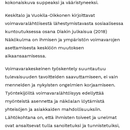
kokonaiskuva suppeaksi ja vääristyneeksi.
Keskitalo ja Vuokila-Oikkonen kirjoittavat
voimavaralähtöisestä lähestymistavasta sosiaalisessa
kuntoutuksessa osana Diakin julkaisua (2018)
Näkökulma on ihmisen ja ympäristön voimavarojen
asettamisesta keskiöön muutoksen
aikaansaamisessa.
Voimavarakeskeinen työskentely suuntautuu
tulevaisuuden tavoitteiden saavuttamiseen, ei vain
menneiden ja nykyisten ongelmien korjaamiseen.
Työntekijöiltä voimavaralähtöisyys edellyttää
myönteistä asennetta ja näköalan löytämistä
yhteisöjen ja asiakkaiden mahdollisuuksiin.
Lähtökohtana on, että ihmisten toiveet ja unelmat
ovat ansaitsevat tulla sanoitetuksi ja tunnistetuiksi,