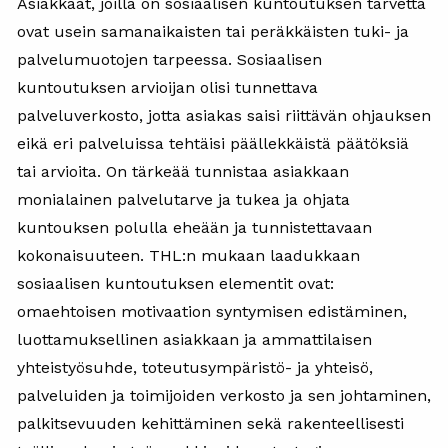
Asiakkaat, joilla on sosiaalisen kuntoutuksen tarvetta
ovat usein samanaikaisten tai peräkkäisten tuki- ja
palvelumuotojen tarpeessa. Sosiaalisen
kuntoutuksen arvioijan olisi tunnettava
palveluverkosto, jotta asiakas saisi riittävän ohjauksen
eikä eri palveluissa tehtäisi päällekkäistä päätöksiä
tai arvioita. On tärkeää tunnistaa asiakkaan
monialainen palvelutarve ja tukea ja ohjata
kuntouksen polulla eheään ja tunnistettavaan
kokonaisuuteen. THL:n mukaan laadukkaan
sosiaalisen kuntoutuksen elementit ovat:
omaehtoisen motivaation syntymisen edistäminen,
luottamuksellinen asiakkaan ja ammattilaisen
yhteistyösuhde, toteutusympäristö- ja yhteisö,
palveluiden ja toimijoiden verkosto ja sen johtaminen,
palkitsevuuden kehittäminen sekä rakenteellisesti