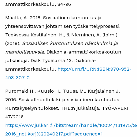
ammattikorkeakoulu, 84-96
Määttä, A. 2018. Sosiaalinen kuntoutus ja
yhteensovittavan johtamisen työskentelyprosessi.
Teoksessa Kostilainen, H., & Nieminen, A. (toim.).
(2018).
Sosiaalisen kuntoutuksen näkökulmia ja
mahdollisuuksia
. Diakonia-ammattikorkeakoulun
julkaisuja. Diak Työelämä 13. Diakonia-
ammattikorkeakoulu.
http://urn.fi/URN:ISBN:978-952-
493-307-0
Puromäki H., Kuusio H., Tuusa M., Karjalainen J.
2016. Sosiaalihuoltolaki ja sosiaalinen kuntoutus
Kuntakyselyn tulokset. THL:n julkaisuja. TYÖPAPERI
47/2016.
https://www.julkari.fi/bitstream/handle/10024/131975/S
2016_net.korj%20240217.pdf?sequence=1