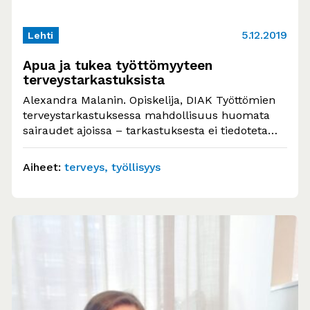
5.12.2019
Lehti
Apua ja tukea työttömyyteen
terveystarkastuksista
Alexandra Malanin. Opiskelija, DIAK Työttömien
terveystarkastuksessa mahdollisuus huomata
sairaudet ajoissa – tarkastuksesta ei tiedoteta
riittävästi. Työttömien terveystarkastuksessa
ohjataan sairauksia ennaltaehkäiseviin…
Aiheet:
terveys
työllisyys