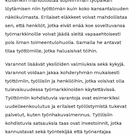
kuitenkin mahdollistaa sopivimman työpaikan
löytämisen niin työttömän kuin koko kansantalouden
näkökulmasta. Erilaiset eläkkeet voivat mahdollistaa
sen, että henkilöt, jotka eivät enää koe soveltuvansa
työmarkkinoille voivat jäädä sieltä vapaaehtoisesti
pois ilman toimeentulohuolia. Samalla he antavat
tilaa työttömille, jotka haluaisivat töihin.
Varannot lisäävät yksilöiden valmiuksia sekä kykyjä.
Varannot voidaan jakaa kohderyhmän mukaisesti
työttömiin, työllisiin ja henkilöihin, jotka voisivat olla
tulevaisuudessa työmarkkinoiden käytettävissä.
Työttömiin kohdistuvia varantoja ovat esimerkiksi
uudelleenkoulutus ja erilaiset työllistymistä tukevat
palvelut, kuten työnhakuvalmennus. Työllisiin
kohdistuvia satsauksia taas ovat investoinnit, jotka
kannustavat sekä työntekijää että työnantajaa