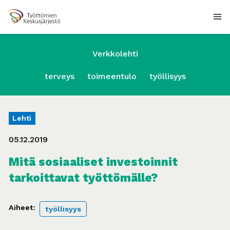
Verkkolehti
terveys
toimeentulo
työllisyys
Lehti
05.12.2019
Mitä sosiaaliset investoinnit
tarkoittavat työttömälle?
Aiheet:
työllisyys