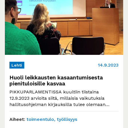
14.9.2023
Lehti
Huoli leikkausten kasaantumisesta
pienituloisille kasvaa
PIKKUPARLAMENTISSA kuultiin tiistaina
12.9.2023 arvioita siitä, millaisia vaikutuksia
hallitusohjelman kirjauksilla tulee olemaan
köyhyyteen ja eriarvoisuuteen. Pienituloisille
kohdentuvat leikkaukset huolestuttivat
Aiheet:
toimeentulo
työllisyys
asiantuntijoita…