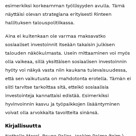
esimerkiksi korkeamman työllisyyden avulla. Tämä
näyttäisi olevan strategiana erityisesti Rinteen
hallituksen talouspolitiikassa.
Aina ei kuitenkaan ole varmaa maksavatko
sosiaaliset investoinnit itseään takaisin julkisen
talouden näkökulmasta. Usein mittaaminen voi myös
olla vaikeaa, sillä yksittäisen sosiaalisen investoinnin
hyöty voi näkyä vasta niin kaukana tulevaisuudessa,
että sen vaikutusta on mahdotonta erotella. Tämän ei
silti tarvitse tarkoittaa sitä, etteikö sosiaalisia
investointeja kannattaisi edistää. Esimerkiksi
hyvinvoinnin kasvu ja työpaikkojen lisääntyminen
voivat olla arvokkaita tavoitteita sinänsä.
Kirjallisuutta
Nathalie Morel, Bruno Palier, Joakim Palme (toim.) –