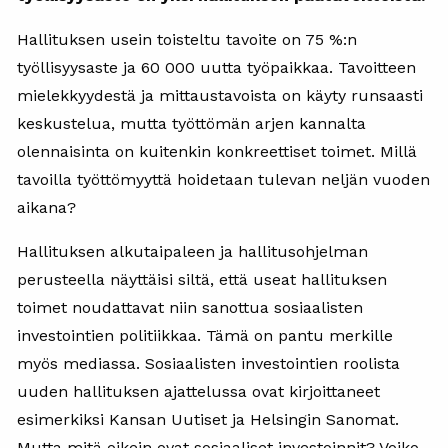
Hallituksen usein toisteltu tavoite on 75 %:n
työllisyysaste ja 60 000 uutta työpaikkaa. Tavoitteen
mielekkyydestä ja mittaustavoista on käyty runsaasti
keskustelua, mutta työttömän arjen kannalta
olennaisinta on kuitenkin konkreettiset toimet. Millä
tavoilla työttömyyttä hoidetaan tulevan neljän vuoden
aikana?
Hallituksen alkutaipaleen ja hallitusohjelman
perusteella näyttäisi siltä, että useat hallituksen
toimet noudattavat niin sanottua sosiaalisten
investointien politiikkaa. Tämä on pantu merkille
myös mediassa. Sosiaalisten investointien roolista
uuden hallituksen ajattelussa ovat kirjoittaneet
esimerkiksi Kansan Uutiset ja Helsingin Sanomat.
Mutta mitä oikein ovat sosiaaliset investoinnit? Voiko