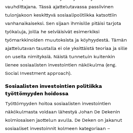
vauhdittajana. Tässä ajattelutavassa passiivinen
tulonjakoon keskittyvä sosiaalipolitiikka katsottiin
vanhanaikaiseksi. Sen sijaan ihmisille pitäisi tarjota
työkaluja, joilla he selviäisivät esimerkiksi
työmarkkinoiden muutoksista ja köyhyydestä. Tämän
ajattelutavan taustalla ei ole yksittäistä teoriaa ja sille
on useita nimityksiä. Näistä tunnetuin kuitenkin
lienee sosiaalisten investointien näkökulma (eng.
Social Investment approach).
Sosiaalisten investointien politiikka
työttömyyden hoidossa
Työttömyyden hoitoa sosiaalisten investointien
näkökulmasta voidaan lähestyä Johan De Dekenin
kolmiosaisen jaottelun avulla. De Deken on jakanut
sosiaaliset investoinnit kolmeen kategoriaan –