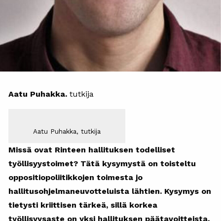
Aatu Puhakka.
tutkija
Aatu Puhakka, tutkija
Missä ovat Rinteen hallituksen todelliset
työllisyystoimet? Tätä kysymystä on toisteltu
oppositiopoliitikkojen toimesta jo
hallitusohjelmaneuvotteluista lähtien. Kysymys on
tietysti kriittisen tärkeä, sillä korkea
työllisyysaste on yksi hallituksen päätavoitteista.