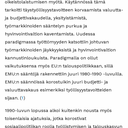
oikeistolaistumisen myötä. Käytännössä tämä
tarkoitti täystyöllisyystavoitteen korvaamista valuutta-
ja budjettivakaudella, yksityistämistä,
työmarkkinoiden sääntelyn purkua ja
hyvinvointivaltion kaventamista. Uudessa
paradigmassa työttömyyden katsottiin johtuvan
työmarkkinoiden jäykkyyksistä ja hyvinvointivaltion
kannustinloukuista. Paradigmalla on ollut
vaikutuksensa myös EU:n talouspolitiikkaan, sillä
EMU:n sääntöjä rakennettiin juuri 1980-1990 -luvuilla.
EMU:n säännöissä korostuikin juuri budjetti- ja
valuuttavakaus esimerkiksi työllisyystavoitteiden
sijaan. (
1
)
1990-luvun lopussa alkoi kuitenkin nousta myös
toisenlaisia ajatuksia, jotka korostivat
sosiaalipolitiikan roolia työllistymisen ja talouskasvun