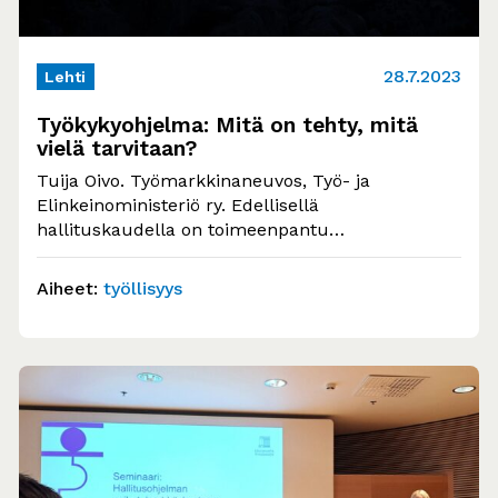
28.7.2023
Lehti
Työkykyohjelma: Mitä on tehty, mitä
vielä tarvitaan?
Tuija Oivo. Työmarkkinaneuvos, Työ- ja
Elinkeinoministeriö ry. Edellisellä
hallituskaudella on toimeenpantu
Työkykyohjelma, jossa on etsitty ratkaisuja
erityisesti työttömien osatyökykyisten
Aiheet:
työllisyys
työllistymisen ongelmiin.…