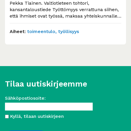
Pekka Tiainen. Valtiotieteen tohtori,
kansantaloustiede Työttömyys verrattuna siihen,
että ihmiset ovat työssä, maksaa yhteiskunnalle
menetettyinä verotuloina ja työttömyysturvana
keskimäärin 20…
Aiheet:
toimeentulo
työllisyys
Tilaa uutiskirjeemme
Sähköpostiosoite:
Kyllä, tilaan uutiskirjeen