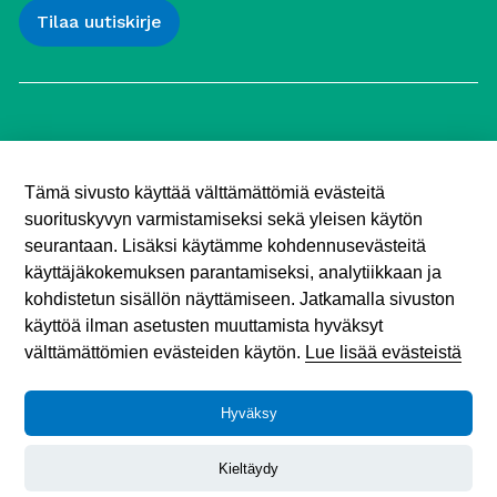
Työttömien Keskusjärjestö ry
Yliopistonkatu 5
Tämä sivusto käyttää välttämättömiä evästeitä
00100 Helsinki
suorituskyvyn varmistamiseksi sekä yleisen käytön
Puh. 040 547 7090
toimisto (@) tyottomat.fi
seurantaan. Lisäksi käytämme kohdennusevästeitä
Y-tunnus: 1003909-9
käyttäjäkokemuksen parantamiseksi, analytiikkaan ja
kohdistetun sisällön näyttämiseen. Jatkamalla sivuston
käyttöä ilman asetusten muuttamista hyväksyt
välttämättömien evästeiden käytön.
Lue lisää evästeistä
Hyväksy
Tietosuojaseloste
© 2026 Työttömien Keskusjärjestö.
Kieltäydy