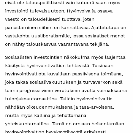
eivät ole talouspoliittisesti vain kuluerä vaan myös
investointi tulevaisuuteen. Hyvinvoiva ja osaava
väestö on taloudellisesti tuottava, joten
panostaminen siihen on kannattavaa. Ajattelutapa on
vastakohta uusliberalismille, jossa sosiaaliset menot
on nähty talouskasvua vaarantavana tekijänä.
Sosiaalisten investointien näkökulma myös laajentaa
käsitystä hyvinvointivaltion tehtävistä. Toisinaan
hyvinvointivaltiota kuvaillaan passiivisena toimijana,
joka takaa sosiaalivakuutuksen ja turvaverkon sekä
toimii progressiivisen verotuksen avulla voimakkaana
tulonjakoautomaattina. Tällöin hyvinvointivaltio
nähdään oikeudenmukaisena ja tasa-arvoisena,
mutta myös kalliina ja tehottomana
yhteiskuntamallina. Tämä on omiaan heikentämään
hyvinvointivaltion hyväksyttävyyttä erityisesti