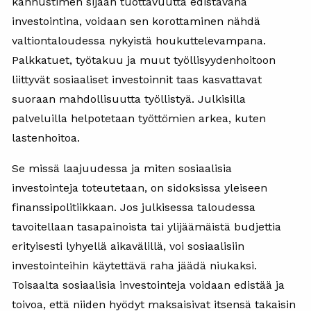
kannustimen sijaan tuottavuutta edistävänä
investointina, voidaan sen korottaminen nähdä
valtiontaloudessa nykyistä houkuttelevampana.
Palkkatuet, työtakuu ja muut työllisyydenhoitoon
liittyvät sosiaaliset investoinnit taas kasvattavat
suoraan mahdollisuutta työllistyä. Julkisilla
palveluilla helpotetaan työttömien arkea, kuten
lastenhoitoa.
Se missä laajuudessa ja miten sosiaalisia
investointeja toteutetaan, on sidoksissa yleiseen
finanssipolitiikkaan. Jos julkisessa taloudessa
tavoitellaan tasapainoista tai ylijäämäistä budjettia
erityisesti lyhyellä aikavälillä, voi sosiaalisiin
investointeihin käytettävä raha jäädä niukaksi.
Toisaalta sosiaalisia investointeja voidaan edistää ja
toivoa, että niiden hyödyt maksaisivat itsensä takaisin