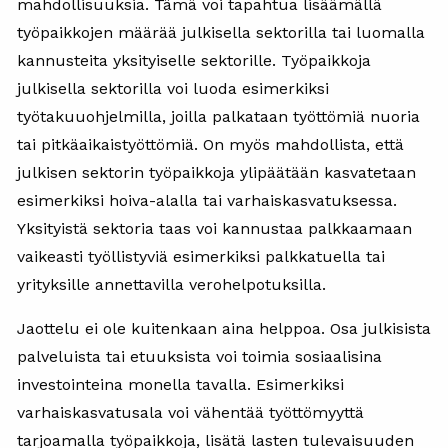
mahdollisuuksia. Tämä voi tapahtua lisäämällä
työpaikkojen määrää julkisella sektorilla tai luomalla
kannusteita yksityiselle sektorille. Työpaikkoja
julkisella sektorilla voi luoda esimerkiksi
työtakuuohjelmilla, joilla palkataan työttömiä nuoria
tai pitkäaikaistyöttömiä. On myös mahdollista, että
julkisen sektorin työpaikkoja ylipäätään kasvatetaan
esimerkiksi hoiva-alalla tai varhaiskasvatuksessa.
Yksityistä sektoria taas voi kannustaa palkkaamaan
vaikeasti työllistyviä esimerkiksi palkkatuella tai
yrityksille annettavilla verohelpotuksilla.
Jaottelu ei ole kuitenkaan aina helppoa. Osa julkisista
palveluista tai etuuksista voi toimia sosiaalisina
investointeina monella tavalla. Esimerkiksi
varhaiskasvatusala voi vähentää työttömyyttä
tarjoamalla työpaikkoja, lisätä lasten tulevaisuuden