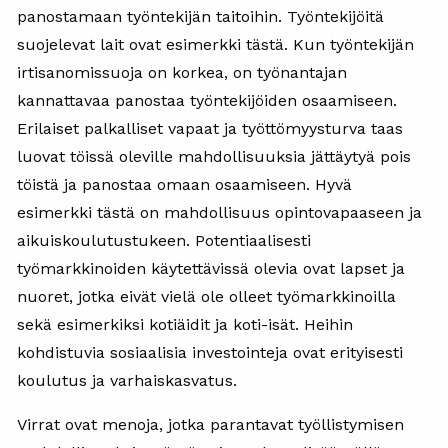
panostamaan työntekijän taitoihin. Työntekijöitä
suojelevat lait ovat esimerkki tästä. Kun työntekijän
irtisanomissuoja on korkea, on työnantajan
kannattavaa panostaa työntekijöiden osaamiseen.
Erilaiset palkalliset vapaat ja työttömyysturva taas
luovat töissä oleville mahdollisuuksia jättäytyä pois
töistä ja panostaa omaan osaamiseen. Hyvä
esimerkki tästä on mahdollisuus opintovapaaseen ja
aikuiskoulutustukeen. Potentiaalisesti
työmarkkinoiden käytettävissä olevia ovat lapset ja
nuoret, jotka eivät vielä ole olleet työmarkkinoilla
sekä esimerkiksi kotiäidit ja koti-isät. Heihin
kohdistuvia sosiaalisia investointeja ovat erityisesti
koulutus ja varhaiskasvatus.
Virrat ovat menoja, jotka parantavat työllistymisen