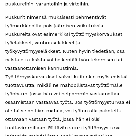
puskureihin, varantoihin ja virtoihin.
Puskurit nimensä mukaisesti pehmentävät
työmarkkinoilta pois jäämisen vaikutuksia.
Puskureita ovat esimerkiksi työttömyyskorvaukset,
työeläkkeet, vanhuuseläkkeet ja
työkyvyttömyyseläkkeet. Kuten hyvin tiedetään, osa
näistä etuuksista voi heikentää työn tekemisen tai
vastaanottamisen kannustimia.
Työttömyyskorvaukset voivat kuitenkin myös edistää
tuottavuutta, mikäli ne mahdollistavat työttömälle
työnhaun, jossa hän voi helpommin vastaanottaa
osaamistaan vastaavaa työtä. Jos työttömyysturvaa ei
ole tai se on liian matala, voi työtön olla pakotettu
ottamaan vastaan työtä, jossa hän ei olisi
tuottavimmillaan. Riittävän suuri työttömyysturva