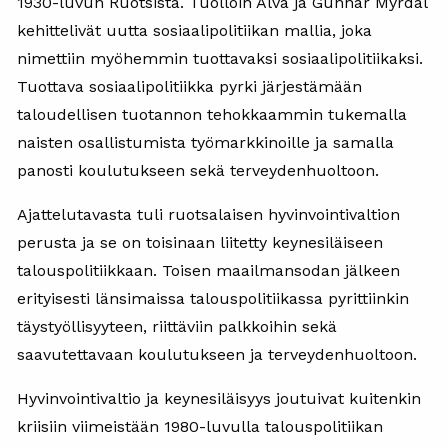
1930-luvun Ruotsista. Tuolloin Alva ja Gunnar Myrdal
kehittelivät uutta sosiaalipolitiikan mallia, joka
nimettiin myöhemmin tuottavaksi sosiaalipolitiikaksi.
Tuottava sosiaalipolitiikka pyrki järjestämään
taloudellisen tuotannon tehokkaammin tukemalla
naisten osallistumista työmarkkinoille ja samalla
panosti koulutukseen sekä terveydenhuoltoon.
Ajattelutavasta tuli ruotsalaisen hyvinvointivaltion
perusta ja se on toisinaan liitetty keynesiläiseen
talouspolitiikkaan. Toisen maailmansodan jälkeen
erityisesti länsimaissa talouspolitiikassa pyrittiinkin
täystyöllisyyteen, riittäviin palkkoihin sekä
saavutettavaan koulutukseen ja terveydenhuoltoon.
Hyvinvointivaltio ja keynesiläisyys joutuivat kuitenkin
kriisiin viimeistään 1980-luvulla talouspolitiikan