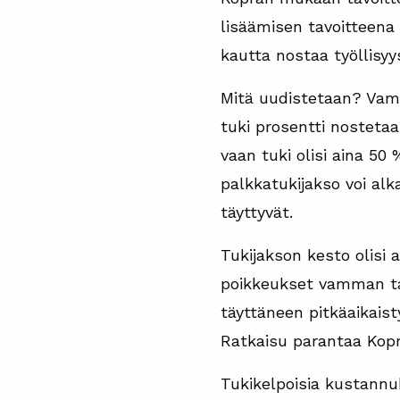
lisäämisen tavoitteena
kautta nostaa työllisyy
Mitä uudistetaan? Vam
tuki prosentti nosteta
vaan tuki olisi aina 50
palkkatukijakso voi alk
täyttyvät.
Tukijakson kesto olisi 
poikkeukset vamman ta
täyttäneen pitkäaikaist
Ratkaisu parantaa Kop
Tukikelpoisia kustannuk