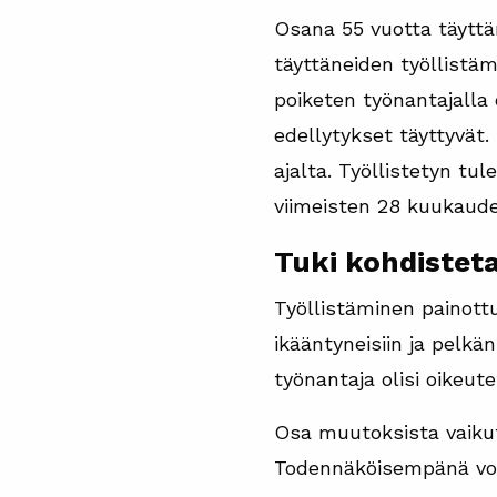
Osana 55 vuotta täyttän
täyttäneiden työllistäm
poiketen työnantajalla 
edellytykset täyttyvät
ajalta. Työllistetyn tu
viimeisten 28 kuukaud
Tuki kohdistet
Työllistäminen painottu
ikääntyneisiin ja pelkä
työnantaja olisi oikeut
Osa muutoksista vaikutt
Todennäköisempänä voida