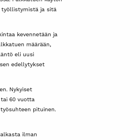
yöllistymistä ja sitä
intaa kevennetään ja
palkkatuen määrään,
äntö eli uusi
isen edellytykset
en. Nykyiset
tai 60 vuotta
 työsuhteen pituinen.
palkasta ilman