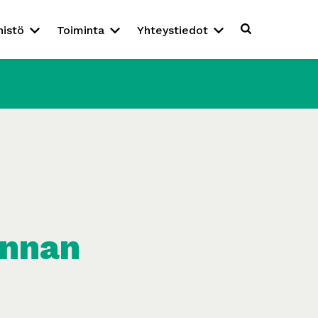
nistö
Toiminta
Yhteystiedot
unnan