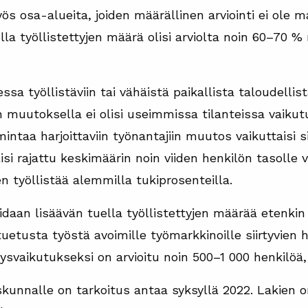
ös osa-alueita, joiden määrällinen arviointi ei ole m
la työllistettyjen määrä olisi arviolta noin 60–70 %
essa työllistäviin tai vähäistä paikallista taloudellis
iin muutoksella ei olisi useimmissa tilanteissa vaiku
mintaa harjoittaviin työnantajiin muutos vaikuttaisi s
lisi rajattu keskimäärin noin viiden henkilön tasolle
 työllistää alemmilla tukiprosenteilla.
daan lisäävän tuella työllistettyjen määrää etenkin y
uetusta työstä avoimille työmarkkinoille siirtyvien 
syysvaikutukseksi on arvioitu noin 500–1 000 henkilöä
kunnalle on tarkoitus antaa syksyllä 2022. Lakien o