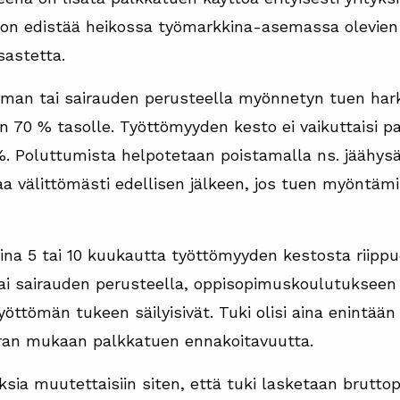
 on edistää heikossa työmarkkina-asemassa olevien t
sastetta.
man tai sairauden perusteella myönnetyn tuen hark
an 70 % tasolle. Työttömyyden kesto ei vaikuttaisi 
 %. Poluttumista helpotetaan poistamalla ns. jäähysä
aa välittömästi edellisen jälkeen, jos tuen myöntäm
aina 5 tai 10 kuukautta työttömyyden kestosta riippu
i sairauden perusteella, oppisopimuskoulutukseen 
yöttömän tukeen säilyisivät. Tuki olisi aina enintään
ran mukaan palkkatuen ennakoitavuutta.
sia muutettaisiin siten, että tuki lasketaan brutto