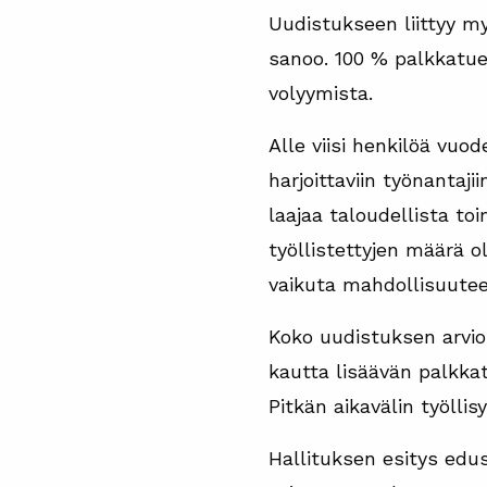
Uudistukseen liittyy my
sanoo. 100 % palkkatuel
volyymista.
Alle viisi henkilöä vuod
harjoittaviin työnantaj
laajaa taloudellista toi
työllistettyjen määrä o
vaikuta mahdollisuuteen
Koko uudistuksen arvioi
kautta lisäävän palkkat
Pitkän aikavälin työlli
Hallituksen esitys edus