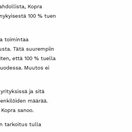
ahdollista, Kopra
 nykyisestä 100 % tuen
ta toimintaa
tusta. Tätä suurempiin
iten, että 100 % tuella
 vuodessa. Muutos ei
rityksissä ja sitä
henkilöiden määrää.
, Kopra sanoo.
n tarkoitus tulla