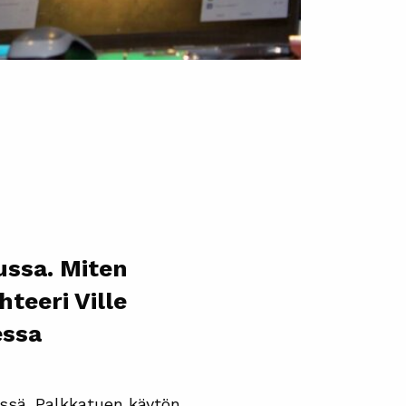
ussa. Miten
hteeri Ville
essa
issä. Palkkatuen käytön