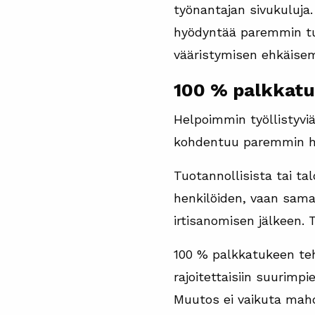
työnantajan sivukuluja
hyödyntää paremmin tulo
vääristymisen ehkäisem
100 % palkkatu
Helpoimmin työllistyvi
kohdentuu paremmin he
Tuotannollisista tai ta
henkilöiden, vaan sama
irtisanomisen jälkeen. 
100 % palkkatukeen teh
rajoitettaisiin suurimpi
Muutos ei vaikuta mahd