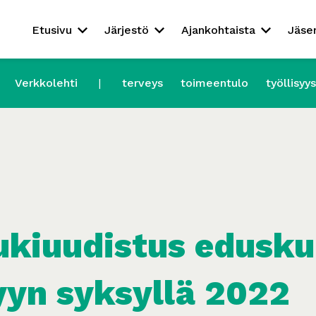
Etusivu
Järjestö
Ajankohtaista
Jäse
Verkkolehti
terveys
toimeentulo
työllisyys
ukiuudistus edusk
yyn syksyllä 2022