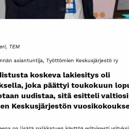
eri, TEM
nnän asiantuntija, Työttömien Keskusjärjestö ry
stusta koskeva lakiesitys oli
sella, joka päättyi toukokuun lop
aan uudistaa, sitä esitteli valtiosi
en Keskusjärjestön vuosikokouks
ena on lisätä palkkatuen käyttöä erityisesti yrityks