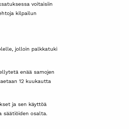
satuksessa voitaisiin
htoja kilpailun
lle, jolloin palkkatuki
edellytetä enää samojen
haetaan 12 kuukautta
set ja sen käyttöä
a säätiöiden osalta.