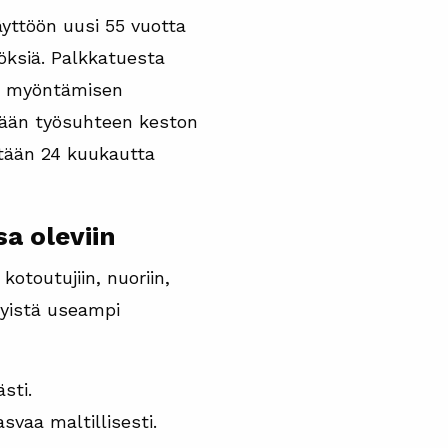
äyttöön uusi 55 vuotta
nöksiä. Palkkatuesta
uen myöntämisen
ntään työsuhteen keston
intään 24 kuukautta
a oleviin
otoutujiin, nuoriin,
ykyistä useampi
sti.
svaa maltillisesti.