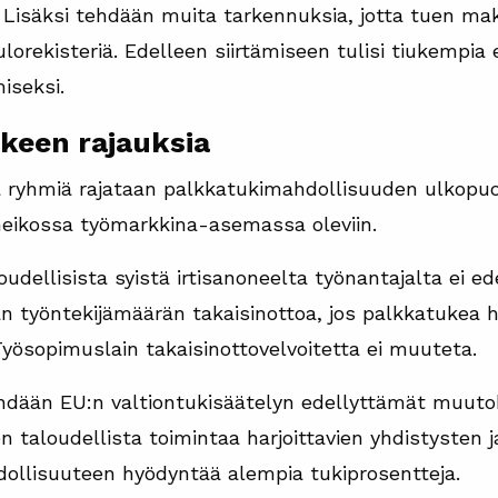
. Lisäksi tehdään muita tarkennuksia, jotta tuen mak
rekisteriä. Edelleen siirtämiseen tulisi tiukempia e
iseksi.
keen rajauksia
ä ryhmiä rajataan palkkatukimahdollisuuden ulkopuole
ikossa työmarkkina-asemassa oleviin.
loudellisista syistä irtisanoneelta työnantajalta ei 
n työntekijämäärän takaisinottoa, jos palkkatukea 
Työsopimuslain takaisinottovelvoitetta ei muuteta.
dään EU:n valtiontukisäätelyn edellyttämät muutok
en taloudellista toimintaa harjoittavien yhdistysten j
ollisuuteen hyödyntää alempia tukiprosentteja.