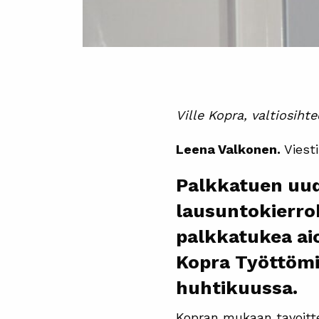
Ville Kopra, valtiosihte
Leena Valkonen.
Viesti
Palkkatuen uudi
lausuntokierrok
palkkatukea aiot
Kopra Työttömi
huhtikuussa.
Kopran mukaan tavoitte