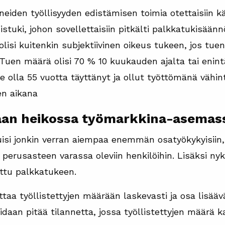
eiden työllisyyden edistämisen toimia otettaisiin k
istuki, johon sovellettaisiin pitkälti palkkatukisään
olisi kuitenkin subjektiivinen oikeus tukeen, jos t
. Tuen määrä olisi 70 % 10 kuukauden ajalta tai eni
lee olla 55 vuotta täyttänyt ja ollut työttömänä väh
en aikana
aan heikossa työmarkkina-asemass
isi jonkin verran aiempaa enemmän osatyökykyisiin, k
n perusasteen varassa oleviin henkilöihin. Lisäksi n
ettu palkkatukeen.
aa työllistettyjen määrään laskevasti ja osa lisäävä
an pitää tilannetta, jossa työllistettyjen määrä ka