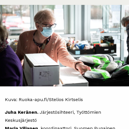
Kuva: Ruoka-apu.fi/Stelios Kirtselis
Juha Keränen.
Järjestösihteeri, Työttömien
Keskusjärjestö
Maria Viljanen.
koordinaattori, Suomen Punainen