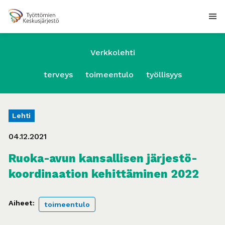
Verkkolehti
terveys
toimeentulo
työllisyys
Lehti
04.12.2021
Ruoka-avun kansallisen järjestö-
koordinaation kehittäminen 2022
Aiheet:
toimeentulo