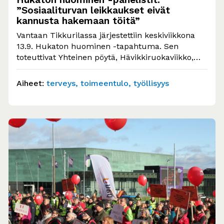
”Sosiaaliturvan leikkaukset eivät
kannusta hakemaan töitä”
Vantaan Tikkurilassa järjestettiin keskiviikkona
13.9. Hukaton huominen -tapahtuma. Sen
toteuttivat Yhteinen pöytä, Hävikkiruokaviikko,
Työttömien Keskusjärjestö, Ohjaamo Vantaa,
Kirkko Vantaalla, Vantaan…
Aiheet:
terveys
toimeentulo
työllisyys