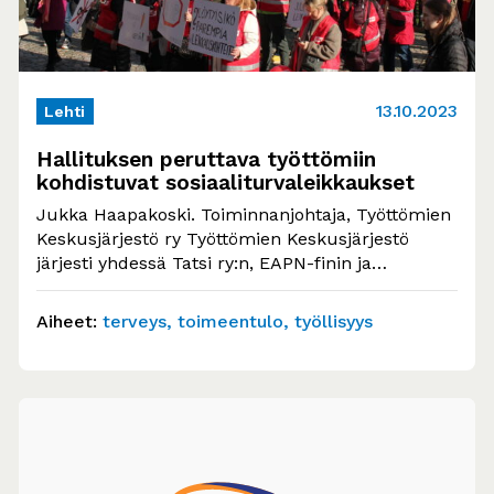
13.10.2023
Lehti
Hallituksen peruttava työttömiin
kohdistuvat sosiaaliturvaleikkaukset
Jukka Haapakoski. Toiminnanjohtaja, Työttömien
Keskusjärjestö ry Työttömien Keskusjärjestö
järjesti yhdessä Tatsi ry:n, EAPN-finin ja
Klubitalot ry:n kanssa Ei julmia leikkauksia -
mielenilmauksen…
Aiheet:
terveys
toimeentulo
työllisyys