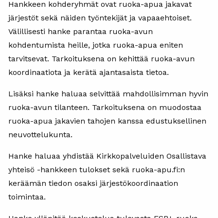
Hankkeen kohderyhmät ovat ruoka-apua jakavat
järjestöt sekä näiden työntekijät ja vapaaehtoiset.
Välillisesti hanke parantaa ruoka-avun
kohdentumista heille, jotka ruoka-apua eniten
tarvitsevat. Tarkoituksena on kehittää ruoka-avun
koordinaatiota ja kerätä ajantasaista tietoa.
Lisäksi hanke haluaa selvittää mahdollisimman hyvin
ruoka-avun tilanteen. Tarkoituksena on muodostaa
ruoka-apua jakavien tahojen kanssa edustuksellinen
neuvottelukunta.
Hanke haluaa yhdistää Kirkkopalveluiden Osallistava
yhteisö -hankkeen tulokset sekä ruoka-apu.fi:n
keräämän tiedon osaksi järjestökoordinaation
toimintaa.