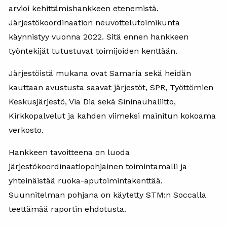
arvioi kehittämishankkeen etenemistä.
Järjestökoordinaation neuvottelutoimikunta
käynnistyy vuonna 2022. Sitä ennen hankkeen
työntekijät tutustuvat toimijoiden kenttään.
Järjestöistä mukana ovat Samaria sekä heidän
kauttaan avustusta saavat järjestöt, SPR, Työttömien
Keskusjärjestö, Via Dia sekä Sininauhaliitto,
Kirkkopalvelut ja kahden viimeksi mainitun kokoama
verkosto.
Hankkeen tavoitteena on luoda
järjestökoordinaatiopohjainen toimintamalli ja
yhteinäistää ruoka-aputoimintakenttää.
Suunnitelman pohjana on käytetty STM:n Soccalla
teettämää raportin ehdotusta.