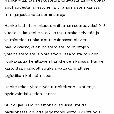
Hanke ylläpitää keskustelua tulevasta ESR+-ruoka-
apukaudesta järjestöjen ja viranomaisten kanssa
mm. järjestämällä seminaareja.
Hanke laatii toimintasuunnitelman seuraavaksi 2–3
vuodeksi kaudelle 2022–2024. Hanke selvittää ja
valmistelee ruoka-aputoiminnassa olevien
päällekkäisyyksien poistamista, toimintojen
yhtenäistämistä ja yhteistyön lisäämistä muiden
ruoka-apua kehittävien hankkeiden kanssa. Hanke
kartoittaa mahdollisuuksia valtakunnallisen
logistiikan kehittämiseen.
Hanke tekee yhteistyösuunnitelman kuntien ja
hyvinvointialueiden kanssa.
SPR ei jaa STM:n valtionavustuksia, mutta
harkinnassa on, että järjestöneuvottelukunta voisi