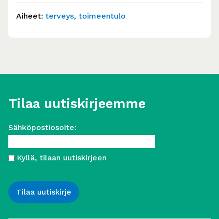
Vastaajina toimivat koulutetut vapaaehtoiset,
joilla…
Aiheet:
terveys
toimeentulo
Tilaa uutiskirjeemme
Sähköpostiosoite:
Kyllä, tilaan uutiskirjeen