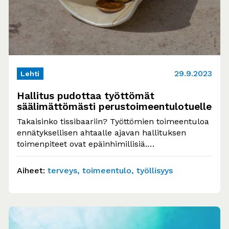
29.9.2023
Lehti
Hallitus pudottaa työttömät
säälimättömästi perustoimeentulotuelle
Takaisinko tissibaariin? Työttömien toimeentuloa
ennätyksellisen ahtaalle ajavan hallituksen
toimenpiteet ovat epäinhimillisiä.
Perustoimeentulotuelle putoamisella on hyvin
ikäviä seurauksia kaikkein haavoittuvimmassa
Aiheet:
terveys
toimeentulo
työllisyys
asemassa…