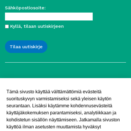
Sähköpostiosoite:
Kyllä, tilaan uutiskirjeen
Työttömien Keskusjärjestö ry
Yliopistonkatu 5
Tämä sivusto käyttää välttämättömiä evästeitä
00100 Helsinki
suorituskyvyn varmistamiseksi sekä yleisen käytön
Puh. 040 547 7090
toimisto (@) tyottomat.fi
seurantaan. Lisäksi käytämme kohdennusevästeitä
Y-tunnus: 1003909-9
käyttäjäkokemuksen parantamiseksi, analytiikkaan ja
kohdistetun sisällön näyttämiseen. Jatkamalla sivuston
käyttöä ilman asetusten muuttamista hyväksyt