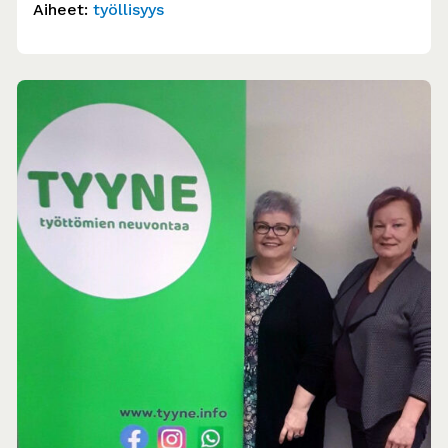
valtiolla,…
Aiheet:
työllisyys