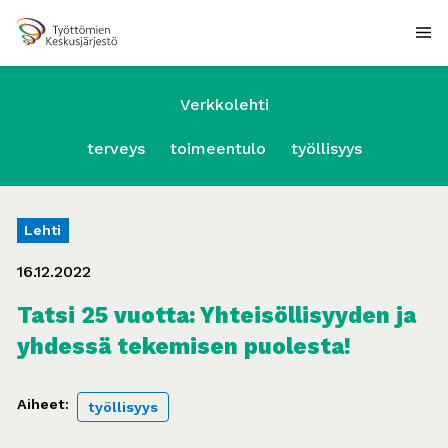
Verkkolehti
terveys
toimeentulo
työllisyys
Lehti
16.12.2022
Tatsi 25 vuotta: Yhteisöllisyyden ja
yhdessä tekemisen puolesta!
Aiheet:
työllisyys