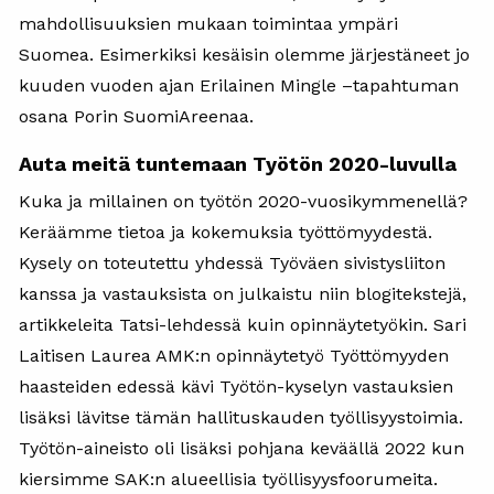
mahdollisuuksien mukaan toimintaa ympäri
Suomea. Esimerkiksi kesäisin olemme järjestäneet jo
kuuden vuoden ajan Erilainen Mingle –tapahtuman
osana Porin SuomiAreenaa.
Auta meitä tuntemaan Työtön 2020-luvulla
Kuka ja millainen on työtön 2020-vuosikymmenellä?
Keräämme tietoa ja kokemuksia työttömyydestä.
Kysely on toteutettu yhdessä Työväen sivistysliiton
kanssa ja vastauksista on julkaistu niin blogitekstejä,
artikkeleita Tatsi-lehdessä kuin opinnäytetyökin. Sari
Laitisen Laurea AMK:n opinnäytetyö Työttömyyden
haasteiden edessä kävi Työtön-kyselyn vastauksien
lisäksi lävitse tämän hallituskauden työllisyystoimia.
Työtön-aineisto oli lisäksi pohjana keväällä 2022 kun
kiersimme SAK:n alueellisia työllisyysfoorumeita.