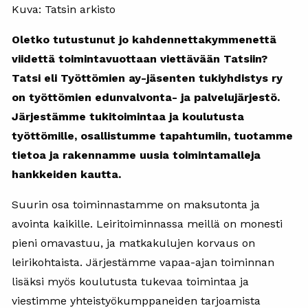
Kuva: Tatsin arkisto
Oletko tutustunut jo kahdennettakymmenettä
viidettä toimintavuottaan viettävään Tatsiin?
Tatsi eli Työttömien ay-jäsenten tukiyhdistys ry
on työttömien edunvalvonta- ja palvelujärjestö.
Järjestämme tukitoimintaa ja koulutusta
työttömille, osallistumme tapahtumiin, tuotamme
tietoa ja rakennamme uusia toimintamalleja
hankkeiden kautta.
Suurin osa toiminnastamme on maksutonta ja
avointa kaikille. Leiritoiminnassa meillä on monesti
pieni omavastuu, ja matkakulujen korvaus on
leirikohtaista. Järjestämme vapaa-ajan toiminnan
lisäksi myös koulutusta tukevaa toimintaa ja
viestimme yhteistyökumppaneiden tarjoamista