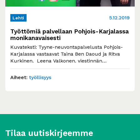
5.12.2019
Lehti
Työttömiä palvellaan Pohjois-Karjalassa
monikanavaisesti
Kuvateksti: Tyyne-neuvontapalvelusta Pohjois-
Karjalassa vastaavat Taina Ben Daoud ja Ritva
Kurkinen. Leena Valkonen. viestinnän
asiantuntija, Työttömien Keskusjärjestö ry
Pohjois-Karjalassa avattiin lokakuussa…
Aiheet:
työllisyys
Tilaa uutiskirjeemme