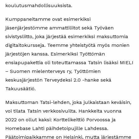
koulutusmahdollisuuksista.
Kumppaneitamme ovat esimerkiksi
jäsenjärjestömme ammattiliitot sekä Työväen
sivistysliitto, joka järjestää esimerkiksi maksuttomia
digitaitokursseja. Teemme yhteistyötä myös monien
järjestöjen kanssa. Esimerkiksi Työttömän
ensiapupakettia oli toteuttamassa Tatsin lisäksi MIELI
– Suomen mielenterveys ry, Työttömien
keskusjärjestön Terveydeksi 2.0 -hanke sekä
Takuusäätiö.
Maksuttoman Tatsi-lehden, joka julkaistaan keväisin,
voi tilata Tatsin verkkosivuilta. Hankkeita vuonna
2022 on ollut kaksi: Korttelikeittiö Porvoossa ja
Homebase Lahti päihdetoipujille Lahdessa.
Päätoimipaikkamme on Helsinki, mutta järjestämme