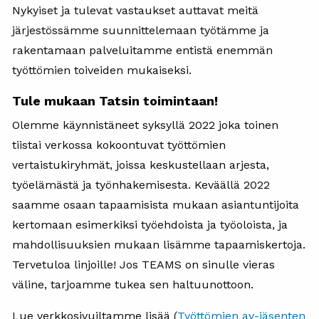
Nykyiset ja tulevat vastaukset auttavat meitä
järjestössämme suunnittelemaan työtämme ja
rakentamaan palveluitamme entistä enemmän
työttömien toiveiden mukaiseksi.
Tule mukaan Tatsin toimintaan!
Olemme käynnistäneet syksyllä 2022 joka toinen
tiistai verkossa kokoontuvat työttömien
vertaistukiryhmät, joissa keskustellaan arjesta,
työelämästä ja työnhakemisesta. Keväällä 2022
saamme osaan tapaamisista mukaan asiantuntijoita
kertomaan esimerkiksi työehdoista ja työoloista, ja
mahdollisuuksien mukaan lisämme tapaamiskertoja.
Tervetuloa linjoille! Jos TEAMS on sinulle vieras
väline, tarjoamme tukea sen haltuunottoon.
Lue verkkosivuiltamme lisää (
Työttömien ay-jäsenten