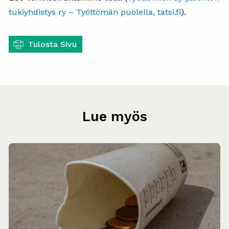
tukiyhdistys ry – Työttömän puolella, tatsi.fi
).
Tulosta Sivu
Lue myös