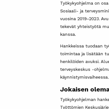
Työkykyohjelma on osa h
Sosiaali- ja terveysmin
vuosina 2019–2023. Avus
tekevät yhteistyötä muu
kanssa.
Hankkeissa tuodaan työ
toimintaa ja lisätään t
henkilöiden avuksi. Alue
terveyskeskus -ohjelma
käynnistymisvaiheessa.
Jokaisen olema
Työkykyohjelman hankepä
Työttömien Keskusjärje