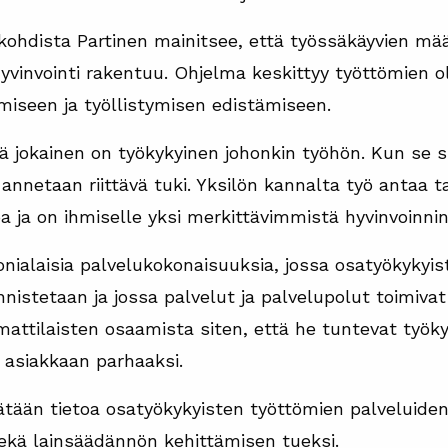
ohdista Partinen mainitsee, että työssäkäyvien mä
hyvinvointi rakentuu. Ohjelma keskittyy työttömien 
miseen ja työllistymisen edistämiseen.
ä jokainen on työkykyinen johonkin työhön. Kun se 
nnetaan riittävä tuki. Yksilön kannalta työ antaa ta
 ja on ihmiselle yksi merkittävimmistä hyvinvoinnin
ialaisia palvelukokonaisuuksia, jossa osatyökykyis
nistetaan ja jossa palvelut ja palvelupolut toimivat
ttilaisten osaamista siten, että he tuntevat työky
 asiakkaan parhaaksi.
ätään tietoa osatyökykyisten työttömien palveluiden
ekä lainsäädännön kehittämisen tueksi.