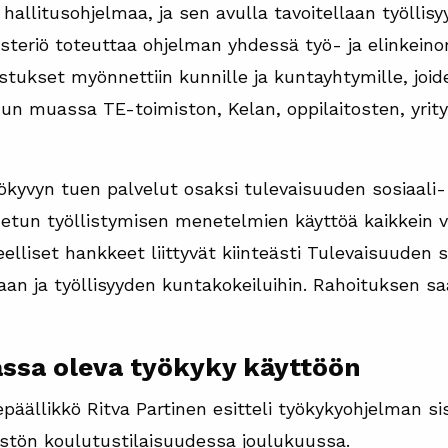
allitusohjelmaa, ja sen avulla tavoitellaan työllis
isteriö toteuttaa ohjelman yhdessä työ- ja elinkein
tukset myönnettiin kunnille ja kuntayhtymille, joid
n muassa TE-toimiston, Kelan, oppilaitosten, yritys
kyvyn tuen palvelut osaksi tulevaisuuden sosiaali-
uetun työllistymisen menetelmien käyttöä kaikkein v
elliset hankkeet liittyvät kiinteästi Tulevaisuuden s
an ja työllisyyden kuntakokeiluihin. Rahoituksen s
ssa oleva työkyky käyttöön
ällikkö Ritva Partinen esitteli työkykyohjelman sisä
stön koulutustilaisuudessa joulukuussa.