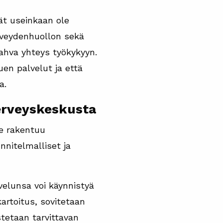
ät useinkaan ole
terveydenhuollon sekä
vahva yhteys työkykyyn.
uen palvelut ja että
a.
terveyskeskusta
ne rakentuu
nnitelmalliset ja
velunsa voi käynnistyä
artoitus, sovitetaan
tetaan tarvittavan