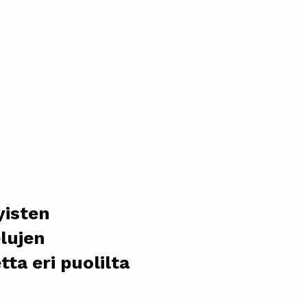
yisten
lujen
ta eri puolilta