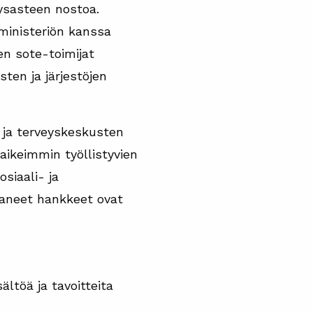
yysasteen nostoa.
oministeriön kanssa
en sote-toimijat
ten ja järjestöjen
 ja terveyskeskusten
aikeimmin työllistyvien
osiaali- ja
aaneet hankkeet ovat
ltöä ja tavoitteita