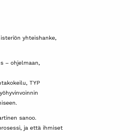
isteriön yhteishanke,
us – ohjelmaan,
ntakokeilu, TYP
yöhyvinvoinnin
iseen.
rtinen sanoo.
rosessi, ja että ihmiset