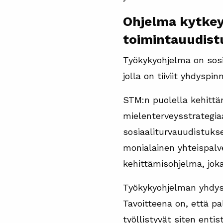
Ohjelma kytkeytyy
toimintauudist
Työkykyohjelma on sosia
jolla on tiiviit yhdyspin
STM:n puolella kehittäm
mielenterveysstrategi
sosiaaliturvauudistuks
monialainen yhteispalv
kehittämisohjelma, jok
Työkykyohjelman yhdysp
Tavoitteena on, että pa
työllistyvät siten enti