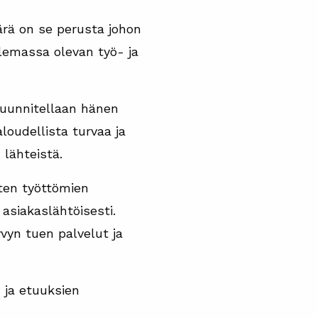
ärä on se perusta johon
olemassa olevan työ- ja
suunnitellaan hänen
loudellista turvaa ja
 lähteistä.
ten työttömien
 asiakaslähtöisesti.
vyn tuen palvelut ja
 ja etuuksien