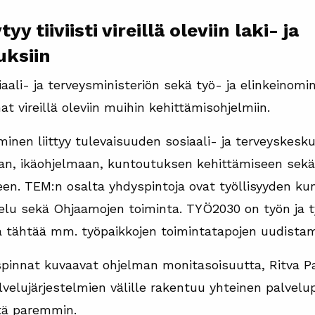
 tiiviisti vireillä oleviin laki- ja
uksiin
ali- ja terveysministeriön sekä työ- ja elinkeinomin
nat vireillä oleviin muihin kehittämisohjelmiin.
inen liittyy tulevaisuuden sosiaali- ja terveyskesk
aan, ikäohjelmaan, kuntoutuksen kehittämiseen sekä
een. TEM:n osalta yhdyspintoja ovat työllisyyden ku
elu sekä Ohjaamojen toiminta. TYÖ2030 on työn ja t
a tähtää mm. työpaikkojen toimintatapojen uudistam
innat kuvaavat ohjelman monitasoisuutta, Ritva Pa
lvelujärjestelmien välille rakentuu yhteinen palvelup
stä paremmin.