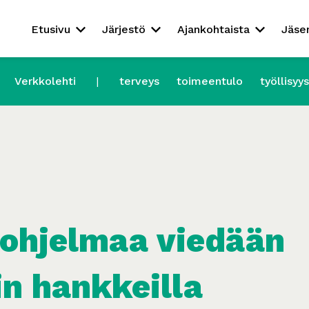
Etusivu
Järjestö
Ajankohtaista
Jäse
Verkkolehti
terveys
toimeentulo
työllisyys
ohjelmaa viedään
n hankkeilla