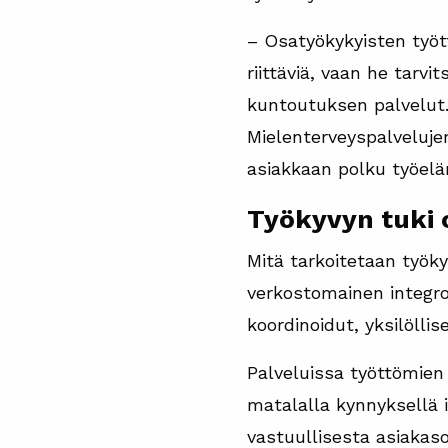
– Osatyökykyisten työt
riittäviä, vaan he tarvi
kuntoutuksen palvelut.
Mielenterveyspalvelujen
asiakkaan polku työelä
Työkyvyn tuki o
Mitä tarkoitetaan työk
verkostomainen integro
koordinoidut, yksilöllis
Palveluissa työttömien 
matalalla kynnyksellä i
vastuullisesta asiakas