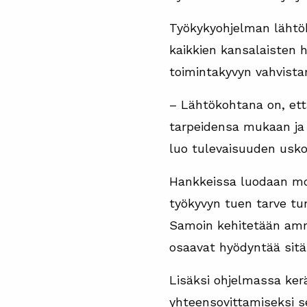
Työkykyohjelman lähtök
kaikkien kansalaisten 
toimintakyvyn vahvista
– Lähtökohtana on, ett
tarpeidensa mukaan ja a
luo tulevaisuuden uskoa
Hankkeissa luodaan mon
työkyvyn tuen tarve tun
Samoin kehitetään amma
osaavat hyödyntää sitä
Lisäksi ohjelmassa ker
yhteensovittamiseksi s