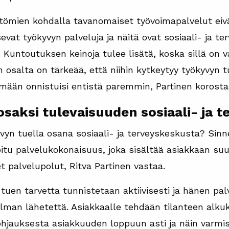
tömien kohdalla tavanomaiset työvoimapalvelut eiv
tsevat työkyvyn palveluja ja näitä ovat sosiaali- ja 
 Kuntoutuksen keinoja tulee lisätä, koska sillä on 
 osalta on tärkeää, että niihin kytkeytyy työkyvyn t
mään onnistuisi entistä paremmin, Partinen korosta
saksi tulevaisuuden sosiaali- ja 
yvyn tuella osana sosiaali- ja terveyskeskusta? Sin
itu palvelukokonaisuus, joka sisältää asiakkaan suu
et palvelupolut, Ritva Partinen vastaa.
tuen tarvetta tunnistetaan aktiivisesti ja hänen pal
lman lähetettä. Asiakkaalle tehdään tilanteen alkuk
ohjauksesta asiakkuuden loppuun asti ja näin varmis