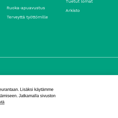
Tuetut lomat
Ruoka-apuavustus
Arkisto
Terveyttä työttömille
seurantaan. Lisäksi käytämme
tämiseen. Jatkamalla sivuston
Tietosuojaseloste
stä
© 2026 Työttömien Keskusjärjestö.