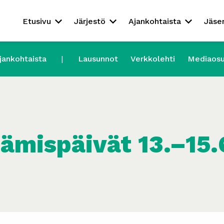
Etusivu
Järjestö
Ajankohtaista
Jäse
jankohtaista
Lausunnot
Verkkolehti
Mediaos
tämispäivät 13.–15.