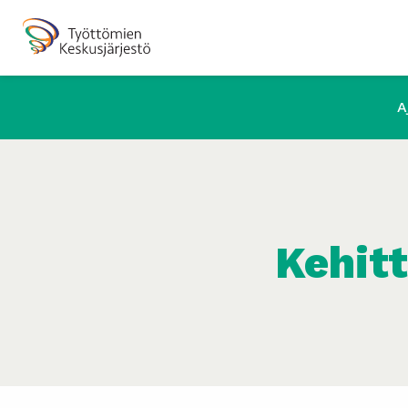
A
Kehit