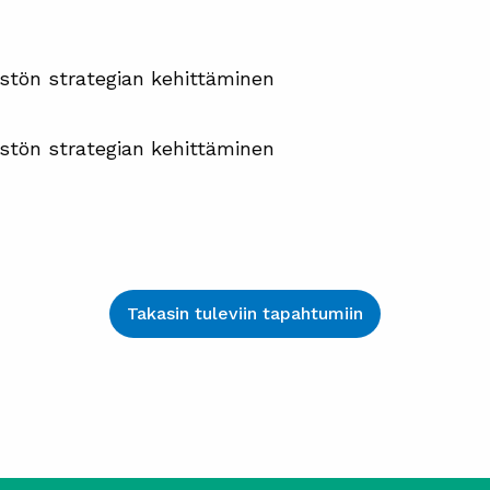
stön strategian kehittäminen
stön strategian kehittäminen
Takasin tuleviin tapahtumiin