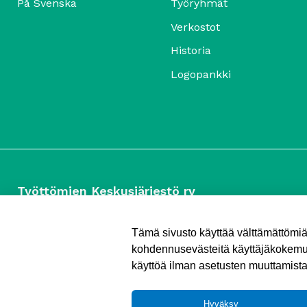
På Svenska
Työryhmät
Verkostot
Historia
Logopankki
Työttömien Keskusjärjestö ry
Yliopistonkatu 5
00100 Helsinki
Tämä sivusto käyttää välttämättömi
Puh. 040 547 7090
kohdennusevästeitä käyttäjäkokemuk
toimisto (@) tyottomat.fi
käyttöä ilman asetusten muuttamist
Y-tunnus: 1003909-9
Hyväksy