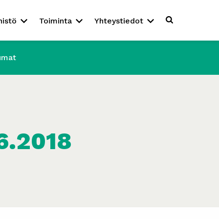
nistö
Toiminta
Yhteystiedot
umat
6.2018