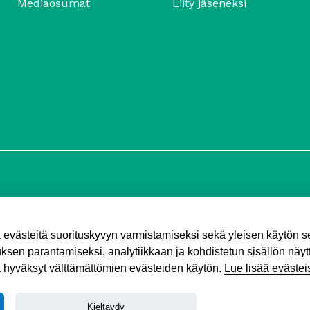
Mediaosumat
Liity jäseneksi
ä evästeitä suorituskyvyn varmistamiseksi sekä yleisen käytön 
sen parantamiseksi, analytiikkaan ja kohdistetun sisällön näyt
a hyväksyt välttämättömien evästeiden käytön.
Lue lisää evästei
Kieltäydy