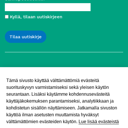
Kyllä, tilaan uutiskirjeen
Työttömien Keskusjärjestö ry
Yliopistonkatu 5
Tämä sivusto käyttää välttämättömiä evästeitä
00100 Helsinki
suorituskyvyn varmistamiseksi sekä yleisen käytön
Puh. 040 547 7090
toimisto (@) tyottomat.fi
seurantaan. Lisäksi käytämme kohdennusevästeitä
Y-tunnus: 1003909-9
käyttäjäkokemuksen parantamiseksi, analytiikkaan ja
kohdistetun sisällön näyttämiseen. Jatkamalla sivuston
käyttöä ilman asetusten muuttamista hyväksyt
välttämättömien evästeiden käytön.
Lue lisää evästeistä