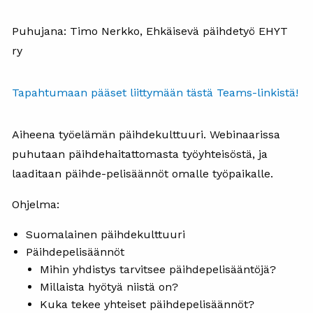
Puhujana: Timo Nerkko, Ehkäisevä päihdetyö EHYT
ry
Tapahtumaan pääset liittymään tästä Teams-linkistä!
Aiheena työelämän päihdekulttuuri.
Webinaarissa
puhutaan päihdehaitattomasta työyhteisöstä, ja
laaditaan päihde-pelisäännöt omalle työpaikalle.
Ohjelma:
Suomalainen päihdekulttuuri
Päihdepelisäännöt
Mihin yhdistys tarvitsee päihdepelisääntöjä?
Millaista hyötyä niistä on?
Kuka tekee yhteiset päihdepelisäännöt?