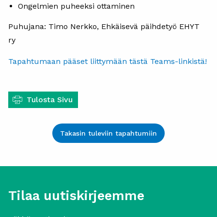
Ongelmien puheeksi ottaminen
Puhujana: Timo Nerkko, Ehkäisevä päihdetyö EHYT
ry
Tapahtumaan pääset liittymään tästä Teams-linkistä!
Tulosta Sivu
Takasin tuleviin tapahtumiin
Tilaa uutiskirjeemme