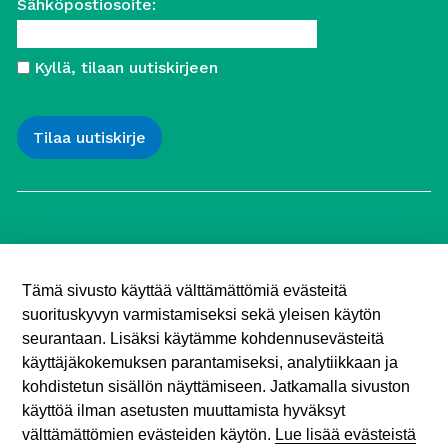
Sähköpostiosoite:
Kyllä, tilaan uutiskirjeen
Työttömien Keskusjärjestö ry
Yliopistonkatu 5
Tämä sivusto käyttää välttämättömiä evästeitä
00100 Helsinki
suorituskyvyn varmistamiseksi sekä yleisen käytön
Puh. 040 547 7090
toimisto (@) tyottomat.fi
seurantaan. Lisäksi käytämme kohdennusevästeitä
Y-tunnus: 1003909-9
käyttäjäkokemuksen parantamiseksi, analytiikkaan ja
kohdistetun sisällön näyttämiseen. Jatkamalla sivuston
käyttöä ilman asetusten muuttamista hyväksyt
välttämättömien evästeiden käytön.
Lue lisää evästeistä