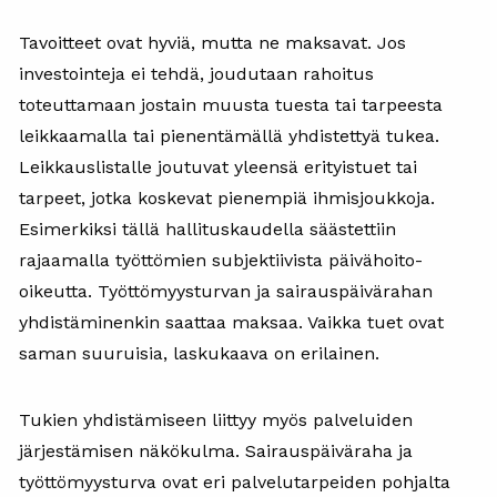
Tavoitteet ovat hyviä, mutta ne maksavat. Jos
investointeja ei tehdä, joudutaan rahoitus
toteuttamaan jostain muusta tuesta tai tarpeesta
leikkaamalla tai pienentämällä yhdistettyä tukea.
Leikkauslistalle joutuvat yleensä erityistuet tai
tarpeet, jotka koskevat pienempiä ihmisjoukkoja.
Esimerkiksi tällä hallituskaudella säästettiin
rajaamalla työttömien subjektiivista päivähoito-
oikeutta. Työttömyysturvan ja sairauspäivärahan
yhdistäminenkin saattaa maksaa. Vaikka tuet ovat
saman suuruisia, laskukaava on erilainen.
Tukien yhdistämiseen liittyy myös palveluiden
järjestämisen näkökulma. Sairauspäiväraha ja
työttömyysturva ovat eri palvelutarpeiden pohjalta