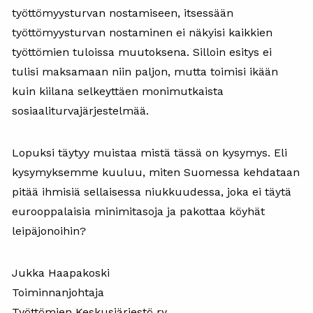
työttömyysturvan nostamiseen, itsessään
työttömyysturvan nostaminen ei näkyisi kaikkien
työttömien tuloissa muutoksena. Silloin esitys ei
tulisi maksamaan niin paljon, mutta toimisi ikään
kuin kiilana selkeyttäen monimutkaista
sosiaaliturvajärjestelmää.
Lopuksi täytyy muistaa mistä tässä on kysymys. Eli
kysymyksemme kuuluu, miten Suomessa kehdataan
pitää ihmisiä sellaisessa niukkuudessa, joka ei täytä
eurooppalaisia minimitasoja ja pakottaa köyhät
leipäjonoihin?
Jukka Haapakoski
Toiminnanjohtaja
Työttömien Keskusjärjestö ry