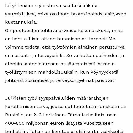
tai yhtenäinen yleisturva saattaisi leikata
asumistukea, mikä osaltaan tasapainottaisi esityksen
kustannuksia.
On puolueiden tehtävä arvioida kokonaiskuva, mikä
on kohtuullista ottaen huomioon eri tarpeet. Me
voimme todeta, että työttömien alhainen perusturva
on sosiaali- ja terveysriski. Se vaikuttaa perheiden ja
etenkin lasten elämään pitkäkestoisesti, samoin
työllistymisen mahdollisuuksiin, kun köyhyydestä
johtuvat sosiaaliset ja terveysongelmat paisuvat.
Julkisten työllisyyspalveluiden määrärahojen
korottamisen tarve, jos se suhteutetaan Tanskaan tai
Ruotsiin, on 2–3 kertainen. Tämä tarkoittaisi noin
400-800 miljoonan euron lisäystä vuosittaiseen
budjettiin. Tällainen korotus ei olisi kertarysäyksellä