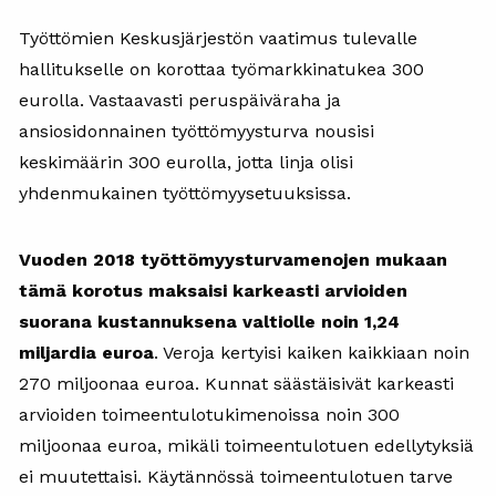
Työttömien Keskusjärjestön vaatimus tulevalle
hallitukselle on korottaa työmarkkinatukea 300
eurolla. Vastaavasti peruspäiväraha ja
ansiosidonnainen työttömyysturva nousisi
keskimäärin 300 eurolla, jotta linja olisi
yhdenmukainen työttömyysetuuksissa.
Vuoden 2018 työttömyysturvamenojen mukaan
tämä korotus maksaisi karkeasti arvioiden
suorana kustannuksena valtiolle noin 1,24
miljardia euroa
. Veroja kertyisi kaiken kaikkiaan noin
270 miljoonaa euroa. Kunnat säästäisivät karkeasti
arvioiden toimeentulotukimenoissa noin 300
miljoonaa euroa, mikäli toimeentulotuen edellytyksiä
ei muutettaisi. Käytännössä toimeentulotuen tarve