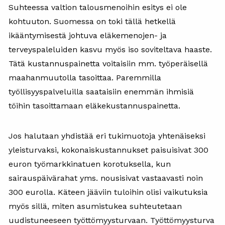
Suhteessa valtion talousmenoihin esitys ei ole
kohtuuton. Suomessa on toki tällä hetkellä
ikääntymisestä johtuva eläkemenojen- ja
terveyspaleluiden kasvu myös iso soviteltava haaste.
Tätä kustannuspainetta voitaisiin mm. työperäisellä
maahanmuutolla tasoittaa. Paremmilla
työllisyyspalveluilla saataisiin enemmän ihmisiä
töihin tasoittamaan eläkekustannuspainetta.
Jos halutaan yhdistää eri tukimuotoja yhtenäiseksi
yleisturvaksi, kokonaiskustannukset paisuisivat 300
euron työmarkkinatuen korotuksella, kun
sairauspäivärahat yms. nousisivat vastaavasti noin
300 eurolla. Käteen jääviin tuloihin olisi vaikutuksia
myös sillä, miten asumistukea suhteutetaan
uudistuneeseen työttömyysturvaan. Työttömyysturva