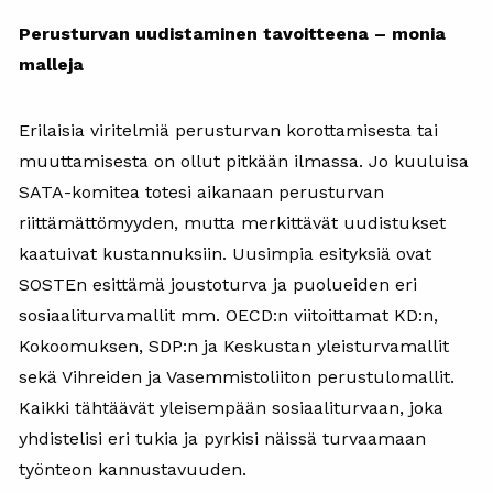
Perusturvan uudistaminen tavoitteena – monia
malleja
Erilaisia viritelmiä perusturvan korottamisesta tai
muuttamisesta on ollut pitkään ilmassa. Jo kuuluisa
SATA-komitea totesi aikanaan perusturvan
riittämättömyyden, mutta merkittävät uudistukset
kaatuivat kustannuksiin. Uusimpia esityksiä ovat
SOSTEn esittämä joustoturva ja puolueiden eri
sosiaaliturvamallit mm. OECD:n viitoittamat KD:n,
Kokoomuksen, SDP:n ja Keskustan yleisturvamallit
sekä Vihreiden ja Vasemmistoliiton perustulomallit.
Kaikki tähtäävät yleisempään sosiaaliturvaan, joka
yhdistelisi eri tukia ja pyrkisi näissä turvaamaan
työnteon kannustavuuden.