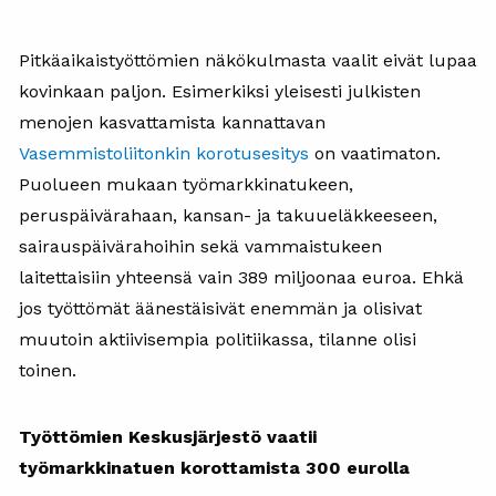
Pitkäaikaistyöttömien näkökulmasta vaalit eivät lupaa
kovinkaan paljon. Esimerkiksi yleisesti julkisten
menojen kasvattamista kannattavan
Vasemmistoliitonkin korotusesitys
on vaatimaton.
Puolueen mukaan työmarkkinatukeen,
peruspäivärahaan, kansan- ja takuueläkkeeseen,
sairauspäivärahoihin sekä vammaistukeen
laitettaisiin yhteensä vain 389 miljoonaa euroa. Ehkä
jos työttömät äänestäisivät enemmän ja olisivat
muutoin aktiivisempia politiikassa, tilanne olisi
toinen.
Työttömien Keskusjärjestö vaatii
työmarkkinatuen korottamista 300 eurolla