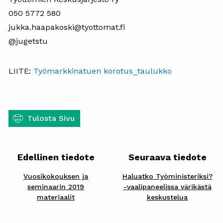
050 5772 580
jukka.haapakoski@tyottomat.fi
@jugetstu
LIITE:
Työmarkkinatuen korotus_taulukko
Tulosta Sivu
Edellinen tiedote
Seuraava tiedote
Vuosikokouksen ja
Haluatko Työministeriksi?
seminaarin 2019
-vaalipaneelissa värikästä
materiaalit
keskustelua