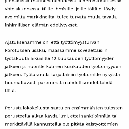
globaalissa markkinataloudessa ja demokraattisessa
yhteiskunnassa. Niille ihmisille, joille töitä ei löydy
avoimilta markkinoilta, tulee turvata mulla tavalla
inhimillisen elämän edellytykset.
Ajatuksenamme on, että työttömyysturvan
korotuksen lisäksi, maassamme sovellettaisiin
työtakuuta aikuisille 12 kuukauden työttömyyden
jälkeen ja nuorille kolmen kuukauden työttömyyden
jälkeen. Työtakuulla tarjottaisiin työttömille nykyistä
huomattavasti paremmat mahdollisuudet tehdä
töitä.
Perustulokokeilusta saatujen ensimmäisten tulosten
perusteella alkaa käydä ilmi, ettei sanktioinnilla tai
merkittävillä kannusteilla ole pitkäaikaistyöttömien