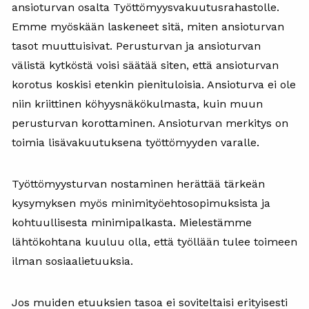
ansioturvan osalta Työttömyysvakuutusrahastolle.
Emme myöskään laskeneet sitä, miten ansioturvan
tasot muuttuisivat. Perusturvan ja ansioturvan
välistä kytköstä voisi säätää siten, että ansioturvan
korotus koskisi etenkin pienituloisia. Ansioturva ei ole
niin kriittinen köhyysnäkökulmasta, kuin muun
perusturvan korottaminen. Ansioturvan merkitys on
toimia lisävakuutuksena työttömyyden varalle.
Työttömyysturvan nostaminen herättää tärkeän
kysymyksen myös minimityöehtosopimuksista ja
kohtuullisesta minimipalkasta. Mielestämme
lähtökohtana kuuluu olla, että työllään tulee toimeen
ilman sosiaalietuuksia.
Jos muiden etuuksien tasoa ei soviteltaisi erityisesti