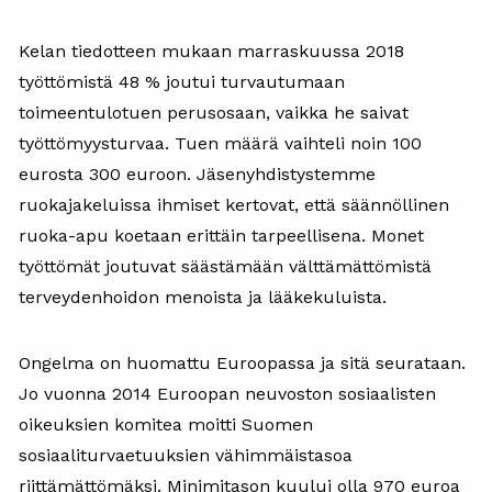
Kelan tiedotteen mukaan marraskuussa 2018
työttömistä 48 % joutui turvautumaan
toimeentulotuen perusosaan, vaikka he saivat
työttömyysturvaa. Tuen määrä vaihteli noin 100
eurosta 300 euroon. Jäsenyhdistystemme
ruokajakeluissa ihmiset kertovat, että säännöllinen
ruoka-apu koetaan erittäin tarpeellisena. Monet
työttömät joutuvat säästämään välttämättömistä
terveydenhoidon menoista ja lääkekuluista.
Ongelma on huomattu Euroopassa ja sitä seurataan.
Jo vuonna 2014 Euroopan neuvoston sosiaalisten
oikeuksien komitea moitti Suomen
sosiaaliturvaetuuksien vähimmäistasoa
riittämättömäksi. Minimitason kuului olla 970 euroa