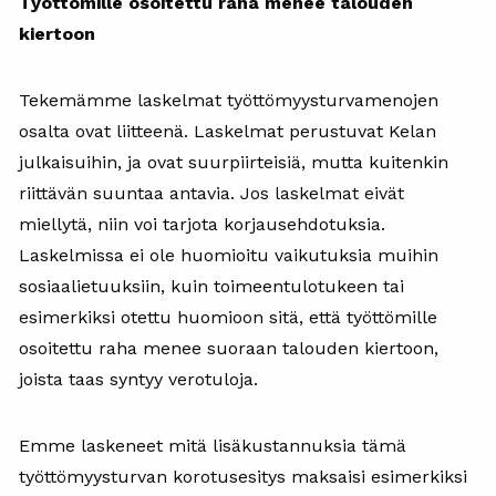
Työttömille osoitettu raha menee talouden
kiertoon
Tekemämme laskelmat työttömyysturvamenojen
osalta ovat liitteenä. Laskelmat perustuvat Kelan
julkaisuihin, ja ovat suurpiirteisiä, mutta kuitenkin
riittävän suuntaa antavia. Jos laskelmat eivät
miellytä, niin voi tarjota korjausehdotuksia.
Laskelmissa ei ole huomioitu vaikutuksia muihin
sosiaalietuuksiin, kuin toimeentulotukeen tai
esimerkiksi otettu huomioon sitä, että työttömille
osoitettu raha menee suoraan talouden kiertoon,
joista taas syntyy verotuloja.
Emme laskeneet mitä lisäkustannuksia tämä
työttömyysturvan korotusesitys maksaisi esimerkiksi