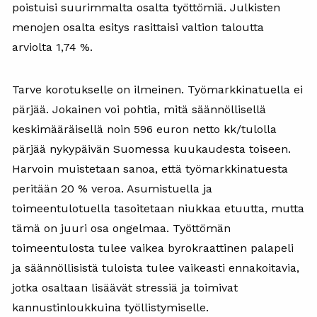
poistuisi suurimmalta osalta työttömiä. Julkisten
menojen osalta esitys rasittaisi valtion taloutta
arviolta 1,74 %.
Tarve korotukselle on ilmeinen. Työmarkkinatuella ei
pärjää. Jokainen voi pohtia, mitä säännöllisellä
keskimääräisellä noin 596 euron netto kk/tulolla
pärjää nykypäivän Suomessa kuukaudesta toiseen.
Harvoin muistetaan sanoa, että työmarkkinatuesta
peritään 20 % veroa. Asumistuella ja
toimeentulotuella tasoitetaan niukkaa etuutta, mutta
tämä on juuri osa ongelmaa. Työttömän
toimeentulosta tulee vaikea byrokraattinen palapeli
ja säännöllisistä tuloista tulee vaikeasti ennakoitavia,
jotka osaltaan lisäävät stressiä ja toimivat
kannustinloukkuina työllistymiselle.