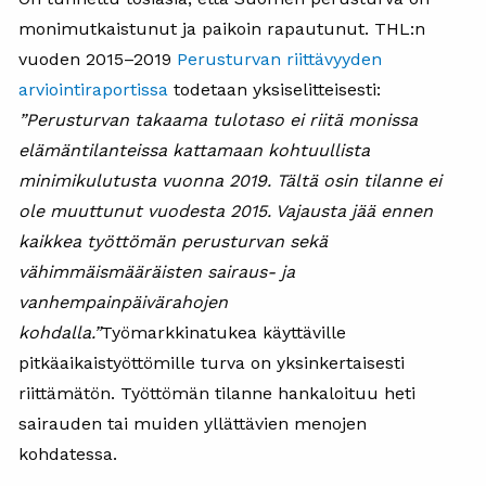
monimutkaistunut ja paikoin rapautunut. THL:n
vuoden 2015–2019
Perusturvan riittävyyden
arviointiraportissa
todetaan yksiselitteisesti:
”Perusturvan takaama tulotaso ei riitä monissa
elämäntilanteissa kattamaan kohtuullista
minimikulutusta vuonna 2019. Tältä osin tilanne ei
ole muuttunut vuodesta 2015. Vajausta jää ennen
kaikkea työttömän perusturvan sekä
vähimmäismääräisten sairaus- ja
vanhempainpäivärahojen
kohdalla.”
Työmarkkinatukea käyttäville
pitkäaikaistyöttömille turva on yksinkertaisesti
riittämätön. Työttömän tilanne hankaloituu heti
sairauden tai muiden yllättävien menojen
kohdatessa.