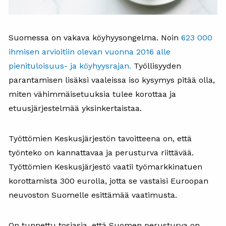
Suomessa on vakava köyhyysongelma. Noin
623 000
ihmisen arvioitiin olevan vuonna 2016 alle
pienituloisuus- ja köyhyysrajan.
Työllisyyden
parantamisen lisäksi vaaleissa iso kysymys pitää olla,
miten vähimmäisetuuksia tulee korottaa ja
etuusjärjestelmää yksinkertaistaa.
Työttömien Keskusjärjestön tavoitteena on, että
työnteko on kannattavaa ja perusturva riittävää.
Työttömien Keskusjärjestö vaatii työmarkkinatuen
korottamista 300 eurolla, jotta se vastaisi Euroopan
neuvoston Suomelle esittämää vaatimusta.
On tunnettu tosiasia, että Suomen perusturva on