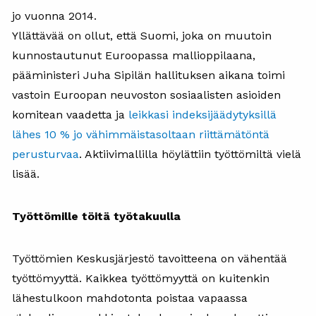
jo vuonna 2014.
Yllättävää on ollut, että Suomi, joka on muutoin
kunnostautunut Euroopassa mallioppilaana,
pääministeri Juha Sipilän hallituksen aikana toimi
vastoin Euroopan neuvoston sosiaalisten asioiden
komitean vaadetta ja
leikkasi indeksijäädytyksillä
lähes 10 % jo vähimmäistasoltaan riittämätöntä
perusturvaa
. Aktiivimallilla höylättiin työttömiltä vielä
lisää.
Työttömille töitä työtakuulla
Työttömien Keskusjärjestö tavoitteena on vähentää
työttömyyttä. Kaikkea työttömyyttä on kuitenkin
lähestulkoon mahdotonta poistaa vapaassa