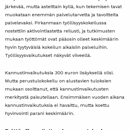
järkevää, mutta asteittain kyllä, kun tekemisen tavat
muokataan enemmän palvelutarvetta ja tavoitteita
palvelevaksi. Pirkanmaan työllisyyskokeilussa
nostettiin aktivointiastetta reilusti, ja tutkimusten
mukaan työttömät ovat pääosin olleet keskimäärin
hyvin tyytyväisiä kokeilun aikaisiin palveluihin.
Työllisyysvaikutukset näkyvät viiveellä.
Kannustinvaikutuksia 300 euron lisäyksellä olisi.
Mutta perustulokokeilu on alustavien tuloksien
mukaan osoittanut, että kannustinvaikutusten
merkitystä paisutellaan. Ensimmäisen vuoden aikana
kannustinvaikutuksia ei havaittu, mutta koettu
hyvinvointi parani keskimäärin.