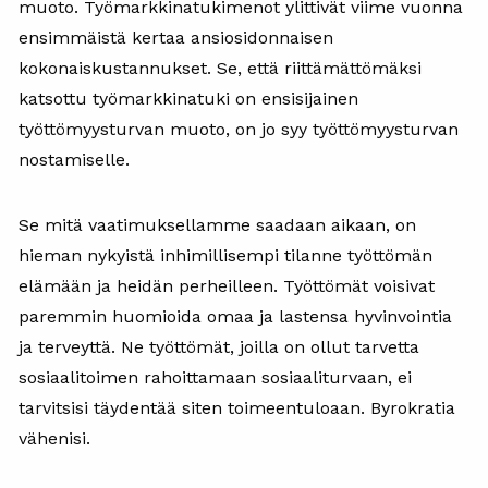
muoto. Työmarkkinatukimenot ylittivät viime vuonna
ensimmäistä kertaa ansiosidonnaisen
kokonaiskustannukset. Se, että riittämättömäksi
katsottu työmarkkinatuki on ensisijainen
työttömyysturvan muoto, on jo syy työttömyysturvan
nostamiselle.
Se mitä vaatimuksellamme saadaan aikaan, on
hieman nykyistä inhimillisempi tilanne työttömän
elämään ja heidän perheilleen. Työttömät voisivat
paremmin huomioida omaa ja lastensa hyvinvointia
ja terveyttä. Ne työttömät, joilla on ollut tarvetta
sosiaalitoimen rahoittamaan sosiaaliturvaan, ei
tarvitsisi täydentää siten toimeentuloaan. Byrokratia
vähenisi.