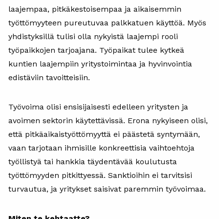
laajempaa, pitkäkestoisempaa ja aikaisemmin
työttömyyteen pureutuvaa palkkatuen käyttöä. Myös
yhdistyksillä tulisi olla nykyistä laajempi rooli
työpaikkojen tarjoajana. Työpaikat tulee kytkeä
kuntien laajempiin yritystoimintaa ja hyvinvointia
edistäviin tavoitteisiin.
Työvoima olisi ensisijaisesti edelleen yritysten ja
avoimen sektorin käytettävissä. Erona nykyiseen olisi,
että pitkäaikaistyöttömyyttä ei päästetä syntymään,
vaan tarjotaan ihmisille konkreettisia vaihtoehtoja
työllistyä tai hankkia täydentävää koulutusta
työttömyyden pitkittyessä. Sanktioihin ei tarvitsisi
turvautua, ja yritykset saisivat paremmin työvoimaa.
Miten te kehtaatte?