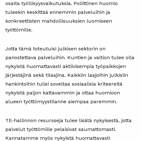
osalta työllisyysvaikutuksia. Poliittinen huomio
tuleekin keskittää ennemmin palveluihin ja
konkreettisten mahdollisuuksien luomiseen
työttömille.
Jotta tämä toteutuisi julkisen sektorin on
panostettava palveluihin. Kuntien ja valtion tulee olla
nykyistä huomattavasti aktiivisempia työpaikkojen
järjestäjinä sekä tilaajina. Kaikkiin laajoihin julkisiin
hankintoihin tulisi soveltaa sosiaalisia kriteereitä
nykyistä paljon kattavammin ja ottaa huomioon
alueen työttömyystilanne aiempaa paremmin.
TE-hallinnon resursseja tulee lisätä nykyisestä, jotta
palvelut työttömille pelaisivat saumattomasti.
Kannatamme myös nykyistä huomattavasti