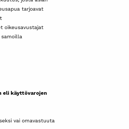
keusapua tarjoavat
t
et oikeusavustajat
 samoilla
 eli käyttövarojen
iseksi vai omavastuuta