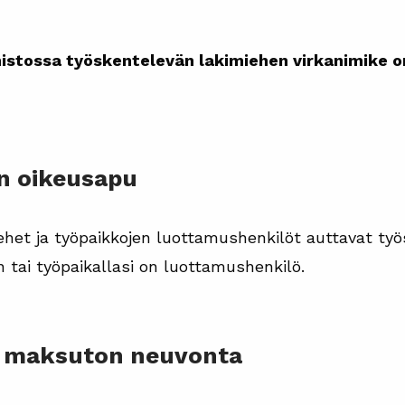
istossa työskentelevän lakimiehen virkanimike on
en oikeusapu
iehet ja työpaikkojen luottamushenkilöt auttavat työ
n tai työpaikallasi on luottamushenkilö.
on maksuton neuvonta