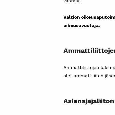
vastaan.
Valtion oikeusaputoim
oikeusavustaja.
Ammattiliittoj
Ammattiliittojen lakim
olet ammattiliiton jäse
Asianajajaliit