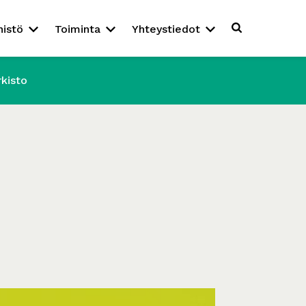
nistö
Toiminta
Yhteystiedot
rkisto