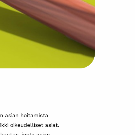
en asian hoitamista
kki oikeudelliset asiat.
kuutus, josta asian