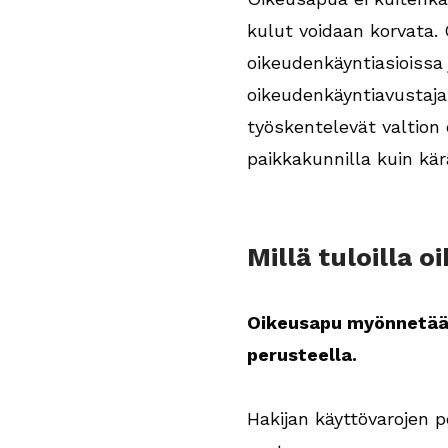
kulut voidaan korvata. 
oikeudenkäyntiasioissa 
oikeudenkäyntiavustajat
työskentelevät valtion 
paikkakunnilla kuin kä
Millä tuloilla
Oikeusapu myönnetään 
perusteella.
Hakijan käyttövarojen 