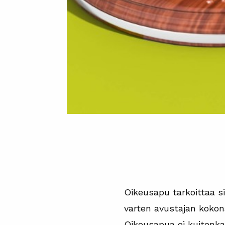
Oikeusapu tarkoittaa si
varten avustajan kokonaa
Oikeusapua ei kuitenka