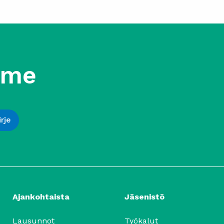
mme
Ajankohtaista
Jäsenistö
Lausunnot
Työkalut