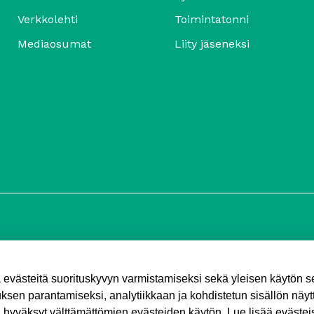
Verkkolehti
Toimintatonni
Mediaosumat
Liity jäseneksi
ä evästeitä suorituskyvyn varmistamiseksi sekä yleisen käytön 
sen parantamiseksi, analytiikkaan ja kohdistetun sisällön näyt
a hyväksyt välttämättömien evästeiden käytön.
Lue lisää evästei