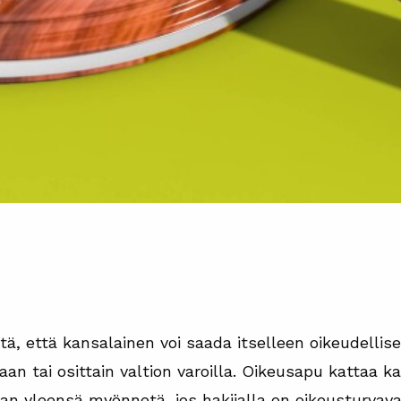
tä, että kansalainen voi saada itselleen oikeudellis
n tai osittain valtion varoilla. Oikeusapu kattaa kai
an yleensä myönnetä, jos hakijalla on oikeusturvava