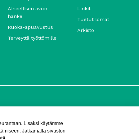
Aineellisen avun
Linkit
hanke
Tuetut lomat
Ruoka-apuavustus
Arkisto
Terveyttä työttömille
seurantaan. Lisäksi käytämme
tämiseen. Jatkamalla sivuston
Tietosuojaseloste
stä