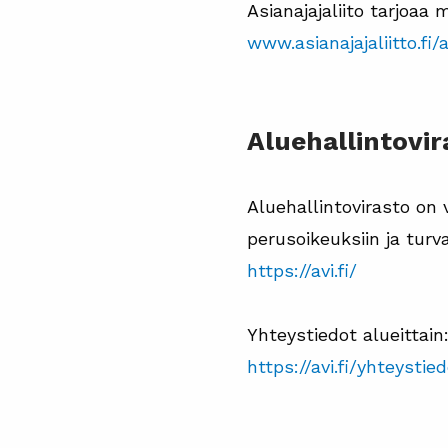
Asianajajaliito tarjoa
www.asianajajaliitto.fi/
Aluehallintovir
Aluehallintovirasto on 
perusoikeuksiin ja turva
https://avi.fi/
Yhteystiedot alueittain
https://avi.fi/yhteystie