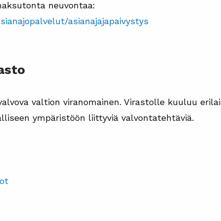
a maksutonta neuvontaa:
asianajopalvelut/asianajajapaivystys
asto
valvova valtion viranomainen. Virastolle kuuluu erila
lliseen ympäristöön liittyviä valvontatehtäviä.
:
dot