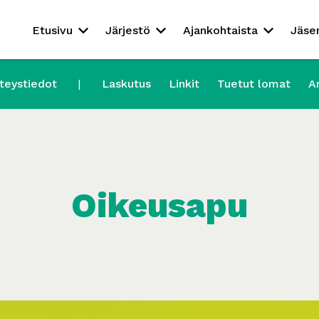
Etusivu
Järjestö
Ajankohtaista
Jäse
teystiedot
Laskutus
Linkit
Tuetut lomat
A
Oikeusapu