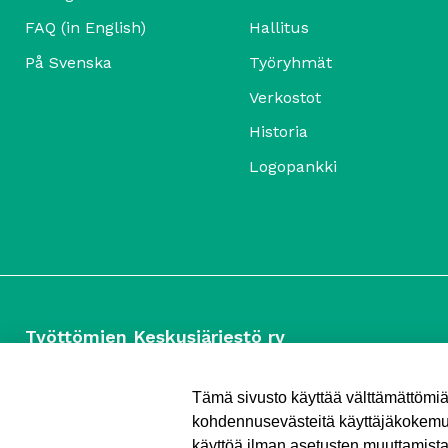
FAQ (in English)
Hallitus
På Svenska
Työryhmät
Verkostot
Historia
Logopankki
Työttömien Keskusjärjestö ry
Yliopistonkatu 5
00100 Helsinki
Tämä sivusto käyttää välttämättömi
Puh. 040 547 7090
kohdennusevästeitä käyttäjäkokemuk
toimisto (@) tyottomat.fi
käyttöä ilman asetusten muuttamist