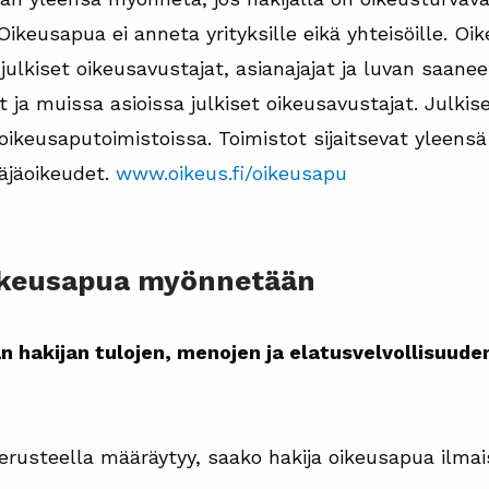
Oikeusapua ei anneta yrityksille eikä yhteisöille. Oi
julkiset oikeusavustajat, asianajajat ja luvan saanee
 ja muissa asioissa julkiset oikeusavustajat. Julkis
oikeusaputoimistoissa. Toimistot sijaitsevat yleensä
räjäoikeudet.
www.oikeus.fi/oikeusapu
 oikeusapua myönnetään
hakijan tulojen, menojen ja elatusvelvollisuuden
perusteella määräytyy, saako hakija oikeusapua ilma