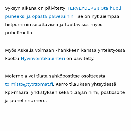
Syksyn aikana on päivitetty
TERVEYDEKSI! Ota huoli
puheeksi ja opasta palveluihin.
Se on nyt aiempaa
helpommin selattavissa ja luettavissa myös
puhelimella.
Myös Askelia voimaan -hankkeen kanssa yhteistyössä
koottu
Hyvinvointikalenteri
on päivitetty.
Molempia voi tilata sähköpostitse osoitteesta
toimisto@tyottomat.fi
. Kerro tilauksen yhteydessä
kpl-määrä, yhdistyksen sekä tilaajan nimi, postiosoite
ja puhelinnumero.