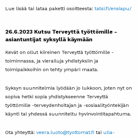
Lue lisää tai lataa paketti osoitteesta:
tatsi.fi/ensiapu/
26.6.2023 Kutsu Terveyttä työttömille -
asiantuntijat syksyllä käymään
Kevät on ollut kiireinen Terveyttä työttömille -
toiminnassa, ja vierailuja yhdistyksiin ja
toimipaikkoihin on tehty ympäri maata.
Syksyn suunnitelmia lyödään jo lukkoon, joten nyt on
sopiva hetki sopia yhdistykseenne Terveyttä
työttömille -terveydenhoitajan ja -sosiaalityöntekijän
käynti tai yhdessä suunniteltu hyvinvointitapahtuma.
Ota yhteyttä:
veera.luoto@tyottomat.fi
tai
ulla-