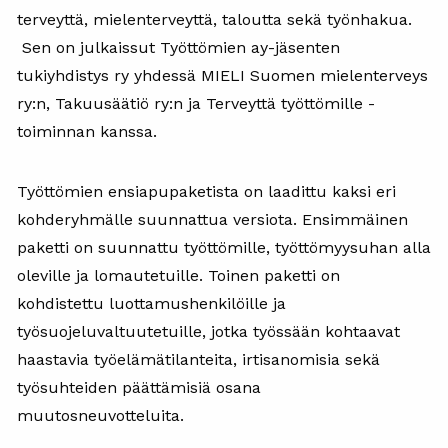
terveyttä, mielenterveyttä, taloutta sekä työnhakua.
Sen on julkaissut Työttömien ay-jäsenten
tukiyhdistys ry yhdessä MIELI Suomen mielenterveys
ry:n, Takuusäätiö ry:n ja Terveyttä työttömille -
toiminnan kanssa.
Työttömien ensiapupaketista on laadittu kaksi eri
kohderyhmälle suunnattua versiota. Ensimmäinen
paketti on suunnattu työttömille, työttömyysuhan alla
oleville ja lomautetuille. Toinen paketti on
kohdistettu luottamushenkilöille ja
työsuojeluvaltuutetuille, jotka työssään kohtaavat
haastavia työelämätilanteita, irtisanomisia sekä
työsuhteiden päättämisiä osana
muutosneuvotteluita.