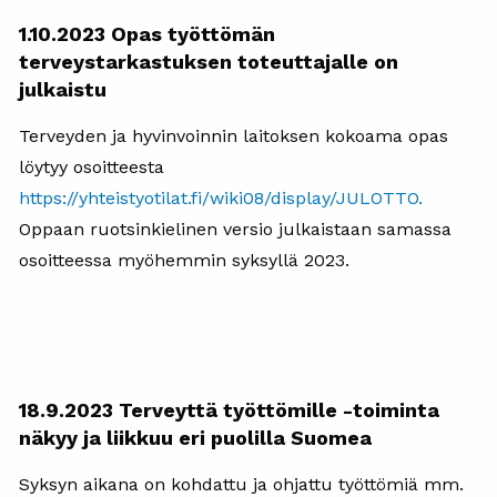
1.10.2023 Opas työttömän
terveystarkastuksen toteuttajalle on
julkaistu
Terveyden ja hyvinvoinnin laitoksen kokoama opas
löytyy osoitteesta
https://yhteistyotilat.fi/wiki08/display/JULOTTO.
Oppaan ruotsinkielinen versio julkaistaan samassa
osoitteessa myöhemmin syksyllä 2023.
18.9.2023 Terveyttä työttömille -toiminta
näkyy ja liikkuu eri puolilla Suomea
Syksyn aikana on kohdattu ja ohjattu työttömiä mm.