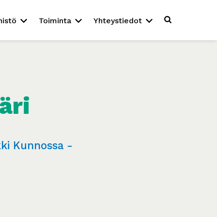
nistö
Toiminta
Yhteystiedot
äri
kki Kunnossa -