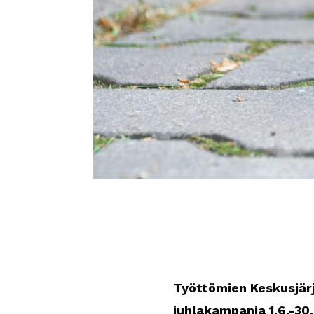
Työttömien Keskusjärj
juhlakampanja 1.6.-30