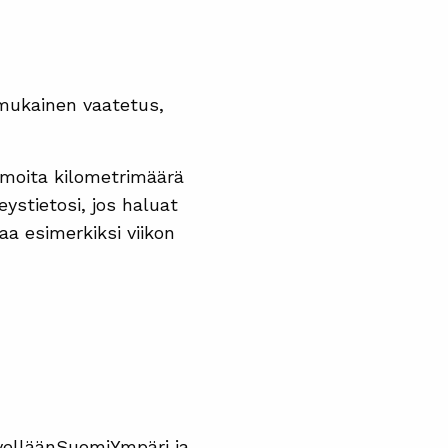
 mukainen vaatetus,
 Ilmoita kilometrimäärä
eystietosi, jos haluat
aa esimerkiksi viikon
velläänSuomiYmpäri ja