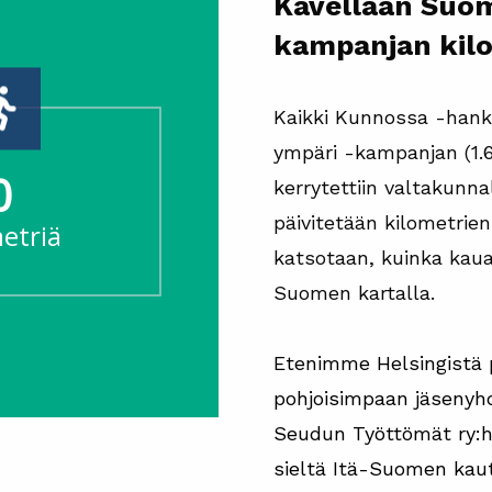
Kävellään Suom
kampanjan kilo
Kaikki Kunnossa -han
ympäri -kampanjan (1.6.
0
kerrytettiin valtakunnal
päivitetään kilometrie
etriä
katsotaan, kuinka kaua
Suomen kartalla.
Etenimme Helsingistä p
pohjoisimpaan jäsenyh
Seudun Työttömät ry:
sieltä Itä-Suomen kaut