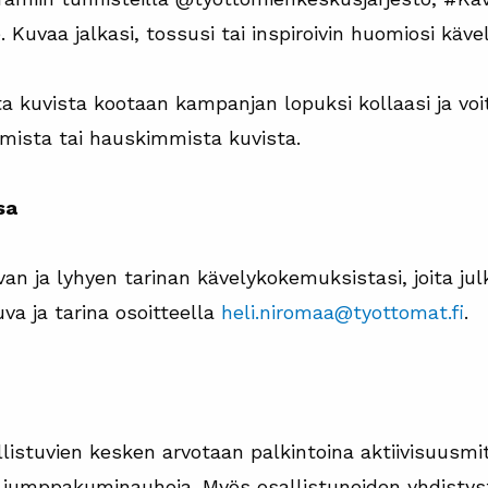
uvaa jalkasi, tossusi tai inspiroivin huomiosi kävely
ta kuvista kootaan kampanjan lopuksi kollaasi ja vo
mmista tai hauskimmista kuvista.
sa
uvan ja lyhyen tarinan kävelykokemuksistasi, joita 
va ja tarina osoitteella
heli.niromaa@tyottomat.fi
.
istuvien kesken arvotaan palkintoina aktiivisuusmitt
a jumppakuminauhoja. Myös osallistuneiden yhdisty