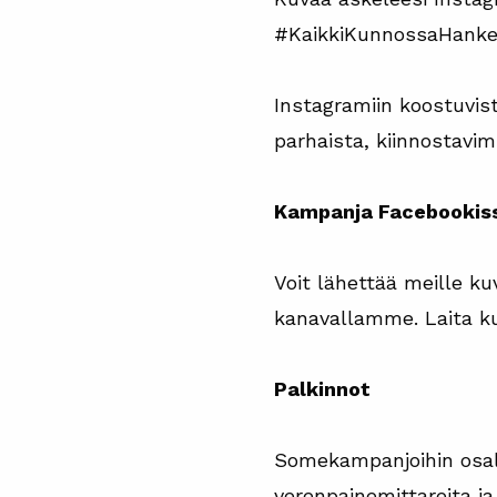
#KaikkiKunnossaHanke. K
Instagramiin koostuvis
parhaista, kiinnostavi
Kampanja Facebookis
Voit lähettää meille k
kanavallamme. Laita ku
Palkinnot
Somekampanjoihin osall
verenpainemittareita j