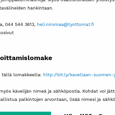
tavälineiden hankintaan.
aa, 044 544 3613,
heli.niromaa@tyottomat.fi
osivut
moittamislomake
t tällä lomakkeella:
http://bit.ly/kavellaan-suomen-
ös kävelijän nimeä ja sähköpostia. Kohdat voi jättä
allistua palkintojen arvontaan, lisää nimesi ja sähkö