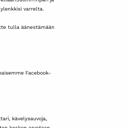
lenkkisi varrelta.
itte tulla äänestämään
julkaisemme Facebook-
ari, kävelysauvoja,
sten kesken arvotaan