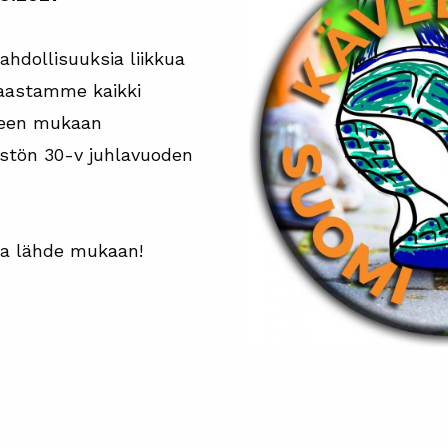
ahdollisuuksia liikkua
Haastamme kaikki
neen mukaan
estön 30-v juhlavuoden
a lähde mukaan!