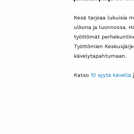
Kesä tarjoaa lukuisia m
ulkona ja luonnossa. 
työttömät perhekunti
Työttömien Keskusjärj
kävelytapahtumaan.
Katso
10 syytä kävellä
j