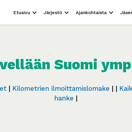
Etusivu
Järjestö
Ajankohtaista
Jäse
vellään Suomi ymp
et
|
Kilometrien ilmoittamislomake
| |
Kai
hanke
|