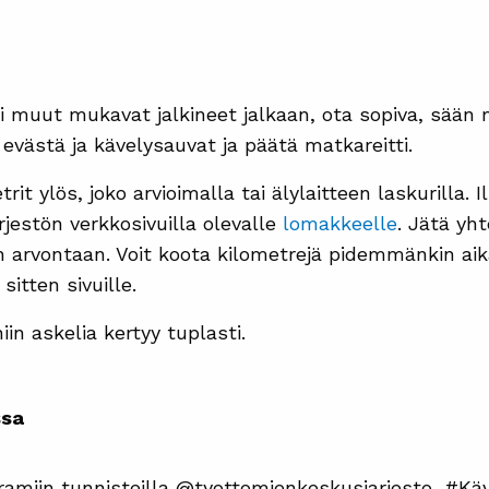
ai muut mukavat jalkineet jalkaan, ota sopiva, sään
evästä ja kävelysauvat ja päätä matkareitti.
trit ylös, joko arvioimalla tai älylaitteen laskurilla.
jestön verkkosivuilla olevalle
lomakkeelle
. Jätä yht
en arvontaan. Voit koota kilometrejä pidemmänkin aik
sitten sivuille.
in askelia kertyy tuplasti.
ssa
ramiin tunnisteilla @tyottomienkeskusjarjesto, #Kä