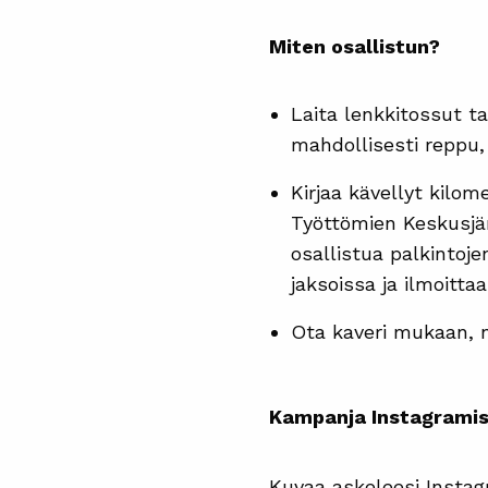
Miten osallistun?
Laita lenkkitossut t
mahdollisesti reppu, 
Kirjaa kävellyt kilome
Työttömien Keskusjär
osallistua palkintoj
jaksoissa ja ilmoittaa 
Ota kaveri mukaan, ni
Kampanja Instagrami
Kuvaa askeleesi Instag