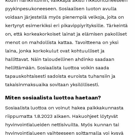
kodin hankintoihin, vaikkapa äkisti rikkoontuneeseen
pyykinpesukoneeseen. Sosiaalisen luoton avulla
voidaan järjestellä myös pienempiä velkoja, joita on
kertynyt esimerkiksi eri pikavippiyrityksille. Tärkeintä
on, että korkeakorkoiset lainat ja elämisen pakolliset
menot on mahdollista kattaa. Tavoitteena on yksi
laina, jonka korkokulut ovat kohtuulliset ja
hallittavat. Näin taloudellinen ahdinko saadaan
hellittämään. Sosiaalista luottoa voikin saada
tapauskohtaisesti sadoista euroista tuhansiin ja
takaisinmaksuaika sovitaan yksilöllisesti.
Miten sosiaalista luottoa haetaan?
Sosiaalista luottoa on voinut hakea paikkakunnasta
riippumatta 1.8.2023 alkaen. Hakuohjeet löytyvät
hyvinvointialueiden nettisivuilta. Myös kunnan tai
hyvinvointialueen vaihteeseen soittamalla voi kysyä