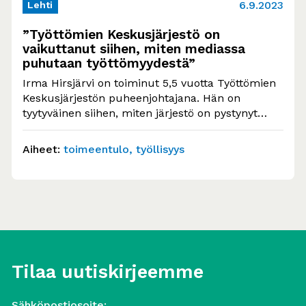
6.9.2023
Lehti
”Työttömien Keskusjärjestö on
vaikuttanut siihen, miten mediassa
puhutaan työttömyydestä”
Irma Hirsjärvi on toiminut 5,5 vuotta Työttömien
Keskusjärjestön puheenjohtajana. Hän on
tyytyväinen siihen, miten järjestö on pystynyt
muuttamaan median tapaa…
Aiheet:
toimeentulo
työllisyys
Tilaa uutiskirjeemme
Sähköpostiosoite: