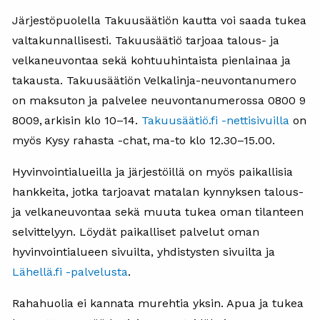
Järjestöpuolella Takuusäätiön kautta voi saada tukea
valtakunnallisesti. Takuusäätiö tarjoaa talous- ja
velkaneuvontaa sekä kohtuuhintaista pienlainaa ja
takausta. Takuusäätiön Velkalinja-neuvontanumero
on maksuton ja palvelee neuvontanumerossa 0800 9
8009, arkisin klo 10–14.
Takuusäätiö.fi -nettisivuilla
on
myös Kysy rahasta -chat, ma-to klo 12.30–15.00.
Hyvinvointialueilla ja järjestöillä on myös paikallisia
hankkeita, jotka tarjoavat matalan kynnyksen talous-
ja velkaneuvontaa sekä muuta tukea oman tilanteen
selvittelyyn. Löydät paikalliset palvelut oman
hyvinvointialueen sivuilta, yhdistysten sivuilta ja
Lähellä.fi -palvelusta
.
Rahahuolia ei kannata murehtia yksin. Apua ja tukea