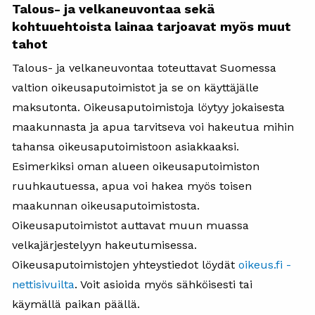
Talous- ja velkaneuvontaa sekä
kohtuuehtoista lainaa tarjoavat myös muut
tahot
Talous- ja velkaneuvontaa toteuttavat Suomessa
valtion oikeusaputoimistot ja se on käyttäjälle
maksutonta. Oikeusaputoimistoja löytyy jokaisesta
maakunnasta ja apua tarvitseva voi hakeutua mihin
tahansa oikeusaputoimistoon asiakkaaksi.
Esimerkiksi oman alueen oikeusaputoimiston
ruuhkautuessa, apua voi hakea myös toisen
maakunnan oikeusaputoimistosta.
Oikeusaputoimistot auttavat muun muassa
velkajärjestelyyn hakeutumisessa.
Oikeusaputoimistojen yhteystiedot löydät
oikeus.fi -
nettisivuilta
. Voit asioida myös sähköisesti tai
käymällä paikan päällä.