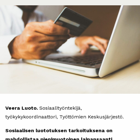
Veera Luoto.
Sosiaalityöntekijä,
työkykykoordinaattori, Työttömien Keskusjärjestö.
Sosiaalisen luototuksen tarkoituksena on
mahdollistaa pienimuotoinen lainansaanti