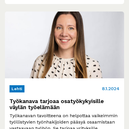
8.1.2024
Lehti
Työkanava tarjoaa osatyökykyisille
väylän työelämään
Työkanavan tavoitteena on helpottaa vaikeimmin
työllistyvien työnhakijoiden pääsyä osaamistaan
vastaavaan työhön. Se tarjoaa yrityksille