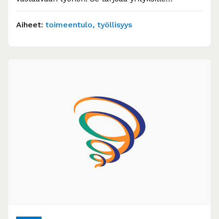
riskittömän tavan työllistää osatyökykyinen
ihminen. Palveluesihenkilö…
Aiheet:
toimeentulo
työllisyys