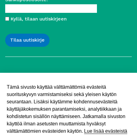
Kyllä, tilaan uutiskirjeen
Työttömien Keskusjärjestö ry
Yliopistonkatu 5
Tämä sivusto käyttää välttämättömiä evästeitä
00100 Helsinki
suorituskyvyn varmistamiseksi sekä yleisen käytön
Puh. 040 547 7090
toimisto (@) tyottomat.fi
seurantaan. Lisäksi käytämme kohdennusevästeitä
Y-tunnus: 1003909-9
käyttäjäkokemuksen parantamiseksi, analytiikkaan ja
kohdistetun sisällön näyttämiseen. Jatkamalla sivuston
käyttöä ilman asetusten muuttamista hyväksyt
välttämättömien evästeiden käytön.
Lue lisää evästeistä