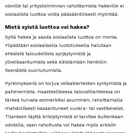
oleville tai yritystoiminnan rahoittamista hakeville ei
sosiaalista luottoa voida pääsääntöisesti myöntää.
Mistä syistä luottoa voi hakea?
Syitä hakea ja saada sosiaalista luottoa on monia.
Ylipäätään sosiaalisella luototuksella halutaan
ehkäistä taloudellista syrjäytymistä ja
ylivelkaantumista sekä edistämään henkilön
itsenäistä suoriutumista.
Pyrkimyksenä on torjua velkakierteiden syntymistä ja
pahenemista. Haasteellisessa taloustilanteessa on
tärkeä turvata esimerkiksi asuminen, rahoittamalla
mahdollisesti kasaantuneet vuokra- tai vastikevelat.
Tilanteen täyttä kriisiytymistä ei tarvitse kuitenkaan
odotella, vaan rahoitusta voi hakea myös arkisiin