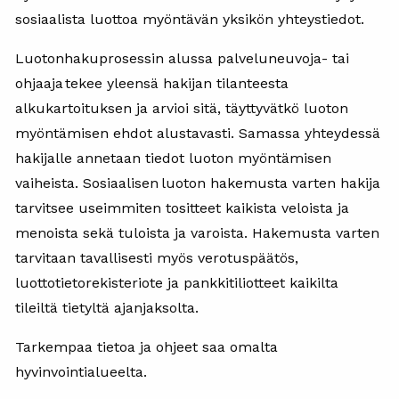
sosiaalista luottoa myöntävän yksikön yhteystiedot.
Luotonhakuprosessin alussa palveluneuvoja- tai
ohjaaja tekee yleensä hakijan tilanteesta
alkukartoituksen ja arvioi sitä, täyttyvätkö luoton
myöntämisen ehdot alustavasti. Samassa yhteydessä
hakijalle annetaan tiedot luoton myöntämisen
vaiheista.
Sosiaalisen luoton hakemusta varten hakija
tarvitsee useimmiten tositteet kaikista veloista ja
menoista sekä tuloista ja varoista. Hakemusta varten
tarvitaan tavallisesti myös verotuspäätös,
luottotietorekisteriote ja pankkitiliotteet kaikilta
tileiltä tietyltä ajanjaksolta.
Tarkempaa tietoa ja ohjeet saa omalta
hyvinvointialueelta.