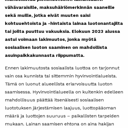
vähävaraisille, maksuhäiriömerkinnän saaneille
sekä muille, jotka eivät muuten saisi
kohtuuehtoista ja -hintaista lainaa luotonantajilta
tai joilta puuttuu vakuuksia. Elokuun 2023 alussa
astui voimaan lakimuutos, jonka myötä
sosiaalisen luoton saaminen on mahdollista
asuinpaikkakunnasta riippumatta.
Ennen lakimuutosta sosiaalista luottoa on tarjonnut
vain osa kunnista tai sittemmin hyvinvointialueista.
Tämä on luonut alueellista eriarvoisuutta luoton
saamisessa.
Hyvinvointialueella on kuitenkin edelleen
mahdollisuus päättää itsenäisesti sosiaalisen
luototuksen järjestämisen laajuus, luottopääoman
määrä ja luottojen suuruus – paikallisten tarpeiden
mukaan. Lainan saamisen ehtona on aina hakijan