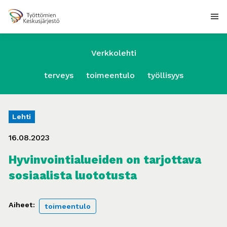
Verkkolehti
terveys
toimeentulo
työllisyys
Lehti
16.08.2023
Hyvinvointialueiden on tarjottava
sosiaalista luototusta
Aiheet:
toimeentulo