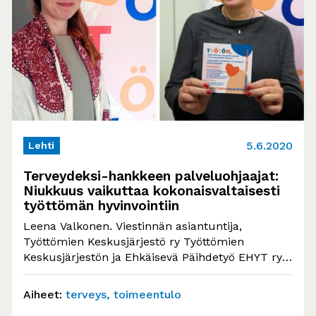
5.6.2020
Lehti
Terveydeksi-hankkeen palveluohjaajat:
Niukkuus vaikuttaa kokonaisvaltaisesti
työttömän hyvinvointiin
Leena Valkonen. Viestinnän asiantuntija,
Työttömien Keskusjärjestö ry Työttömien
Keskusjärjestön ja Ehkäisevä Päihdetyö EHYT ry:n
yhteisen Terveydeksi-hankkeen palveluohjaajat
Ulla-Maija Kopra ja…
Aiheet:
terveys
toimeentulo