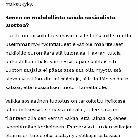
maksukyky.
Kenen on mahdollista saada sosiaalista
luottoa?
Luotto on tarkoitettu vähävaraisille henkilöille, mutta
useimmat hyvinvointialueet eivät ole määritelleet
hakijoille euromääräistä tulorajaa. Hakijan tuloja
tarkastellaan hakuvaiheessa tapauskohtaisesti.
Luoton saajalla ei pääasiassa saa olla myytävissä
olevaa varallisuutta tai säästöjä, sillä tällöin voidaan
katsoa, ettei sosiaalisen luoton tarvetta ole.
Vaikka sosiaalinen luototus on tarkoitettu heikossa
taloudellisessa asemassa oleville, tulee hakijan
tilanteen olla sen verran vakaa, että lainaa kykenee
lyhentämään korkoineen. Esimerkiksi uusien velkojen
ottamisen tulee olla päättynyt. Velkajärjestelyssä