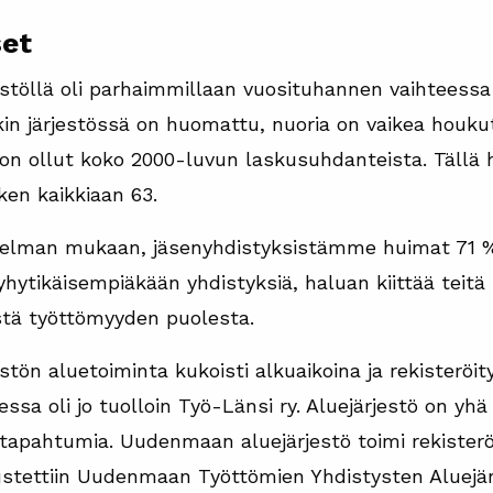
set
stöllä oli parhaimmillaan vuosituhannen vaihteessa 
 järjestössä on huomattu, nuoria on vaikea houkut
n ollut koko 2000-luvun laskusuhdanteista. Tällä 
ken kaikkiaan 63.
elman mukaan, jäsenyhdistyksistämme huimat 71 % o
ytikäisempiäkään yhdistyksiä, haluan kiittää teitä 
östä työttömyyden puolesta.
ön aluetoiminta kukoisti alkuaikoina ja rekisteröityj
ssa oli jo tuolloin Työ-Länsi ry. Aluejärjestö on yhä
tapahtumia. Uudenmaan aluejärjestö toimi rekister
ustettiin Uudenmaan Työttömien Yhdistysten Aluejär