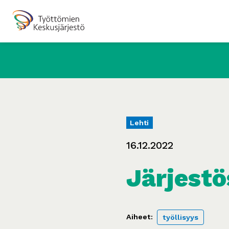
Lehti
16.12.2022
Järjestö
Aiheet:
työllisyys