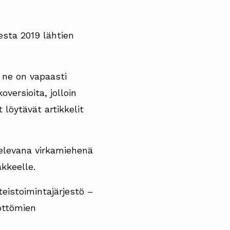
esta 2019 lähtien
a ne on vapaasti
versioita, jolloin
löytävät artikkelit
televana virkamiehenä
äkkeelle.
eistoimintajärjestö –
yöttömien