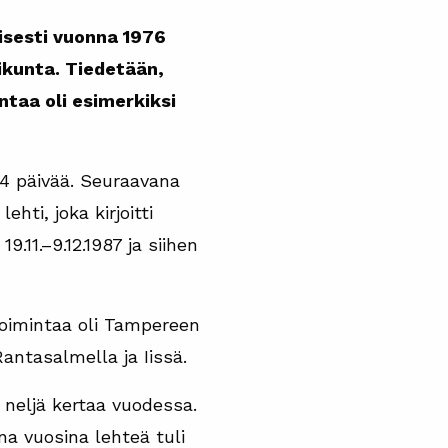
isesti vuonna 1976
kunta. Tiedetään,
taa oli esimerkiksi
14 päivää. Seuraavana
ti, joka kirjoitti
11.–9.12.1987 ja siihen
oimintaa oli Tampereen
antasalmella ja Iissä.
i neljä kertaa vuodessa.
a vuosina lehteä tuli