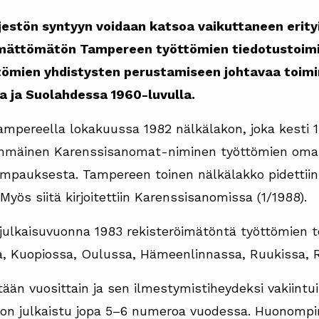
estön syntyyn voidaan katsoa vaikuttaneen erity
imättömätön Tampereen työttömien tiedotustoimi
ttömien yhdistysten perustamiseen johtavaa toimin
a ja Suolahdessa 1960-luvulla.
Tampereella lokakuussa 1982 nälkälakon, joka kesti 
immäinen Karenssisanomat-niminen työttömien oma leh
auksesta. Tampereen toinen nälkälakko pidettiin 19.
 Myös siitä kirjoitettiin Karenssisanomissa (1/1988).
ulkaisuvuonna 1983 rekisteröimätöntä työttömien t
sa, Kuopiossa, Oulussa, Hämeenlinnassa, Ruukissa, R
tään vuosittain ja sen ilmestymistiheydeksi vakiintu
on julkaistu jopa 5–6 numeroa vuodessa. Huonompin