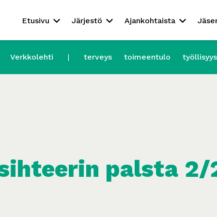
Etusivu
Järjestö
Ajankohtaista
Jäse
Verkkolehti
terveys
toimeentulo
työllisyys
sihteerin palsta 2