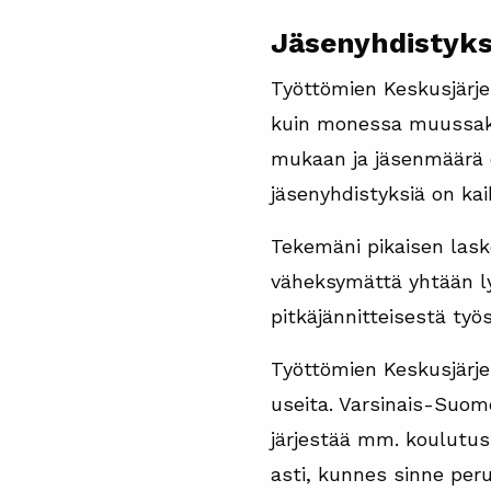
Jäsenyhdistyk
Työttömien Keskusjärje
kuin monessa muussakin
mukaan ja jäsenmäärä o
jäsenyhdistyksiä on kai
Tekemäni pikaisen lask
väheksymättä yhtään lyh
pitkäjännitteisestä ty
Työttömien Keskusjärjest
useita. Varsinais-Suome
järjestää mm. koulutus
asti, kunnes sinne per