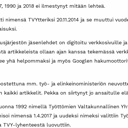
7, 1990 ja 2018 ei ilmestynyt mitään lehteä.
 nimensä TVYtteriksi 20.11.2014 ja se muuttui vuod
isuksi.
sjärjestön jäsenlehdet on digitoitu verkkosivuille j
tä artikkeleista ollaan ajan kanssa tekemässä verkko
ee yhä helpommaksi ja myös Googlen hakumoottorit 
koostettuna mm. työ- ja elinkeinoministeriön neuvot
kaikki artikkelit. Pekka on siirtynyt jo ansaitulle el
 vuonna 1992 nimellä Työttömien Valtakunnallinen Yht
isoi nimensä 1.4.2017 ja uudeksi nimeksi valittiin T
a TVY-lyhenteestä luovuttiin.