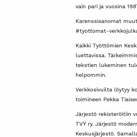
vain pari ja vuosina 198
Karenssisanomat muutti
#tyottomat-verkkojulka
Kaikki Työttömien Kesku
luettavissa. Tärkeimmis
tekstien lukeminen tul
helpommin.
Verkkosivuilta löytyy 
toimineen Pekka Tiaisen 
Järjestö rekisteröitiin
TVY ry. Järjestö modern
Keskusjärjestö. Samall