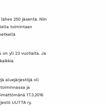
lähes 250 jäsentä. Niin
ella toimintaan
hetkellä
n yli 23 vuotiaita. Ja
kaikkia
ä aluejärjestöjä oli
 toiminnassa ja
öimättömänä 17.3.2016
jestö UUTTA ry.