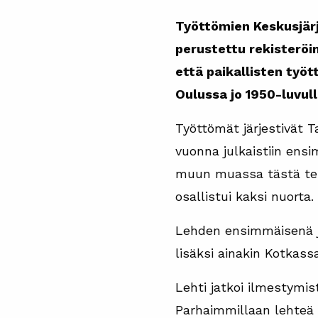
Työttömien Keskusjärj
perustettu rekisterö
että paikallisten työ
Oulussa jo 1950-luvull
Työttömät järjestivät 
vuonna julkaistiin ens
muun muassa tästä temp
osallistui kaksi nuorta.
Lehden ensimmäisenä j
lisäksi ainakin Kotkas
Lehti jatkoi ilmestymis
Parhaimmillaan lehteä 