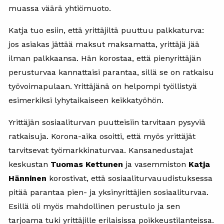
muassa väärä yhtiömuoto.
Katja tuo esiin, että yrittäjiltä puuttuu palkkaturva:
jos asiakas jättää maksut maksamatta, yrittäjä jää
ilman palkkaansa. Hän korostaa, että pienyrittäjän
perusturvaa kannattaisi parantaa, sillä se on ratkaisu
työvoimapulaan. Yrittäjänä on helpompi työllistyä
esimerkiksi lyhytaikaiseen keikkatyöhön.
Yrittäjän sosiaaliturvan puutteisiin tarvitaan pysyviä
ratkaisuja. Korona-aika osoitti, että myös yrittäjät
tarvitsevat työmarkkinaturvaa. Kansanedustajat
keskustan
Tuomas Kettunen
ja vasemmiston
Katja
Hänninen
korostivat, että sosiaaliturvauudistuksessa
pitää parantaa pien- ja yksinyrittäjien sosiaaliturvaa.
Esillä oli myös mahdollinen perustulo ja sen
tarjoama tuki yrittäjille erilaisissa poikkeustilanteissa.