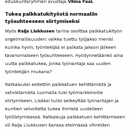
eduskuntaryhmän avustaja
Vilma Faal.
Tukea palkkatukityöstä normaaliin
työsuhteeseen siirtymiseksi
Myös
Raija Liukkusen
tarina osoittaa palkkatukityön
ongelmallisuuden: vaikka tuettu työjakso menisi
kuinka hyvin, työntekijää ei palkata jakson jälkeen
tavanomaiseen työsuhteeseen. Hyödynnetäänkö aina
uutta palkkatukea, jonka työnantaja saa uuden
työntekijän mukana?
Ratkaisuksi esitettiin palkkatuen kehittämistä ja
vahvistamista luomalla tuki työmarkkinoille
siirtymiseen. Lisäksi tulisi selkeyttää työnantajan ja
kuntien velvoitetta tukea ihmistä uudelleen
työllistymisessä. Ratkaisuja palkkatuen kehittämiseen
oli Raija Liukkusen kanssa etsimässä vihreiden