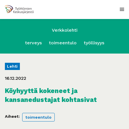
Verkkolehti
terveys
toimeentulo
työllisyys
Lehti
16.12.2022
Köyhyyttä kokeneet ja
kansanedustajat kohtasivat
Aiheet:
toimeentulo