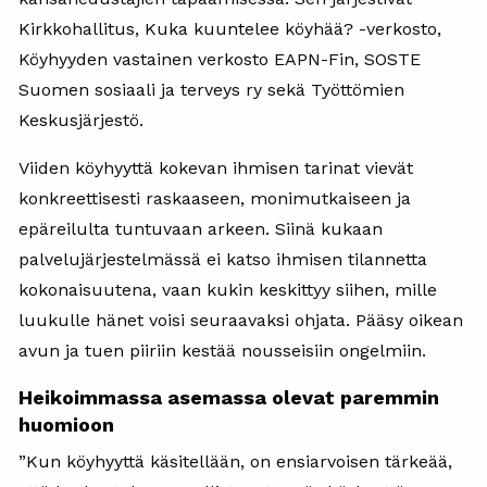
Kirkkohallitus, Kuka kuuntelee köyhää? -verkosto,
Köyhyyden vastainen verkosto EAPN-Fin, SOSTE
Suomen sosiaali ja terveys ry sekä Työttömien
Keskusjärjestö.
Viiden köyhyyttä kokevan ihmisen tarinat vievät
konkreettisesti raskaaseen, monimutkaiseen ja
epäreilulta tuntuvaan arkeen. Siinä kukaan
palvelujärjestelmässä ei katso ihmisen tilannetta
kokonaisuutena, vaan kukin keskittyy siihen, mille
luukulle hänet voisi seuraavaksi ohjata. Pääsy oikean
avun ja tuen piiriin kestää nousseisiin ongelmiin.
Heikoimmassa asemassa olevat paremmin
huomioon
”Kun köyhyyttä käsitellään, on ensiarvoisen tärkeää,