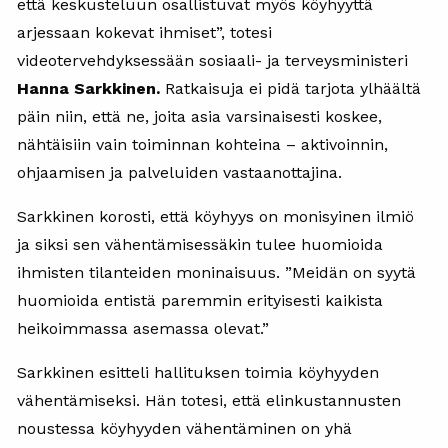
että keskusteluun osallistuvat myös köyhyyttä
arjessaan kokevat ihmiset”, totesi
videotervehdyksessään sosiaali- ja terveysministeri
Hanna Sarkkinen.
Ratkaisuja ei pidä tarjota ylhäältä
päin niin, että ne, joita asia varsinaisesti koskee,
nähtäisiin vain toiminnan kohteina – aktivoinnin,
ohjaamisen ja palveluiden vastaanottajina.
Sarkkinen korosti, että köyhyys on monisyinen ilmiö
ja siksi sen vähentämisessäkin tulee huomioida
ihmisten tilanteiden moninaisuus. ”Meidän on syytä
huomioida entistä paremmin erityisesti kaikista
heikoimmassa asemassa olevat.”
Sarkkinen esitteli hallituksen toimia köyhyyden
vähentämiseksi. Hän totesi, että elinkustannusten
noustessa köyhyyden vähentäminen on yhä