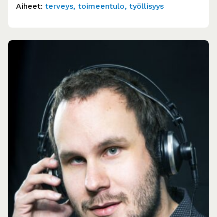
Kirkko Vantaalla, Vantaan…
Aiheet:
terveys
toimeentulo
työllisyys