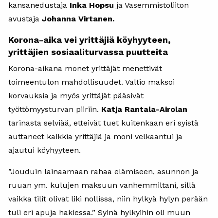
kansanedustaja
Inka Hopsu
ja Vasemmistoliiton
avustaja
Johanna Virtanen.
Korona-aika vei yrittäjiä köyhyyteen,
yrittäjien sosiaaliturvassa puutteita
Korona-aikana monet yrittäjät menettivät
toimeentulon mahdollisuudet. Valtio maksoi
korvauksia ja myös yrittäjät pääsivät
työttömyysturvan piiriin.
Katja Rantala-Airolan
tarinasta selviää, etteivät tuet kuitenkaan eri syistä
auttaneet kaikkia yrittäjiä ja moni velkaantui ja
ajautui köyhyyteen.
”Jouduin lainaamaan rahaa elämiseen, asunnon ja
ruuan ym. kulujen maksuun vanhemmiltani, sillä
vaikka tilit olivat liki nollissa, niin hylkyä hylyn perään
tuli eri apuja hakiessa.” Syinä hylkyihin oli muun