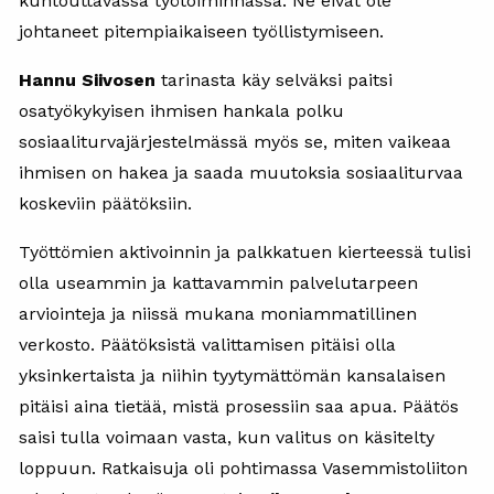
kuntouttavassa työtoiminnassa. Ne eivät ole
johtaneet pitempiaikaiseen työllistymiseen.
Hannu Siivosen
tarinasta käy selväksi paitsi
osatyökykyisen ihmisen hankala polku
sosiaaliturvajärjestelmässä myös se, miten vaikeaa
ihmisen on hakea ja saada muutoksia sosiaaliturvaa
koskeviin päätöksiin.
Työttömien aktivoinnin ja palkkatuen kierteessä tulisi
olla useammin ja kattavammin palvelutarpeen
arviointeja ja niissä mukana moniammatillinen
verkosto. Päätöksistä valittamisen pitäisi olla
yksinkertaista ja niihin tyytymättömän kansalaisen
pitäisi aina tietää, mistä prosessiin saa apua. Päätös
saisi tulla voimaan vasta, kun valitus on käsitelty
loppuun. Ratkaisuja oli pohtimassa Vasemmistoliiton