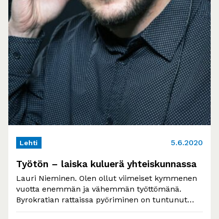
5.6.2020
Lehti
Työtön – laiska kuluerä yhteiskunnassa
Lauri Nieminen. Olen ollut viimeiset kymmenen
vuotta enemmän ja vähemmän työttömänä.
Byrokratian rattaissa pyöriminen on tuntunut
välillä todella turhalta. Suurin…