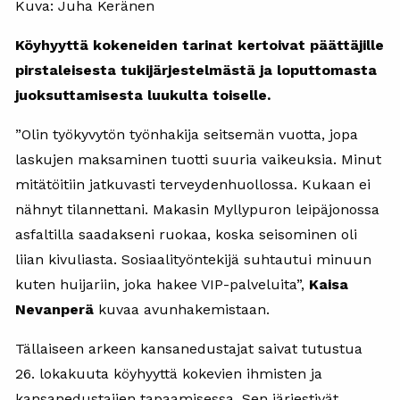
Kuva: Juha Keränen
Köyhyyttä kokeneiden tarinat kertoivat päättäjille
pirstaleisesta tukijärjestelmästä ja loputtomasta
juoksuttamisesta luukulta toiselle.
”Olin työkyvytön työnhakija seitsemän vuotta, jopa
laskujen maksaminen tuotti suuria vaikeuksia. Minut
mitätöitiin jatkuvasti terveydenhuollossa. Kukaan ei
nähnyt tilannettani. Makasin Myllypuron leipäjonossa
asfaltilla saadakseni ruokaa, koska seisominen oli
liian kivuliasta. Sosiaalityöntekijä suhtautui minuun
kuten huijariin, joka hakee VIP-palveluita”,
Kaisa
Nevanperä
kuvaa avunhakemistaan.
Tällaiseen arkeen kansanedustajat saivat tutustua
26. lokakuuta köyhyyttä kokevien ihmisten ja
kansanedustajien tapaamisessa. Sen järjestivät