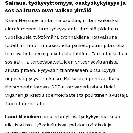
Sairaus, työkyvyttömyys, osatyökykyisyys ja
sosiaaliturva ovat vaikea yhtälö
Kaisa Nevanperän tarina osoittaa, miten vaikeaksi
elämä menee, kun työkyvytöntä ihmistä pidetään
vuosikausia työttömänä työnhakijana. Ratkaisuna
todettiin muun muassa, että palvelupolun pitää olla
toimiva heti peruspalveluista lähtien. Tämä tarkoittaa
sosiaali- ja terveyspalveluiden yhteensovittamista
alusta pitäen. Pysyvään tilanteeseen pitää löytyä
nopeasti pysyvä ratkaisu. Ratkaisuja pohtivat Kaisa
Nevanperän kanssa SDP:n kansanedustaja Heidi
Viljanen ja kristillisdemokraateista poliittinen avustaja
Tapio Luoma-aho.
Lauri Nieminen
on kiertänyt osatyökykyisenä koko
aikuisikänsä työkokeiluissa, palkkatukitöissä ja