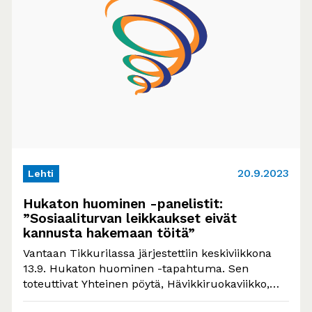
20.9.2023
Lehti
Hukaton huominen -panelistit:
”Sosiaaliturvan leikkaukset eivät
kannusta hakemaan töitä”
Vantaan Tikkurilassa järjestettiin keskiviikkona
13.9. Hukaton huominen -tapahtuma. Sen
toteuttivat Yhteinen pöytä, Hävikkiruokaviikko,
Työttömien Keskusjärjestö, Ohjaamo Vantaa,