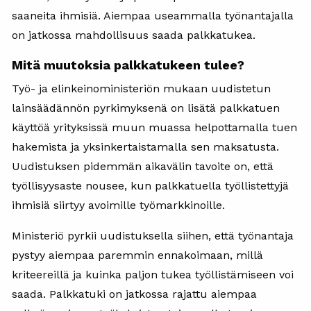
saaneita ihmisiä. Aiempaa useammalla työnantajalla
on jatkossa mahdollisuus saada palkkatukea.
Mitä muutoksia palkkatukeen tulee?
Työ- ja elinkeinoministeriön mukaan uudistetun
lainsäädännön pyrkimyksenä on lisätä palkkatuen
käyttöä yrityksissä muun muassa helpottamalla tuen
hakemista ja yksinkertaistamalla sen maksatusta.
Uudistuksen pidemmän aikavälin tavoite on, että
työllisyysaste nousee, kun palkkatuella työllistettyjä
ihmisiä siirtyy avoimille työmarkkinoille.
Ministeriö pyrkii uudistuksella siihen, että työnantaja
pystyy aiempaa paremmin ennakoimaan, millä
kriteereillä ja kuinka paljon tukea työllistämiseen voi
saada. Palkkatuki on jatkossa rajattu aiempaa