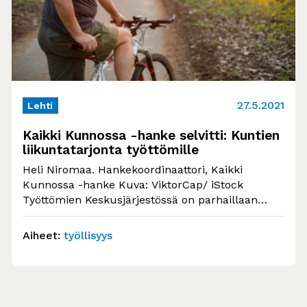
27.5.2021
Lehti
Kaikki Kunnossa -hanke selvitti: Kuntien
liikuntatarjonta työttömille
Heli Niromaa. Hankekoordinaattori, Kaikki
Kunnossa -hanke Kuva: ViktorCap/ iStock
Työttömien Keskusjärjestössä on parhaillaan
käynnissä opetus- ja kulttuuriministeriöltä
rahoitusta saanut Kaikki…
Aiheet:
työllisyys