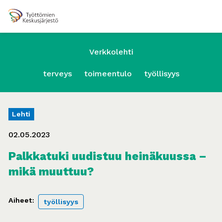
Verkkolehti
terveys
toimeentulo
työllisyys
Lehti
02.05.2023
Palkkatuki uudistuu heinäkuussa –
mikä muuttuu?
Aiheet:
työllisyys