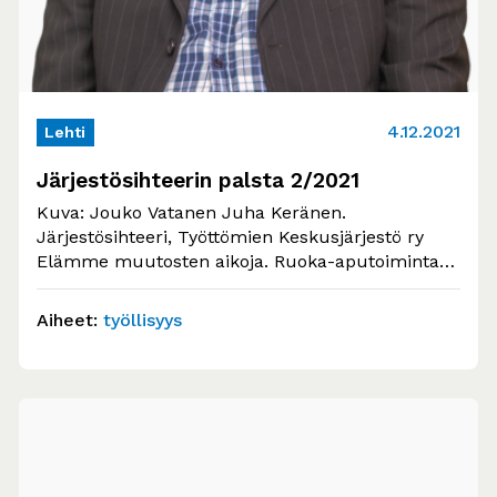
4.12.2021
Lehti
Järjestösihteerin palsta 2/2021
Kuva: Jouko Vatanen Juha Keränen.
Järjestösihteeri, Työttömien Keskusjärjestö ry
Elämme muutosten aikoja. Ruoka-aputoiminta
on murroksessa: valtionavulla jaetaan avustuksia
ruoka-avun toteuttamiseen…
Aiheet:
työllisyys