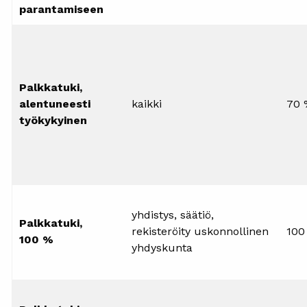
parantamiseen
Palkkatuki,
alentuneesti
kaikki
70 
työkykyinen
yhdistys, säätiö,
Palkkatuki,
rekisteröity uskonnollinen
100
100 %
yhdyskunta