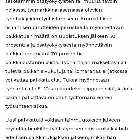
selkeämmin osatyökykyisten tai muulla tavoin
heikossa työmarkkina-asemassa olevien
työnhakijoiden työllistämiseen. Ammatillisen
osaamisen puutteiden perusteella myönnettävän
palkkatuen määrä on uudistuksen jälkeen 50
prosenttia ja osatyökykyisestä myönnettävän
palkkatuen määrä 70 prosenttia
palkkakustannuksista. Työnantajan maksettavaksi
tulevia palkan sivukuluja tai lomarahaa ei jatkossa
voi kattaa palkkatuella. Tukea myönnetään
työnantajalle 5–10 kuukaudeksi riippuen siitä, kuinka
kauan palkattava on ollut työttömänä ennen
työsuhteen alkua.
Uusi palkkatuki voidaan lainmuutoksen jälkeen
myöntää henkilön työllistymisen edistämiseksi heti
edellisen palkkatukijakson jälkeen, mikäli hän