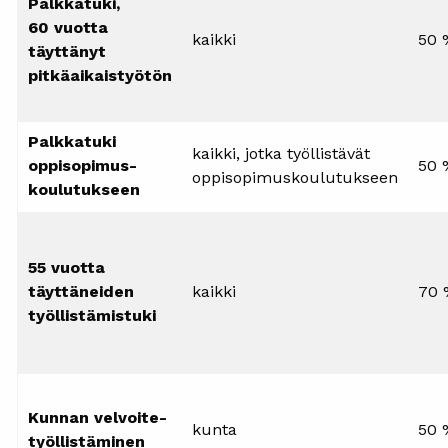
Palkkatuki,
60 vuotta
kaikki
50 
täyttänyt
pitkäaikaistyötön
Palkkatuki
kaikki, jotka työllistävät
oppisopimus-
50 
oppisopimuskoulutukseen
koulutukseen
55 vuotta
täyttäneiden
kaikki
70 
työllistämistuki
Kunnan velvoite-
kunta
50 
työllistäminen