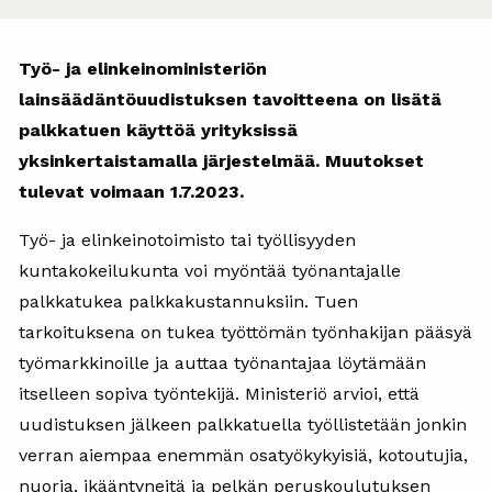
Työ- ja elinkeinoministeriön
lainsäädäntöuudistuksen tavoitteena on lisätä
palkkatuen käyttöä yrityksissä
yksinkertaistamalla järjestelmää. Muutokset
tulevat voimaan 1.7.2023.
Työ- ja elinkeinotoimisto tai työllisyyden
kuntakokeilukunta voi myöntää työnantajalle
palkkatukea palkkakustannuksiin. Tuen
tarkoituksena on tukea työttömän työnhakijan pääsyä
työmarkkinoille ja auttaa työnantajaa löytämään
itselleen sopiva työntekijä. Ministeriö arvioi, että
uudistuksen jälkeen palkkatuella työllistetään jonkin
verran aiempaa enemmän osatyökykyisiä, kotoutujia,
nuoria, ikääntyneitä ja pelkän peruskoulutuksen