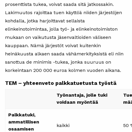
prosenttista tukea, voivat saada sitä jatkossakin.
Lakimuutos rajoittaa tuen käyttöä niiden järjestöjen
kohdalla, jotka harjoittavat sellaista
elinkeinotoimintaa, jolla työ- ja elinkeinotoimiston
mukaan on vaikutusta jäsenvaltioiden väliseen
kauppaan. Nämä järjestöt voivat kuitenkin
heinäkuusta alkaen saada vähämerkityksistä eli niin
sanottua de minimis -tukea, jonka suuruus on
korkeintaan 200 000 euroa kolmen vuoden aikana.
TEM – yhteenveto palkkatuetusta työstä
Työnantaja, jolle tuki
Tu
voidaan myöntää
mä
Palkkatuki,
ammatillisen
kaikki
50 
osaamisen