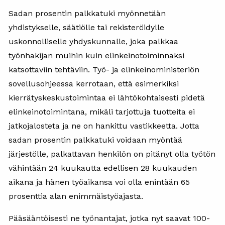
Sadan prosentin palkkatuki myönnetään
yhdistykselle, säätiölle tai rekisteröidylle
uskonnolliselle yhdyskunnalle, joka palkkaa
työnhakijan muihin kuin elinkeinotoiminnaksi
katsottaviin tehtäviin. Työ- ja elinkeinoministeriön
sovellusohjeessa kerrotaan, että esimerkiksi
kierrätyskeskustoimintaa ei lähtökohtaisesti pidetä
elinkeinotoimintana, mikäli tarjottuja tuotteita ei
jatkojalosteta ja ne on hankittu vastikkeetta. Jotta
sadan prosentin palkkatuki voidaan myöntää
järjestölle, palkattavan henkilön on pitänyt olla työtön
vähintään 24 kuukautta edellisen 28 kuukauden
aikana ja hänen työaikansa voi olla enintään 65
prosenttia alan enimmäistyöajasta.
Pääsääntöisesti ne työnantajat, jotka nyt saavat 100-