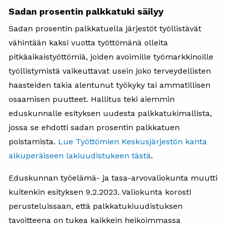
Sadan prosentin palkkatuki säilyy
Sadan prosentin palkkatuella järjestöt työllistävät
vähintään kaksi vuotta työttömänä olleita
pitkäaikaistyöttömiä, joiden avoimille työmarkkinoille
työllistymistä vaikeuttavat usein joko terveydellisten
haasteiden takia alentunut työkyky tai ammatillisen
osaamisen puutteet. Hallitus teki aiemmin
eduskunnalle esityksen uudesta palkkatukimallista,
jossa se ehdotti sadan prosentin palkkatuen
poistamista.
Lue Työttömien Keskusjärjestön kanta
alkuperäiseen lakiuudistukeen tästä
.
Eduskunnan työelämä- ja tasa-arvovaliokunta muutti
kuitenkin esityksen 9.2.2023. Valiokunta korosti
perusteluissaan, että palkkatukiuudistuksen
tavoitteena on tukea kaikkein heikoimmassa