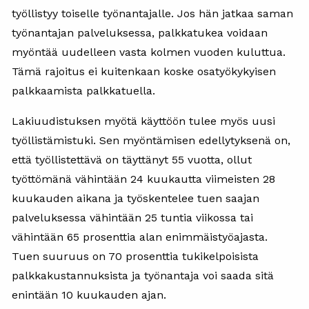
työllistyy toiselle työnantajalle. Jos hän jatkaa saman
työnantajan palveluksessa, palkkatukea voidaan
myöntää uudelleen vasta kolmen vuoden kuluttua.
Tämä rajoitus ei kuitenkaan koske osatyökykyisen
palkkaamista palkkatuella.
Lakiuudistuksen myötä käyttöön tulee myös uusi
työllistämistuki. Sen myöntämisen edellytyksenä on,
että työllistettävä on täyttänyt 55 vuotta, ollut
työttömänä vähintään 24 kuukautta viimeisten 28
kuukauden aikana ja työskentelee tuen saajan
palveluksessa vähintään 25 tuntia viikossa tai
vähintään 65 prosenttia alan enimmäistyöajasta.
Tuen suuruus on 70 prosenttia tukikelpoisista
palkkakustannuksista ja työnantaja voi saada sitä
enintään 10 kuukauden ajan.