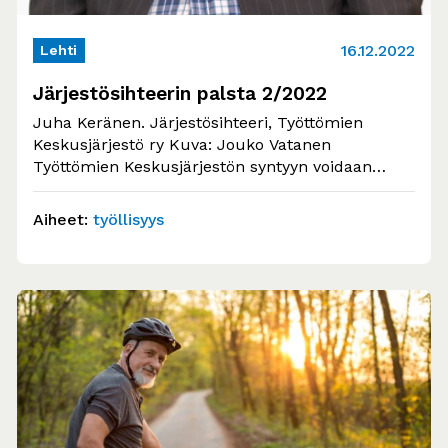
16.12.2022
Lehti
Järjestösihteerin palsta 2/2022
Juha Keränen. Järjestösihteeri, Työttömien
Keskusjärjestö ry Kuva: Jouko Vatanen
Työttömien Keskusjärjestön syntyyn voidaan
katsoa vaikuttaneen erityisesti vuonna 1976
perustettu rekisteröimättömätön Tampereen…
Aiheet:
työllisyys