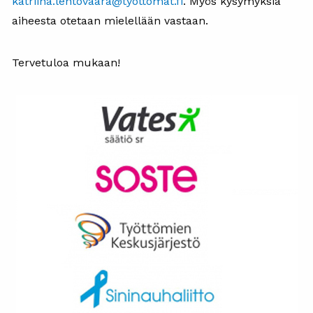
katriina.lehtovaara@tyottomat.fi
. Myös kysymyksiä
aiheesta otetaan mielellään vastaan.
Tervetuloa mukaan!