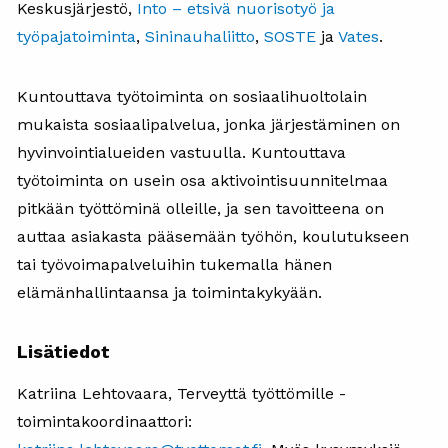
Keskusjärjestö,
Into – etsivä nuorisotyö ja
työpajatoiminta
,
Sininauhaliitto
,
SOSTE
ja
Vates
.
Kuntouttava työtoiminta on sosiaalihuoltolain
mukaista sosiaalipalvelua, jonka järjestäminen on
hyvinvointialueiden vastuulla. Kuntouttava
työtoiminta on usein osa aktivointisuunnitelmaa
pitkään työttöminä olleille, ja sen tavoitteena on
auttaa asiakasta pääsemään työhön, koulutukseen
tai työvoimapalveluihin tukemalla hänen
elämänhallintaansa ja toimintakykyään.
Lisätiedot
Katriina Lehtovaara, Terveyttä työttömille -
toimintakoordinaattori: