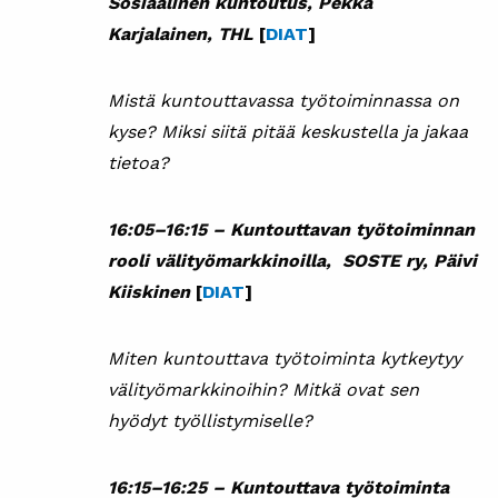
Sosiaalinen kuntoutus, Pekka
Karjalainen, THL
[
DIAT
]
Mistä kuntouttavassa työtoiminnassa on
kyse?
Miksi siitä pitää keskustella ja jakaa
tietoa?
16:05–16:15 –
Kuntouttavan työtoiminnan
rooli välityömarkkinoilla, SOSTE ry, Päivi
Kiiskinen
[
DIAT
]
Miten kuntouttava työtoiminta kytkeytyy
välityömarkkinoihin? Mitkä ovat sen
hyödyt työllistymiselle?
16:15–16:25 –
Kuntouttava työtoiminta