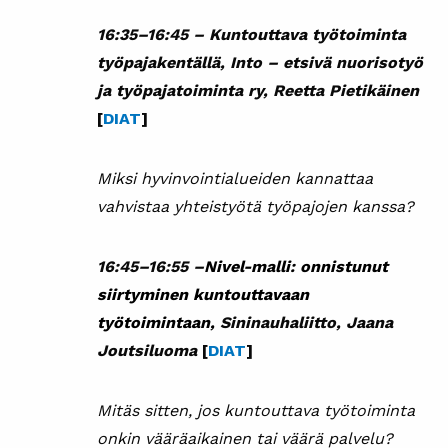
16:35–16:45 –
Kuntouttava työtoiminta
työpajakentällä, Into – etsivä nuorisotyö
ja työpajatoiminta ry, Reetta Pietikäinen
[
DIAT
]
Miksi hyvinvointialueiden kannattaa
vahvistaa yhteistyötä työpajojen kanssa?
16:45
–
16:55
–
Nivel-malli: onnistunut
siirtyminen kuntouttavaan
työtoimintaan,
Sininauhaliitto, Jaana
Joutsiluoma
[
DIAT
]
Mitäs sitten, jos kuntouttava työtoiminta
onkin vääräaikainen tai väärä palvelu?